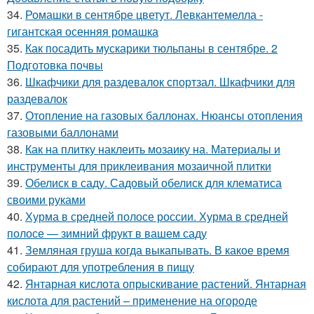
34.
Ромашки в сентябре цветут. Левкантемелла -
гигантская осенняя ромашка
35.
Как посадить мускарики тюльпаны в сентябре. 2
Подготовка почвы
36.
Шкафчики для раздевалок спортзал. Шкафчики для
раздевалок
37.
Отопление на газовых баллонах. Нюансы отопления
газовыми баллонами
38.
Как на плитку наклеить мозаику на. Материалы и
инструменты для приклеивания мозаичной плитки
39.
Обелиск в саду. Садовый обелиск для клематиса
своими руками
40.
Хурма в средней полосе россии. Хурма в средней
полосе — зимний фрукт в вашем саду
41.
Земляная груша когда выкапывать. В какое время
собирают для употребления в пищу
42.
Янтарная кислота опрыскивание растений. Янтарная
кислота для растений – применение на огороде