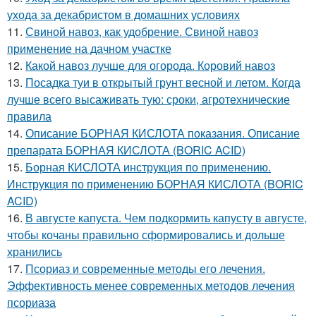
ухода за декабристом в домашних условиях
11.
Свиной навоз, как удобрение. Свиной навоз
применение на дачном участке
12.
Какой навоз лучше для огорода. Коровий навоз
13.
Посадка туи в открытый грунт весной и летом. Когда
лучше всего высаживать тую: сроки, агротехнические
правила
14.
Описание БОРНАЯ КИСЛОТА показания. Описание
препарата БОРНАЯ КИСЛОТА (BORIC ACID)
15.
Борная КИСЛОТА инструкция по применению.
Инструкция по применению БОРНАЯ КИСЛОТА (BORIC
ACID)
16.
В августе капуста. Чем подкормить капусту в августе,
чтобы кочаны правильно сформировались и дольше
хранились
17.
Псориаз и современные методы его лечения.
Эффективность менее современных методов лечения
псориаза