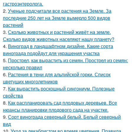
гастроэнтеролога.
2.
Ученые подсчитали все растения на Земле. За
последние 250 лет на Земле вымерло 500 видов
растений
3.
Сколько животных и растений живёт на земле.
Сколько видов животных населяют нашу планету?
4.
Виноград в ландшафтном дизайне. Какие сорта
винограда подойдут для украшения участка
5.
Прострел, как вырастить из семян. Прострел из семян:
несколько правил
6.
Растения в тени для альпийской горки. Список
цветущих многолетников
7.
Как вырастить роскошный сингониум. Полезные
свойства
8.
Как распланировать сад плодовых деревьев. Все
нюансы планировки плодового сада на участке.
9.
Сорт винограда северный белый. Белый северный
вид
10.
Уход за декабристом во время цветения. Правила