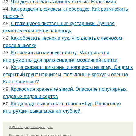
43.
Что делать с бальзамином осенью. Бальзамин
44.
Как разделить флоксы к пересадке. Как размножить
флоксы?
45.
Стелющиеся лиственные кустарники. Лучшая
вечнозеленая живая изгородь
46.
Как обрезать чеснок и лук. Что делать с чесноком
после выкопки
47.
Как клеить мозаичную плитку. Материалы и
инструменты для приклеивания мозаичной плитки
48.
Когда сажают тюльпаны и нарциссы на зиму. Садим в
открытый грунт нарциссы, тюльпаны и крокусы осенью.
Как правильно?
49.
Крокосмия хранение зимой. Описание популярных
садовых видов и сортов
50.
Когда надо выкапывать топинамбур. Пошаговая
инструкция выкапывания клубней
© 2026 Идеи для сада и дачи
Контакты
Пользовательское соглашение