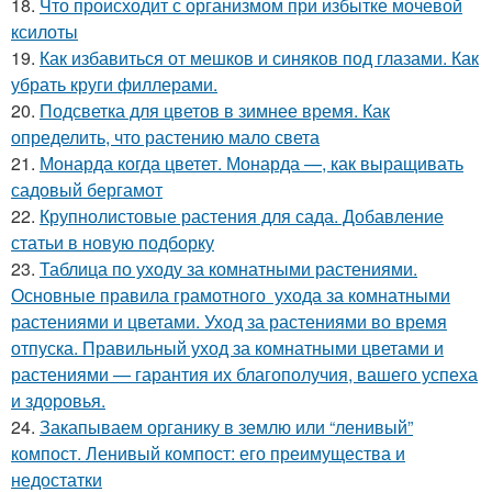
18.
Что происходит с организмом при избытке мочевой
ксилоты
19.
Как избавиться от мешков и синяков под глазами. Как
убрать круги филлерами.
20.
Подсветка для цветов в зимнее время. Как
определить, что растению мало света
21.
Монарда когда цветет. Монарда —, как выращивать
садовый бергамот
22.
Крупнолистовые растения для сада. Добавление
статьи в новую подборку
23.
Таблица по уходу за комнатными растениями.
Основные правила грамотного ухода за комнатными
растениями и цветами. Уход за растениями во время
отпуска. Правильный уход за комнатными цветами и
растениями — гарантия их благополучия, вашего успеха
и здоровья.
24.
Закапываем органику в землю или “ленивый”
компост. Ленивый компост: его преимущества и
недостатки