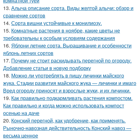
комнатной туей
13.
Алыча описание сорта. Виды желтой алычи: обзор и
сравнение сортов
14.
Сорта вишни устойчивые к монилиозу.
15.
Комнатные растения в ноябре, какие цветы не
требовательны к особым условиям содержания
16.
Яблони летние сорта. Выращивание и особенности
яблонь летних сортов
17.
Почему не стоит раскидывать перегной по огороду.
Добавление статьи в новую подборку
18.
Можно ли употреблять в пищу личинки майского
жука. Стадии развития майского жука — личинки и имаго
Вред огороду приносят и взрослые жуки, и их личинки.
19.
Как правильно подкармливать растения компостом.
Как правильно и когда можно использовать компост
осенью на даче
20.
Конский перегной, как удобрение, как применять.
Рыночно-навозная действительность Конский навоз —
весьма ценное