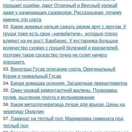
прощает ошибки, дают Отличный и Вкусный урожай
даже у начинающих садоводов. Рассказываю, почему
именно эти сорта
32.
Какие деревья нельзя сажать рядом друг с другом. У
груши тоже есть свои «нелюбители», которые плохо
влияют на ее рост: Барбарис. У кустарника большое
количество схожих с грушей болезней и вредителей,
поэтому такое соседство точно не сулит ничего
хорошего.
33.
Виноград Гусар описание сорта. Оригинальный
Кураж и уникальный Гусар
34.
Белая ромашка осенняя. Загадочная левкантемелла
35.
Один урожай ремонтантной малины. Подкормка,
полив, рыхление грунта и мульчирование
36.
Какая металлочерепица лучше для крыши. Цены на
черепицу Ондулин
37.
Ламинат на теплый пол. Маркировка ламината под
теплый пол