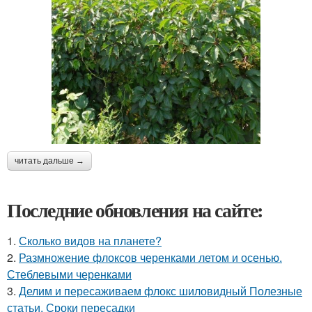
читать дальше →
Последние обновления на сайте:
1.
Сколько видов на планете?
2.
Размножение флоксов черенками летом и осенью.
Стеблевыми черенками
3.
Делим и пересаживаем флокс шиловидный Полезные
статьи. Сроки пересадки