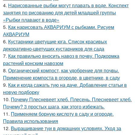
4.
Нарисованные рыбки могут плавать в воде. Конспект
занятия по рисованию для детей младшей группы
«Рыбки плавают в воде»
5.
Как нарисовать АКВАРИУМ с рыбками. Рисуем
АКВАРИУМ
6.
Кустарники цветущие юга. Список красивых
декоративно-цветущих кустарников для сада
7.
Как правильно вносить навоз в почву. Подкормка
растений конским навозом
8.
Органический компост, как удобрение для почвы.
Применение компоста в огороде, в цветнике, в саду
9.
Как и когда сажать тую на даче. Добавление статьи в
новую подборку
10.
Почему Плесневеет хлеб. Плесень. Плесневеет хлеб.
Почему? 3 простых шага, как этого избежать.
11.
Применяем борную кислоту в саду и огороде.
Правила использования
12.
Выращивание туи в домашних условиях. Уход за