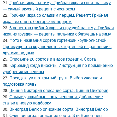
21.
Грибная икра на зиму. Грибная икра из опят на зиму
— самый вкусный рецепт с чесноком
22.
Грибная икра со сладким перцем. Рецепт: Грибная
икра - из опят с болгарским перцем.
23.
6 рецептов грибной икры из груздей на зиму. Грибная
икра из груздей — рецепты пальчики оближешь на зиму
24.
Фото и названия сортов гортензии крупнолистной.
Преимущества крупнолистных гортензий в сравнении с
другими видами
25.
Описание 20 сортов и видов годеции. Сорта
26.
Карбамид когда вносить. Инструкция по применению
удобрения мочевины
27.
Посадка туи в открытый грунт. Выбор участка и
подготовка почвы
28.
Вишня Виктория описание сорта. Вишня Виктория
29.
Самые урожайные сорта черешни. Добавление
статьи в новую подборку
30.
Виноград Велюр описание сорта. Виноград Велюр
31.
Один виноград описание сорта. Эти Винограды