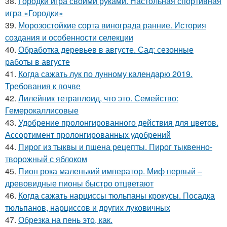
38.
Городки игра своими руками. Настольная спортивная
игра «Городки»
39.
Морозостойкие сорта винограда ранние. История
создания и особенности селекции
40.
Обработка деревьев в августе. Сад: сезонные
работы в августе
41.
Когда сажать лук по лунному календарю 2019.
Требования к почве
42.
Лилейник тетраплоид, что это. Семейство:
Гемерокаллисовые
43.
Удобрение пролонгированного действия для цветов.
Ассортимент пролонгированных удобрений
44.
Пирог из тыквы и пшена рецепты. Пирог тыквенно-
творожный с яблоком
45.
Пион рока маленький император. Миф первый –
древовидные пионы быстро отцветают
46.
Когда сажать нарциссы тюльпаны крокусы. Посадка
тюльпанов, нарциссов и других луковичных
47.
Обрезка на пень это, как.