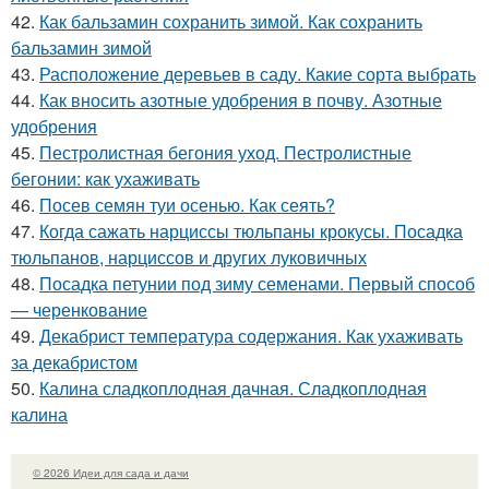
42.
Как бальзамин сохранить зимой. Как сохранить
бальзамин зимой
43.
Расположение деревьев в саду. Какие сорта выбрать
44.
Как вносить азотные удобрения в почву. Азотные
удобрения
45.
Пестролистная бегония уход. Пестролистные
бегонии: как ухаживать
46.
Посев семян туи осенью. Как сеять?
47.
Когда сажать нарциссы тюльпаны крокусы. Посадка
тюльпанов, нарциссов и других луковичных
48.
Посадка петунии под зиму семенами. Первый способ
— черенкование
49.
Декабрист температура содержания. Как ухаживать
за декабристом
50.
Калина сладкоплодная дачная. Сладкоплодная
калина
© 2026 Идеи для сада и дачи