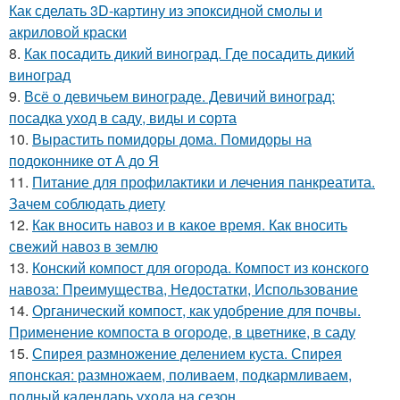
Как сделать 3D-картину из эпоксидной смолы и
акриловой краски
8.
Как посадить дикий виноград. Где посадить дикий
виноград
9.
Всё о девичьем винограде. Девичий виноград:
посадка уход в саду, виды и сорта
10.
Вырастить помидоры дома. Помидоры на
подоконнике от А до Я
11.
Питание для профилактики и лечения панкреатита.
Зачем соблюдать диету
12.
Как вносить навоз и в какое время. Как вносить
свежий навоз в землю
13.
Конский компост для огорода. Компост из конского
навоза: Преимущества, Недостатки, Использование
14.
Органический компост, как удобрение для почвы.
Применение компоста в огороде, в цветнике, в саду
15.
Спирея размножение делением куста. Спирея
японская: размножаем, поливаем, подкармливаем,
полный календарь ухода на сезон