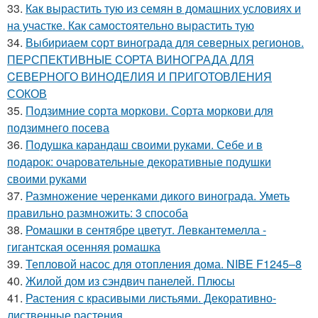
33.
Как вырастить тую из семян в домашних условиях и
на участке. Как самостоятельно вырастить тую
34.
Выбириаем сорт винограда для северных регионов.
ПЕРСПЕКТИВНЫЕ СОРТА ВИНОГРАДА ДЛЯ
CЕВЕРНОГО ВИНОДЕЛИЯ И ПРИГОТОВЛЕНИЯ
СОКОВ
35.
Подзимние сорта моркови. Сорта моркови для
подзимнего посева
36.
Подушка карандаш своими руками. Себе и в
подарок: очаровательные декоративные подушки
своими руками
37.
Размножение черенками дикого винограда. Уметь
правильно размножить: 3 способа
38.
Ромашки в сентябре цветут. Левкантемелла -
гигантская осенняя ромашка
39.
Тепловой насос для отопления дома. NIBE F1245–8
40.
Жилой дом из сэндвич панелей. Плюсы
41.
Растения с красивыми листьями. Декоративно-
лиственные растения