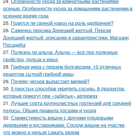
24.
Особенности ухода за комнатными растениями
осенью. Особенности ухода за домашними растениями в
осеннее время года
25.
Годится ли свиной навоз на роль удобрения?
26.
Саженец персика Донецкий желтый. Персик
Донецкий желтый: описание и характеристики. Магазин
ПосадиКа
27.
Полезна ли алыча. Алыча — все про полезные
свойства, польза и вред
28.
Грибная икра с перцем болгарским. 10 отличных
рецептов сытной грибной икры
29.
Почему чеснок вырастает мелкий?
30.
5 простых способов укрепить сосуды. 8 продуктов,
которые помогут при «забитых» артериях
31.
Лучшие сорта крупнолистных гортензий для средней
полосы. Общие правила посадки и ухода
32.
Совместимость вишни с другими плодовыми
деревьями и кустарниками. Соседи вишни на участке,
что можно и нельзя сажать рядом