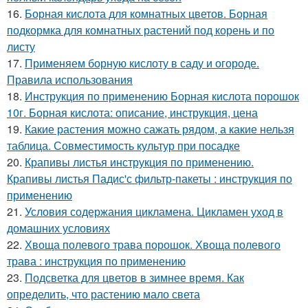
16.
Борная кислота для комнатных цветов. Борная
подкормка для комнатных растений под корень и по
листу
17.
Применяем борную кислоту в саду и огороде.
Правила использования
18.
Инструкция по применению Борная кислота порошок
10г. Борная кислота: описание, инструкция, цена
19.
Какие растения можно сажать рядом, а какие нельзя
таблица. Совместимость культур при посадке
20.
Крапивы листья инструкция по применению.
Крапивы листья Падис'с фильтр-пакеты : инструкция по
применению
21.
Условия содержания цикламена. Цикламен уход в
домашних условиях
22.
Хвоща полевого трава порошок. Хвоща полевого
трава : инструкция по применению
23.
Подсветка для цветов в зимнее время. Как
определить, что растению мало света