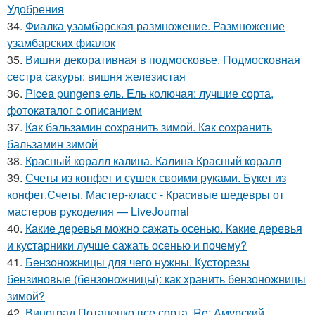
Удобрения
34.
Фиалка узамбарская размножение. Размножение
узамбарских фиалок
35.
Вишня декоративная в подмосковье. Подмосковная
сестра сакуры: вишня железистая
36.
Picea pungens ель. Ель колючая: лучшие сорта,
фотокаталог с описанием
37.
Как бальзамин сохранить зимой. Как сохранить
бальзамин зимой
38.
Красный коралл калина. Калина Красный коралл
39.
Счеты из конфет и сушек своими руками. Букет из
конфет.Счеты. Мастер-класс - Красивые шедевры от
мастеров рукоделия — LiveJournal
40.
Какие деревья можно сажать осенью. Какие деревья
и кустарники лучше сажать осенью и почему?
41.
Бензоножницы для чего нужны. Кусторезы
бензиновые (бензоножницы): как хранить бензоножницы
зимой?
42.
Виноград Потапенко все сорта. Re: Амурский