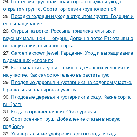
24.
Гортензия крупнолистная сорта посадка и уход в
открытом грунте. Сорта гортензии крупнолистной
25.
Посадка годеции и уход в открытом грунте. Годеция и
ее выращивание
26.
Огурцы на ветке. Россыпь привлекательных и
вкусных малышей — огурцы Детки на ветке F1: отзывы о
выращивании, описание сорта
27.
Gardenia crown jewel. Гардения. Уход и выращивание
в домашних условиях
28.
Как вырастить тую из семян в домашних условиях и
на участке. Как самостоятельно вырастить тую
29.
Плодовые деревья и кустарники на садовом участке.
Правильная планировка участка
30.
Плодовые деревья и кустарники в саду. Какие сорта
выбрать
31.
Когда созревает вишня. Сбор урожая
32.
Сорт осенних груш. Добавление статьи в новую
подборку
33.
Универсальные удобрения для огорода и сада.