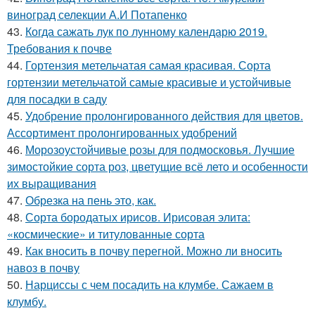
виноград селекции А.И Потапенко
43.
Когда сажать лук по лунному календарю 2019.
Требования к почве
44.
Гортензия метельчатая самая красивая. Сорта
гортензии метельчатой самые красивые и устойчивые
для посадки в саду
45.
Удобрение пролонгированного действия для цветов.
Ассортимент пролонгированных удобрений
46.
Морозоустойчивые розы для подмосковья. Лучшие
зимостойкие сорта роз, цветущие всё лето и особенности
их выращивания
47.
Обрезка на пень это, как.
48.
Сорта бородатых ирисов. Ирисовая элита:
«космические» и титулованные сорта
49.
Как вносить в почву перегной. Можно ли вносить
навоз в почву
50.
Нарциссы с чем посадить на клумбе. Сажаем в
клумбу.