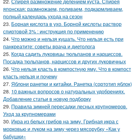
22.
Спирея размножение делением куста. Спирея
японская: размножаем, поливаем, подкармливаем,
полный календарь ухода на сезон
23.
Борная кислота в ухо. Борной кислоты раствор
спиртовой 3% : инструкция по применению
24.
Что можно и нельзя кушать. Что нельзя есть при
панкреатите: советы врача и диетолога
25.
Когда садить луковицы тюльпанов и нарциссов.
Посадка тюльпанов, нарциссов и других луковичных
26.
Что нельзя класть в компостную яму. Что в компост
класть нельзя и почему
27.
Яблони ранетки и китайки. Ранетка (сортотип яблок)
28.
10 важных вопросов о натуральных удобрениях.
Добавление статьи в новую подборку
29.
Правила зимней пересадки лесных крупномеров.
Уход за крупномерами
30.
Икра из белых грибов на зиму. Грибная икра с
морковью и луком на зиму через мясорубку «Как у
бабушки»