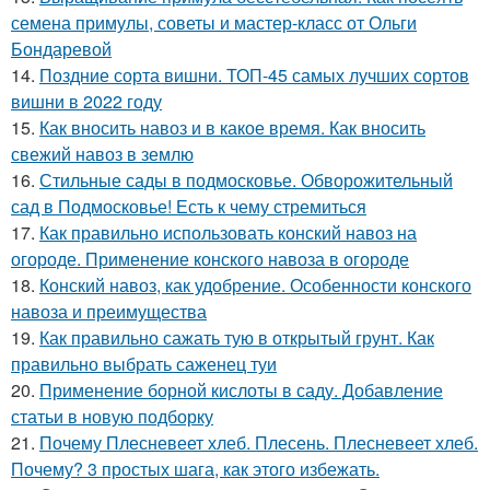
семена примулы, советы и мастер-класс от Ольги
Бондаревой
14.
Поздние сорта вишни. ТОП-45 самых лучших сортов
вишни в 2022 году
15.
Как вносить навоз и в какое время. Как вносить
свежий навоз в землю
16.
Стильные сады в подмосковье. Обворожительный
сад в Подмосковье! Есть к чему стремиться
17.
Как правильно использовать конский навоз на
огороде. Применение конского навоза в огороде
18.
Конский навоз, как удобрение. Особенности конского
навоза и преимущества
19.
Как правильно сажать тую в открытый грунт. Как
правильно выбрать саженец туи
20.
Применение борной кислоты в саду. Добавление
статьи в новую подборку
21.
Почему Плесневеет хлеб. Плесень. Плесневеет хлеб.
Почему? 3 простых шага, как этого избежать.