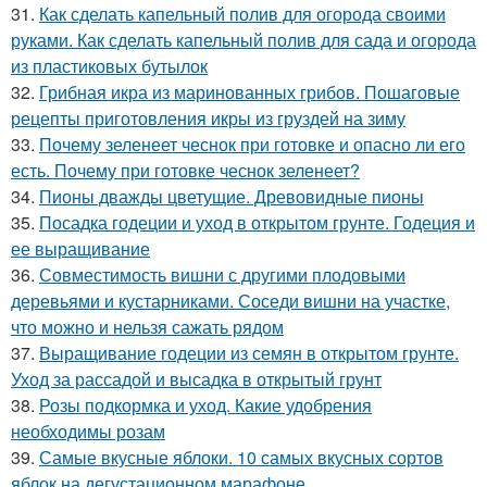
31.
Как сделать капельный полив для огорода своими
руками. Как сделать капельный полив для сада и огорода
из пластиковых бутылок
32.
Грибная икра из маринованных грибов. Пошаговые
рецепты приготовления икры из груздей на зиму
33.
Почему зеленеет чеснок при готовке и опасно ли его
есть. Почему при готовке чеснок зеленеет?
34.
Пионы дважды цветущие. Древовидные пионы
35.
Посадка годеции и уход в открытом грунте. Годеция и
ее выращивание
36.
Совместимость вишни с другими плодовыми
деревьями и кустарниками. Соседи вишни на участке,
что можно и нельзя сажать рядом
37.
Выращивание годеции из семян в открытом грунте.
Уход за рассадой и высадка в открытый грунт
38.
Розы подкормка и уход. Какие удобрения
необходимы розам
39.
Самые вкусные яблоки. 10 самых вкусных сортов
яблок на дегустационном марафоне