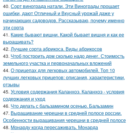
40.
Сорт винограда натали. Эти Винограды прощает
ошибки, дают Отличный и Вкусный урожай даже у
начинающих садоводов. Рассказываю, почему именно
эти сорта
41.
Какие бывают вишни. Какой бывает вишня и как ее
выращивать?
42.
Лучшие сорта абрикоса. Виды абрикосов
43.
Чтоб построить дом сколько надо денег. Стоимость
земельного участка и первоначальных вложений
44.
О прицепах для легковых автомобилей. Топ 10
лучших легковых прицепов: описания, характеристики,
отзывы
45.
Условия содержания Каланхоэ. Каланхоэ - условия
содержания и уход
46.
Что делать с бальзамином осенью. Бальзамин
47.
Выращивание черешни в средней полосе россии.
Особенности выращивания черешни в средней полосе
48.
Монарду когда пересаживать. Монарда