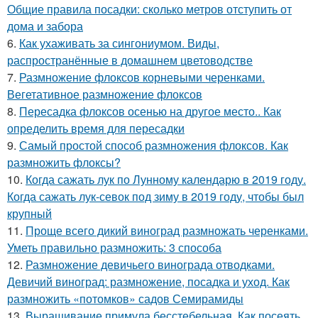
Общие правила посадки: сколько метров отступить от
дома и забора
6.
Как ухаживать за сингониумом. Виды,
распространённые в домашнем цветоводстве
7.
Размножение флоксов корневыми черенками.
Вегетативное размножение флоксов
8.
Пересадка флоксов осенью на другое место.. Как
определить время для пересадки
9.
Самый простой способ размножения флоксов. Как
размножить флоксы?
10.
Когда сажать лук по Лунному календарю в 2019 году.
Когда сажать лук-севок под зиму в 2019 году, чтобы был
крупный
11.
Проще всего дикий виноград размножать черенками.
Уметь правильно размножить: 3 способа
12.
Размножение девичьего винограда отводками.
Девичий виноград: размножение, посадка и уход. Как
размножить «потомков» садов Семирамиды
13.
Выращивание примула бесстебельная. Как посеять