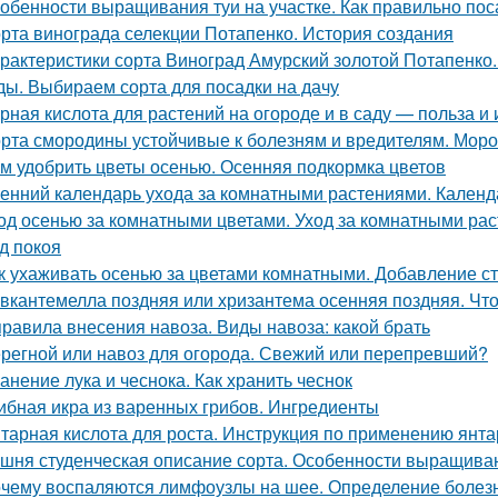
обенности выращивания туи на участке. Как правильно пос
рта винограда селекции Потапенко. История создания
рактеристики сорта Виноград Амурский золотой Потапенко
ды. Выбираем сорта для посадки на дачу
рная кислота для растений на огороде и в саду — польза и
рта смородины устойчивые к болезням и вредителям. Мороз
м удобрить цветы осенью. Осенняя подкормка цветов
енний календарь ухода за комнатными растениями. Календ
од осенью за комнатными цветами. Уход за комнатными ра
д покоя
к ухаживать осенью за цветами комнатными. Добавление ст
вкантемелла поздняя или хризантема осенняя поздняя. Что
правила внесения навоза. Виды навоза: какой брать
регной или навоз для огорода. Свежий или перепревший?
анение лука и чеснока. Как хранить чеснок
ибная икра из варенных грибов. Ингредиенты
тарная кислота для роста. Инструкция по применению янта
шня студенческая описание сорта. Особенности выращива
чему воспаляются лимфоузлы на шее. Определение болез