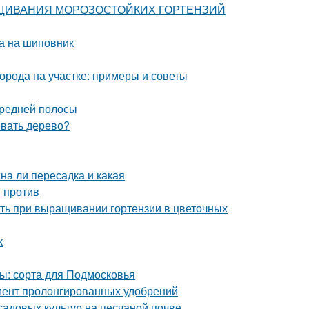
ЫРАЩИВАНИЯ МОРОЗОСТОЙКИХ ГОРТЕНЗИЙ
ка на шиповник
орода на участке: примеры и советы
Средней полосы
ивать дерево?
на ли пересадка и какая
и против
ить при выращивании гортензии в цветочных
к
ы: сорта для Подмосковья
мент пролонгированных удобрений
садовых культур на песчаной почве