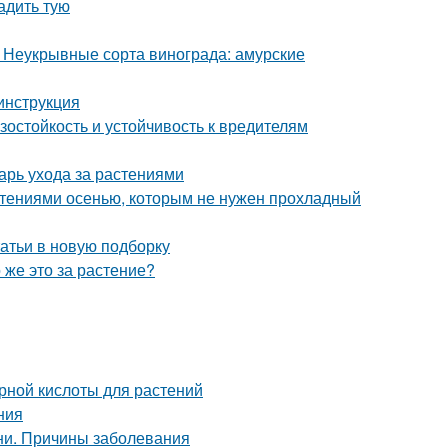
адить тую
. Неукрывные сорта винограда: амурские
 инструкция
остойкость и устойчивость к вредителям
арь ухода за растениями
стениями осенью, которым не нужен прохладный
атьи в новую подборку
 же это за растение?
рной кислоты для растений
ния
ни. Причины заболевания