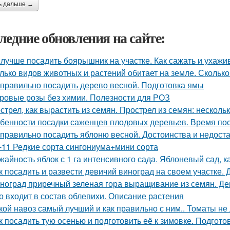
ь дальше →
ледние обновления на сайте:
 лучше посадить боярышник на участке. Как сажать и ухаж
лько видов животных и растений обитает на земле. Сколько
 правильно посадить дерево весной. Подготовка ямы
ровые розы без химии. Полезности для РОЗ
стрел, как вырастить из семян. Прострел из семян: несколь
бенности посадки саженцев плодовых деревьев. Время по
 правильно посадить яблоню весной. Достоинства и недоста
-11 Редкие сорта сингониума+мини сорта
жайность яблок с 1 га интенсивного сада. Яблоневый сад, 
к посадить и развести девичий виноград на своем участке
ноград приречный зеленая гора выращивание из семян. Де
о входит в состав облепихи. Описание растения
кой навоз самый лучший и как правильно с ним.. Томаты не
к посадить тую осенью и подготовить её к зимовке. Подготов