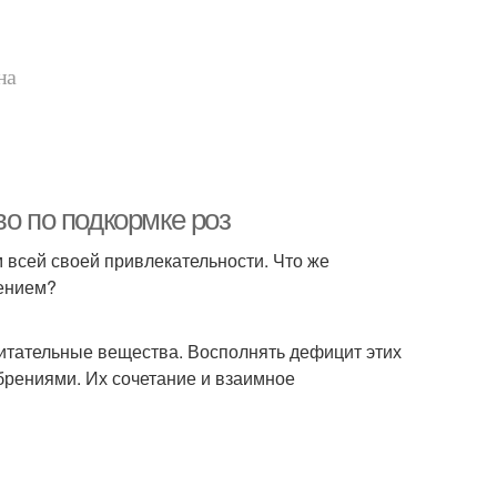
на
во по подкормке роз
м всей своей привлекательности. Что же
тением?
питательные вещества. Восполнять дефицит этих
рениями. Их сочетание и взаимное