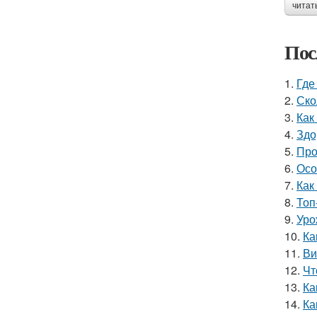
читат
Пос
1.
Где
2.
Ско
3.
Как
4.
Здо
5.
Про
6.
Осо
7.
Как
8.
Топ
9.
Уро
10.
Ка
11.
Ви
12.
Чт
13.
Ка
14.
Ка