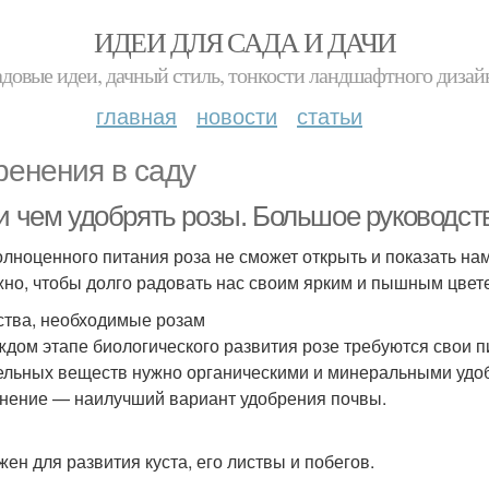
ИДЕИ ДЛЯ САДА И ДАЧИ
адовые идеи, дачный стиль, тонкости ландшафтного дизай
главная
новости
статьи
ренения в саду
 и чем удобрять розы. Большое руководст
олноценного питания роза не сможет открыть и показать на
жно, чтобы долго радовать нас своим ярким и пышным цве
тва, необходимые розам
ждом этапе биологического развития розе требуются свои 
ельных веществ нужно органическими и минеральными удоб
нение — наилучший вариант удобрения почвы.
жен для развития куста, его листвы и побегов.