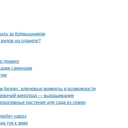
ивать за боярышником
 видов на планете?
ко правил
садки саженцев
тки
как бизнес: ключевые моменты и возможности
. Девичий виноград — выращивание
коративные растения для сада из семян
 любят навоз
ка туи к зиме