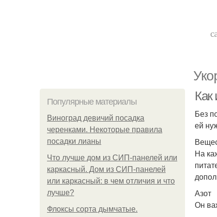
с
Уко
Как
Популярные материалы
Без п
Виноград девичий посадка
ей ну
черенками. Некоторые правила
Вещес
посадки лианы
На ка
Что лучше дом из СИП-панелей или
питат
каркасный. Дом из СИП-панелей
допол
или каркасный: в чем отличия и что
Азот
лучше?
Он ва
Флоксы сорта дымчатые.