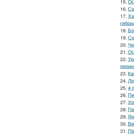
15.
Ос
16.
Со
17.
Ха
гибри
18.
Бо
19.
Со
20.
Че
21.
Ос
22.
Ух
перио
23.
Ка
24.
Ле
25.
4 
26.
Пе
27.
Хр
28.
Гр
29.
Ян
30.
Ви
31.
По