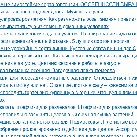
мые зимостойкие сорта гортензий. ОСОБЕННОСТИ В
чнистая роса рододендрона. Мучнистая роса
улировка роз летняя. Как размножить розы: зимняя привив
к вырастить тую из семян в домашних условиях
креты планировки сада на участке. Планирование сада и ог
рсик донецкий желтый отзывы. 5 лучших сортов персика
мые урожайные сорта вишни. Кустовые сорта вишни для 
очный персик, что это. Как выглядит нектарин и как выращ
етник в августе. Цветник: сезонные работы в августе
лая ромашка осенняя. Загадочная левкантемелла
мля для пересадки комнатных растений. Определиться, нуж
ирать листву или нет. Опавшие листья в саду – взвесим за 
к посадить гортензию купленную в горшке. Что нужно помн
ах
казать шкафчики для раздевалок. Шкафчики для раздевало
к правильно засушить целозию. Объемная сушка растений
чшие сорта плетистых роз для Подмосковья. Плетистые роз
обрение пролонгированного действия для цветов. Ассорти
д на песчаной почве. Методика выращивания огородных и 