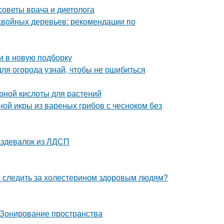
 советы врача и диетолога
хвойных деревьев: рекомендации по
и в новую подборку
для огорода узнай, чтобы не ошибиться
рной кислоты для растений
ной икры из вареных грибов с чесноком без
аздевалок из ЛДСП
и следить за холестерином здоровым людям?
 Зонирование пространства