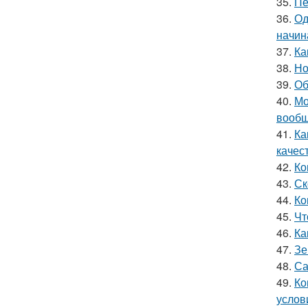
35.
Пе
36.
Од
начин
37.
Ка
38.
Но
39.
Об
40.
Мо
вообщ
41.
Ка
качес
42.
Ко
43.
Ск
44.
Ко
45.
Чт
46.
Ка
47.
Зе
48.
Са
49.
Ко
услов