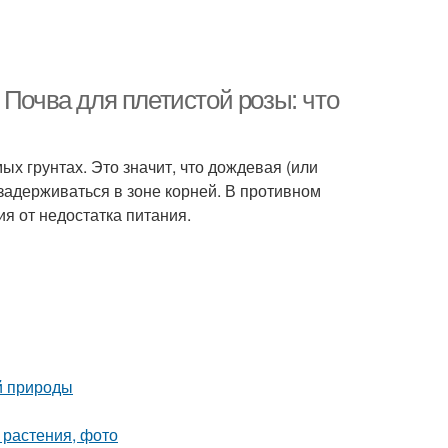
 Почва для плетистой розы: что
х грунтах. Это значит, что дождевая (или
задерживаться в зоне корней. В противном
я от недостатка питания.
й природы
 растения, фото