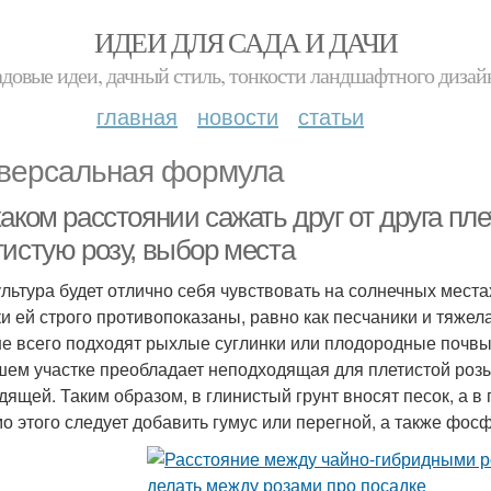
ИДЕИ ДЛЯ САДА И ДАЧИ
адовые идеи, дачный стиль, тонкости ландшафтного дизай
главная
новости
статьи
версальная формула
аком расстоянии сажать друг от друга пл
тистую розу, выбор места
ультура будет отлично себя чувствовать на солнечных мес
ки ей строго противопоказаны, равно как песчаники и тяжел
е всего подходят рыхлые суглинки или плодородные почвы
шем участке преобладает неподходящая для плетистой розы 
дящей. Таким образом, в глинистый грунт вносят песок, а в 
о этого следует добавить гумус или перегной, а также фос