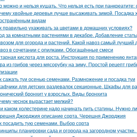
о можно и нельзя кушать. Что нельзя есть при панкреатите:
чему хвойные деревья лучше высаживать зимой. Посадка 
остранённым видам
к правильно ухаживать за цветами в домашних условиях?
од за комнатными растениями в декабре. Добавление стать
возом для огорода и растений. Какой навоз самый лучший 
воз в сочетании с опилками. Обогащённые смеси
тарная кислота для роста. Инструкция по применению янта
ра из грибов через мясорубку на зиму. Простой рецепт гриб
лизации
к сажать туи осенью семенами. Размножение и посадка туи
афчики для детских раздевалок секционные. Шкафы для р
онический бронхит у взрослых. Виды бронхита
чему чеснок вырастает мелкий?
и каком холестерине надо начинать пить статины. Нужно л
решня Джорджия описание сорта. Черешня Джорджия
к посадить тую семенами. Выбор сорта
инципы планировки сада и огорода на загородном участке.