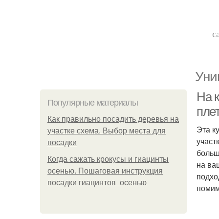
с
Уни
На к
Популярные материалы
пле
Как правильно посадить деревья на
Эта к
участке схема. Выбор места для
участ
посадки
больш
Когда сажать крокусы и гиацинты
на ва
осенью. Пошаговая инструкция
подхо
посадки гиацинтов осенью
помим