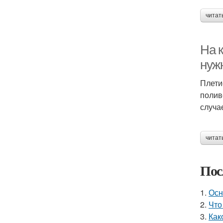
читат
На 
нуж
Плети
полив
случа
читат
Пос
1.
Осн
2.
Что
3.
Как