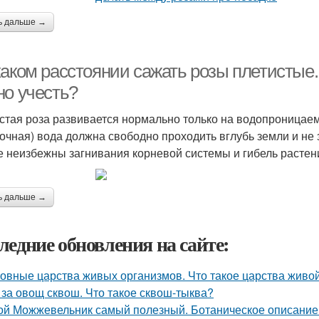
ь дальше →
каком расстоянии сажать розы плетистые.
но учесть?
стая роза развивается нормально только на водопроницаемы
очная) вода должна свободно проходить вглубь земли и не 
е неизбежны загнивания корневой системы и гибель растени
ь дальше →
ледние обновления на сайте:
овные царства живых организмов. Что такое царства живо
 за овощ сквош. Что такое сквош-тыква?
ой Можжевельник самый полезный. Ботаническое описание