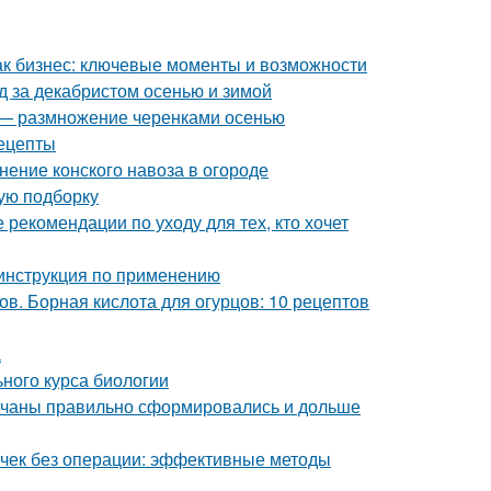
как бизнес: ключевые моменты и возможности
д за декабристом осенью и зимой
д — размножение черенками осенью
рецепты
нение конского навоза в огороде
ую подборку
 рекомендации по уходу для тех, кто хочет
 инструкция по применению
в. Борная кислота для огурцов: 10 рецептов
а
ьного курса биологии
 кочаны правильно сформировались и дольше
почек без операции: эффективные методы