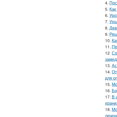
4.
Пос
5.
Как
6.
Уро
7.
Ухо
8.
Дев
9.
Рец
10.
Ка
11.
Пр
12.
Со
замед
13.
Ас
14.
От
для о
15.
Мо
16.
Бо
17.
В 
храни
18.
Мо
лечен