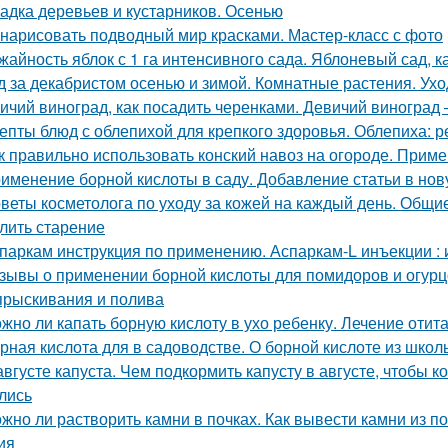
адка деревьев и кустарников. Осенью
 нарисовать подводный мир красками. Мастер-класс с фото
жайность яблок с 1 га интенсивного сада. Яблоневый сад, 
д за декабристом осенью и зимой. Комнатные растения. Ухо
ичий виноград, как посадить черенками. Девичий виногра
епты блюд с облепихой для крепкого здоровья. Облепиха: 
к правильно использовать конский навоз на огороде. Приме
именение борной кислоты в саду. Добавление статьи в нов
веты косметолога по уходу за кожей на каждый день. Общие
лить старение
паркам инструкция по применению. Аспаркам-L инъекции :
зывы о применении борной кислоты для помидоров и огурцо
прыскивания и полива
жно ли капать борную кислоту в ухо ребенку. Лечение отит
рная кислота для в садоводстве. О борной кислоте из школ
августе капуста. Чем подкормить капусту в августе, чтобы
лись
жно ли растворить камни в почках. Как вывести камни из 
ия