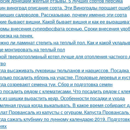
рсик донецкий желтый отзывы. 5 лучших сортов персика
ин виноград описание сорта. Эти Винограды прощает ошиб
ающих садоводов. Рассказываю, почему именно эти сорта
кие бывают вишни. Какой бывает вишня и как ее выращива
рмы внесения суперфосфата осенью. Сроки внесения удо
резка на пенек.
жно ли ламинат стелить на теплый пол. Как и какой уклады
е монтировать на теплый пол
кой твердотопливный котел лучше для отопления частного
тво
гда высаживать луковицы тюльпанов и нарциссов. Посадка 
олько посадить яблонь на участке. Плодовые деревья и куст
гда созревают семена туи. Сбор и подготовка семян
о посадить рядом с клематисами. Что посадить рядом с кл
к из шишки вырастить кедр. Особенности посадки и ухода
мляная груша когда выкапывать. В какое время собирают д
лат Провансаль из капусты с огурцом. Капуста Провансаль
гда сажать клубнику по лунному календарю 2019. Подготов
иях