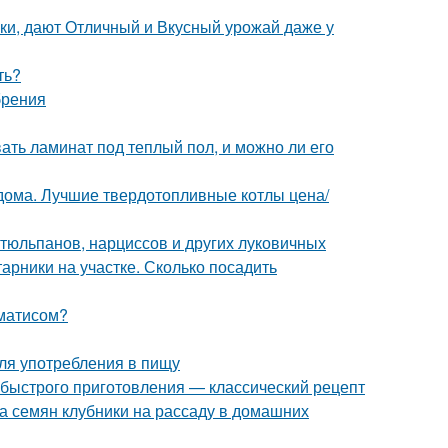
ки, дают Отличный и Вкусный урожай даже у
ть?
брения
вать ламинат под теплый пол, и можно ли его
 дома. Лучшие твердотопливные котлы цена/
тюльпанов, нарциссов и других луковичных
арники на участке. Сколько посадить
ематисом?
ля употребления в пищу
 быстрого приготовления — классический рецепт
ка семян клубники на рассаду в домашних