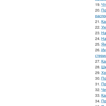
19.
Чт
20.
По
распр
21.
Ка
22.
Ух
23.
На
24.
На
25.
Ян
26.
Ик
стери
27.
Ка
28.
Шк
29.
Хр
30.
По
31.
Пр
32.
Че
33.
Ка
34.
Пр