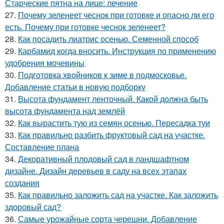
Старческие пятна на лице: лечение
27.
Почему зеленеет чеснок при готовке и опасно ли его
есть. Почему при готовке чеснок зеленеет?
28.
Как посадить лиатрис осенью. Семенной способ
29.
Карбамид когда вносить. Инструкция по применению
удобрения мочевины
30.
Подготовка хвойников к зиме в подмосковье.
Добавление статьи в новую подборку
31.
Высота фундамент ленточный. Какой должна быть
высота фундамента над землёй
32.
Как вырастить тую из семян осенью. Пересадка туи
33.
Как правильно разбить фруктовый сад на участке.
Составление плана
34.
Декоративный плодовый сад в ландшафтном
дизайне. Дизайн деревьев в саду на всех этапах
создания
35.
Как правильно заложить сад на участке. Как заложить
здоровый сад?
36.
Самые урожайные сорта черешни. Добавление