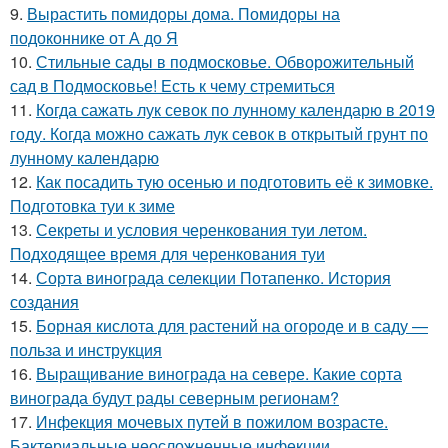
9.
Вырастить помидоры дома. Помидоры на
подоконнике от А до Я
10.
Стильные сады в подмосковье. Обворожительный
сад в Подмосковье! Есть к чему стремиться
11.
Когда сажать лук севок по лунному календарю в 2019
году. Когда можно сажать лук севок в открытый грунт по
лунному календарю
12.
Как посадить тую осенью и подготовить её к зимовке.
Подготовка туи к зиме
13.
Секреты и условия черенкования туи летом.
Подходящее время для черенкования туи
14.
Сорта винограда селекции Потапенко. История
создания
15.
Борная кислота для растений на огороде и в саду —
польза и инструкция
16.
Выращивание винограда на севере. Какие сорта
винограда будут рады северным регионам?
17.
Инфекция мочевых путей в пожилом возрасте.
Бактериальные неосложненные инфекции