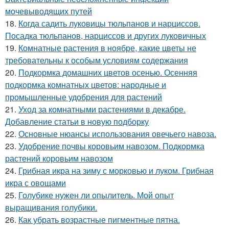
мочевыводящих путей
18.
Когда садить луковицы тюльпанов и нарциссов.
Посадка тюльпанов, нарциссов и других луковичных
19.
Комнатные растения в ноябре, какие цветы не
требовательны к особым условиям содержания
20.
Подкормка домашних цветов осенью. Осенняя
подкормка комнатных цветов: народные и
промышленные удобрения для растений
21.
Уход за комнатными растениями в декабре.
Добавление статьи в новую подборку
22.
Основные нюансы использования овечьего навоза.
23.
Удобрение почвы коровьим навозом. Подкормка
растений коровьим навозом
24.
Грибная икра на зиму с морковью и луком. Грибная
икра с овощами
25.
Голубике нужен ли опылитель. Мой опыт
выращивания голубики.
26.
Как убрать возрастные пигментные пятна.