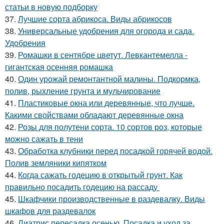
статьи в новую подборку
37.
Лучшие сорта абрикоса. Виды абрикосов
38.
Универсальные удобрения для огорода и сада.
Удобрения
39.
Ромашки в сентябре цветут. Левкантемелла -
гигантская осенняя ромашка
40.
Один урожай ремонтантной малины. Подкормка,
полив, рыхление грунта и мульчирование
41.
Пластиковые окна или деревянные, что лучше.
Какими свойствами обладают деревянные окна
42.
Розы для полутени сорта. 10 сортов роз, которые
можно сажать в тени
43.
Обработка клубники перед посадкой горячей водой.
Полив земляники кипятком
44.
Когда сажать годецию в открытый грунт. Как
правильно посадить годецию на рассаду
45.
Шкафчики производственные в раздевалку. Виды
шкафов для раздевалок
46.
Лиатрис пересадка осенью. Посадка и уход за