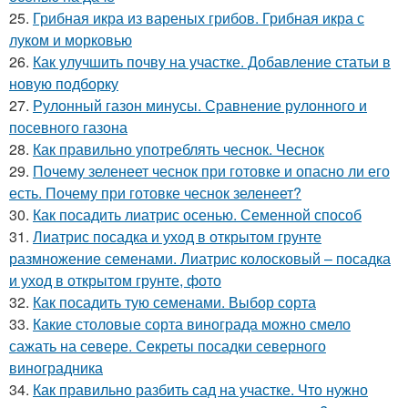
25.
Грибная икра из вареных грибов. Грибная икра с
луком и морковью
26.
Как улучшить почву на участке. Добавление статьи в
новую подборку
27.
Рулонный газон минусы. Сравнение рулонного и
посевного газона
28.
Как правильно употреблять чеснок. Чеснок
29.
Почему зеленеет чеснок при готовке и опасно ли его
есть. Почему при готовке чеснок зеленеет?
30.
Как посадить лиатрис осенью. Семенной способ
31.
Лиатрис посадка и уход в открытом грунте
размножение семенами. Лиатрис колосковый – посадка
и уход в открытом грунте, фото
32.
Как посадить тую семенами. Выбор сорта
33.
Какие столовые сорта винограда можно смело
сажать на севере. Секреты посадки северного
виноградника
34.
Как правильно разбить сад на участке. Что нужно