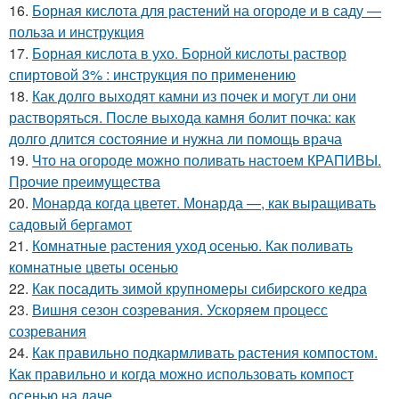
16.
Борная кислота для растений на огороде и в саду —
польза и инструкция
17.
Борная кислота в ухо. Борной кислоты раствор
спиртовой 3% : инструкция по применению
18.
Как долго выходят камни из почек и могут ли они
растворяться. После выхода камня болит почка: как
долго длится состояние и нужна ли помощь врача
19.
Что на огороде можно поливать настоем КРАПИВЫ.
Прочие преимущества
20.
Монарда когда цветет. Монарда —, как выращивать
садовый бергамот
21.
Комнатные растения уход осенью. Как поливать
комнатные цветы осенью
22.
Как посадить зимой крупномеры сибирского кедра
23.
Вишня сезон созревания. Ускоряем процесс
созревания
24.
Как правильно подкармливать растения компостом.
Как правильно и когда можно использовать компост
осенью на даче