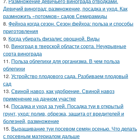
7.
Размножение девичьего винограда отводками.
Девичий виноград: размножение, посадка и уход. Как
размножить «потомков» садов Семирамиды
8.
Фейхоа когда сезон. Сезон фейхоа: польза и способы
приготовления
9.
Когда убирать физалис овощной. Виды
10.
Виноград в тверской области сорта. Неукрывные
сорта винограда
11.
Польза облепихи для организма. В чем польза
облепихи
12.
Устройство плодового сада. Разбиваем плодовый
сад
13.
Свиной навоз, как удобрение. Свиной навоз
применение на дачном участке
14.
Посадка и уход за туей. Посадка туи в открытый
грунт, уход: полив, обрезка, защита от вредителей и
болезней, размножение
15.
Выращивание туи посевом семян осенью. Что делать
с посевным материалом дальше