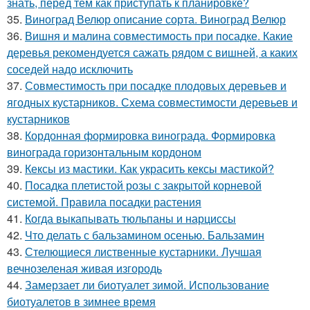
знать, перед тем как приступать к планировке?
35.
Виноград Велюр описание сорта. Виноград Велюр
36.
Вишня и малина совместимость при посадке. Какие
деревья рекомендуется сажать рядом с вишней, а каких
соседей надо исключить
37.
Совместимость при посадке плодовых деревьев и
ягодных кустарников. Схема совместимости деревьев и
кустарников
38.
Кордонная формировка винограда. Формировка
винограда горизонтальным кордоном
39.
Кексы из мастики. Как украсить кексы мастикой?
40.
Посадка плетистой розы с закрытой корневой
системой. Правила посадки растения
41.
Когда выкапывать тюльпаны и нарциссы
42.
Что делать с бальзамином осенью. Бальзамин
43.
Стелющиеся лиственные кустарники. Лучшая
вечнозеленая живая изгородь
44.
Замерзает ли биотуалет зимой. Использование
биотуалетов в зимнее время