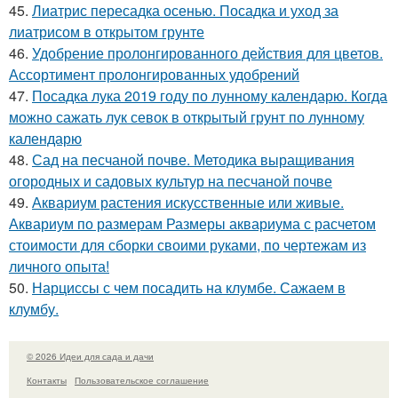
45.
Лиатрис пересадка осенью. Посадка и уход за
лиатрисом в открытом грунте
46.
Удобрение пролонгированного действия для цветов.
Ассортимент пролонгированных удобрений
47.
Посадка лука 2019 году по лунному календарю. Когда
можно сажать лук севок в открытый грунт по лунному
календарю
48.
Сад на песчаной почве. Методика выращивания
огородных и садовых культур на песчаной почве
49.
Аквариум растения искусственные или живые.
Аквариум по размерам Размеры аквариума с расчетом
стоимости для сборки своими руками, по чертежам из
личного опыта!
50.
Нарциссы с чем посадить на клумбе. Сажаем в
клумбу.
© 2026 Идеи для сада и дачи
Контакты
Пользовательское соглашение