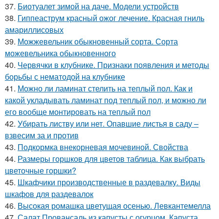
37.
Биотуалет зимой на даче. Модели устройств
38.
Гиппеаструм красный ожог лечение. Красная гниль
амариллисовых
39.
Можжевельник обыкновенный сорта. Сорта
можевельника обыкновенного
40.
Червячки в клубнике. Признаки появления и методы
борьбы с нематодой на клубнике
41.
Можно ли ламинат стелить на теплый пол. Как и
какой укладывать ламинат под теплый пол, и можно ли
его вообще монтировать на теплый пол
42.
Убирать листву или нет. Опавшие листья в саду –
взвесим за и против
43.
Подкормка внекорневая мочевиной. Свойства
44.
Размеры горшков для цветов таблица. Как выбрать
цветочные горшки?
45.
Шкафчики производственные в раздевалку. Виды
шкафов для раздевалок
46.
Высокая ромашка цветущая осенью. Левкантемелла
47.
Салат Провансаль из капусты с огурцом. Капуста