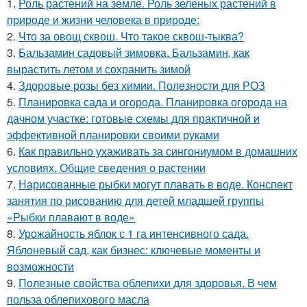
1.
Роль растений на земле. Роль зеленых растений в
природе и жизни человека в природе:
2.
Что за овощ сквош. Что такое сквош-тыква?
3.
Бальзамин садовый зимовка. Бальзамин, как
вырастить летом и сохранить зимой
4.
Здоровые розы без химии. Полезности для РОЗ
5.
Планировка сада и огорода. Планировка огорода на
дачном участке: готовые схемы для практичной и
эффективной планировки своими руками
6.
Как правильно ухаживать за сингониумом в домашних
условиях. Общие сведения о растении
7.
Нарисованные рыбки могут плавать в воде. Конспект
занятия по рисованию для детей младшей группы
«Рыбки плавают в воде»
8.
Урожайность яблок с 1 га интенсивного сада.
Яблоневый сад, как бизнес: ключевые моменты и
возможности
9.
Полезные свойства облепихи для здоровья. В чем
польза облепихового масла