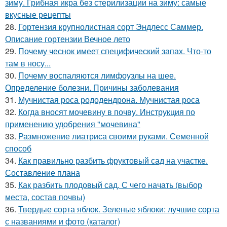
зиму. Грибная икра без стерилизации на зиму: самые
вкусные рецепты
28.
Гортензия крупнолистная сорт Эндлесс Саммер.
Описание гортензии Вечное лето
29.
Почему чеснок имеет специфический запах. Что-то
там в носу...
30.
Почему воспаляются лимфоузлы на шее.
Определение болезни. Причины заболевания
31.
Мучнистая роса рододендрона. Мучнистая роса
32.
Когда вносят мочевину в почву. Инструкция по
применению удобрения "мочевина"
33.
Размножение лиатриса своими руками. Семенной
способ
34.
Как правильно разбить фруктовый сад на участке.
Составление плана
35.
Как разбить плодовый сад. С чего начать (выбор
места, состав почвы)
36.
Твердые сорта яблок. Зеленые яблоки: лучшие сорта
с названиями и фото (каталог)