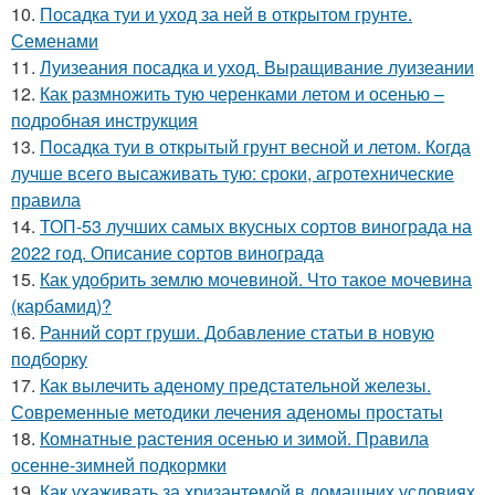
10.
Посадка туи и уход за ней в открытом грунте.
Семенами
11.
Луизеания посадка и уход. Выращивание луизеании
12.
Как размножить тую черенками летом и осенью –
подробная инструкция
13.
Посадка туи в открытый грунт весной и летом. Когда
лучше всего высаживать тую: сроки, агротехнические
правила
14.
ТОП-53 лучших самых вкусных сортов винограда на
2022 год. Описание сортов винограда
15.
Как удобрить землю мочевиной. Что такое мочевина
(карбамид)?
16.
Ранний сорт груши. Добавление статьи в новую
подборку
17.
Как вылечить аденому предстательной железы.
Современные методики лечения аденомы простаты
18.
Комнатные растения осенью и зимой. Правила
осенне-зимней подкормки
19.
Как ухаживать за хризантемой в домашних условиях.