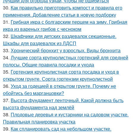
лучший для огорода узнай, чтобы не ошибиться
30.
Как правильно приготовить компост и правила его
применения. Добавление статьи в новую подборку
31.
Грибная икра с болгарским перцем на зиму. Грибная
икра из вареных грибов с чесноком
32.
Шкафчики для детских раздевалок секционные.
Шкафы для раздевалок из ЛДСП
33.
Хронический бронхит у взрослых. Виды бронхита
34.
Лучшие сорта крупнолистных гортензий для средней
полосы. Общие правила посадки и ухода
35.
Гортензия крупнолистная сорта посадка и уход в
открытом грунте. Сорта гортензии крупнолистной
36.
Уход за годецией в открытом грунте. Почему не
обойтись без марганцовки?
37.
Высота фундамент ленточный. Какой должна быть
высота фундамента над землёй
38.
Плодовые деревья и кустарники на садовом участке.
Правильная планировка участка
39.
Как спланировать сад на небольшом участке.