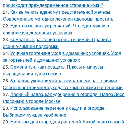
происходит преждевременное старение кожи?
21.
Как вылечить аденому предстательной железы.
Современные методики лечения аденомы простаты
22.
Едят ли мыши лук репчатый. Что едят мыши в
природе и в домашних условиях
23.
Комнатные растения осенью и зимой. Правила
осенне-зимней подкормки
24.
Уличная гортензия уход в домашних условиях. Уход
за гортензией в домашних условиях
25.
Семена туи, как посадить. Плюсы и минусы
выращивания туи из семян
26.
5 правил ухода зимой за комнатными растениями.
Особенности зимнего ухода за комнатными растениями
27.
Лосиный навоз, как удобрение в огороде. Навоз Лося
(лосиный) в городе Москве
28.
Использование перегноя в саду и в огороде.
Выбираем лучшее удобрение
29.
Навозом для огорода и растений. Какой навоз самый