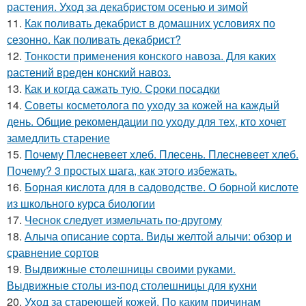
растения. Уход за декабристом осенью и зимой
11.
Как поливать декабрист в домашних условиях по
сезонно. Как поливать декабрист?
12.
Тонкости применения конского навоза. Для каких
растений вреден конский навоз.
13.
Как и когда сажать тую. Сроки посадки
14.
Советы косметолога по уходу за кожей на каждый
день. Общие рекомендации по уходу для тех, кто хочет
замедлить старение
15.
Почему Плесневеет хлеб. Плесень. Плесневеет хлеб.
Почему? 3 простых шага, как этого избежать.
16.
Борная кислота для в садоводстве. О борной кислоте
из школьного курса биологии
17.
Чеснок следует измельчать по-другому
18.
Алыча описание сорта. Виды желтой алычи: обзор и
сравнение сортов
19.
Выдвижные столешницы своими руками.
Выдвижные столы из-под столешницы для кухни
20.
Уход за стареющей кожей. По каким причинам