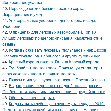
Зонирование участка
40.
Персик донецкий белый описание сорта.
Выращивание и уход
41.
Универсальные удобрения для огорода и сада.
Удобрения
42.
О прицепах для легковых автомобилей. Топ 10
лучших легковых прицепов: описания, характеристики,
отзывы
43.
Когда высаживать луковицы тюльпанов и нарциссов.
Посадка тюльпанов, нарциссов и других луковичных
44.
Красный коралл калина. Калина Красный коралл
45.
Туя брабант желтеет хвоя. Почему туя стала терять
свою декоративность и начала желтеть
46.
Плюсы и минусы рулонного газона. Посевной газон
47.
Выращивание черешни в средней полосе россии.
Особенности выращивания черешни в средней полосе
48.
Обрезка на пень это, как.
49.
Когда сажать клубнику по лунному календарю 2019.
Подготовка семян клубники на рассаду в домашних