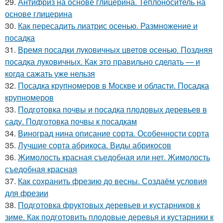
29.
Антифриз на основе глицерина. Теплоноситель на
основе глицерина
30.
Как пересадить лиатрис осенью. Размножение и
посадка
31.
Время посадки луковичных цветов осенью. Поздняя
посадка луковичных. Как это правильно сделать — и
когда сажать уже нельзя
32.
Посадка крупномеров в Москве и области. Посадка
крупномеров
33.
Подготовка почвы и посадка плодовых деревьев в
саду. Подготовка почвы к посадкам
34.
Виноград нина описание сорта. Особенности сорта
35.
Лучшие сорта абрикоса. Виды абрикосов
36.
Жимолость красная съедобная или нет. Жимолость
съедобная красная
37.
Как сохранить фрезию до весны. Создаём условия
для фрезии
38.
Подготовка фруктовых деревьев и кустарников к
зиме. Как подготовить плодовые деревья и кустарники к