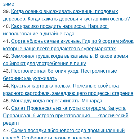
зиме
39.
Когда осенью высаживать саженцы плодовых
деревьев. Когда сажать деревья и кустарники осенью?
40.
Как красиво посадить нарциссы. Нарцисс:
использование в дизайне сада
41.
Сорта яблонь самые вкусные. Гид по 9 сортам яблок,
которые чаще всего продаются в супермаркетах
42.
Земляная груша когда выкапывать. В какое время
собирают для употребления в пищу
43.
Пестролистная бегония уход. Пестролистные
бегонии: как ухаживать
44.
Красная картошка польза. Полезные свойства
красного картофеля, замедляющего процессы старения
45.
Монарду когда пересаживать. Монарда
46.
Салат Провансаль из капусты с огурцом. Капуста
Провансаль быстрого приготовления — классический
рецепт
47.
Схема посадки яблоневого сада промышленный
способ. Особенности разных подвоев