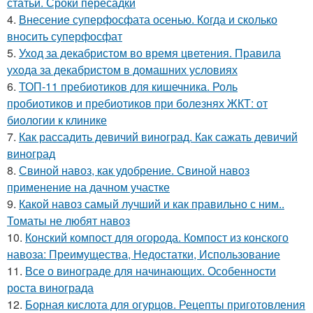
статьи. Сроки пересадки
4.
Внесение суперфосфата осенью. Когда и сколько
вносить суперфосфат
5.
Уход за декабристом во время цветения. Правила
ухода за декабристом в домашних условиях
6.
ТОП-11 пребиотиков для кишечника. Роль
пробиотиков и пребиотиков при болезнях ЖКТ: от
биологии к клинике
7.
Как рассадить девичий виноград. Как сажать девичий
виноград
8.
Свиной навоз, как удобрение. Свиной навоз
применение на дачном участке
9.
Какой навоз самый лучший и как правильно с ним..
Томаты не любят навоз
10.
Конский компост для огорода. Компост из конского
навоза: Преимущества, Недостатки, Использование
11.
Все о винограде для начинающих. Особенности
роста винограда
12.
Борная кислота для огурцов. Рецепты приготовления