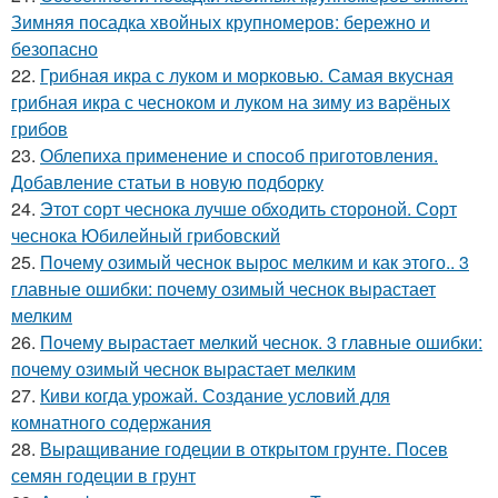
Зимняя посадка хвойных крупномеров: бережно и
безопасно
22.
Грибная икра с луком и морковью. Самая вкусная
грибная икра с чесноком и луком на зиму из варёных
грибов
23.
Облепиха применение и способ приготовления.
Добавление статьи в новую подборку
24.
Этот сорт чеснока лучше обходить стороной. Сорт
чеснока Юбилейный грибовский
25.
Почему озимый чеснок вырос мелким и как этого.. 3
главные ошибки: почему озимый чеснок вырастает
мелким
26.
Почему вырастает мелкий чеснок. 3 главные ошибки:
почему озимый чеснок вырастает мелким
27.
Киви когда урожай. Создание условий для
комнатного содержания
28.
Выращивание годеции в открытом грунте. Посев
семян годеции в грунт