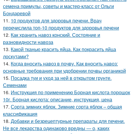
семена примулы, советы и мастер-класс от Ольги
Бондаревой
11.
10 продуктов для здоровья печени. Врач
перечислила топ-10 продуктов для здоровья печени
12.
Как хранить навоз конский. Состояние и
разновидности навоза
13.
Какой тканью красить яйца. Как покрасить яйца
лоскутами?
14.
Когда вносить навоз в почву. Как вносить навоз:
основные требования при удобрении почвы органикой
15.
Посадка туи и уход за ней в открытом грунте.
Семенами
16.
Инструкция по применению Борная кислота порошок
10г. Борная кислота: описание, инструкция, цена
17.
Сорта зимних яблок. Зимние сорта яблок – общая
классификация
18.
Добавки и безрецептурные препараты для печени.
Не все лекарства одинаково вредны — о, каких