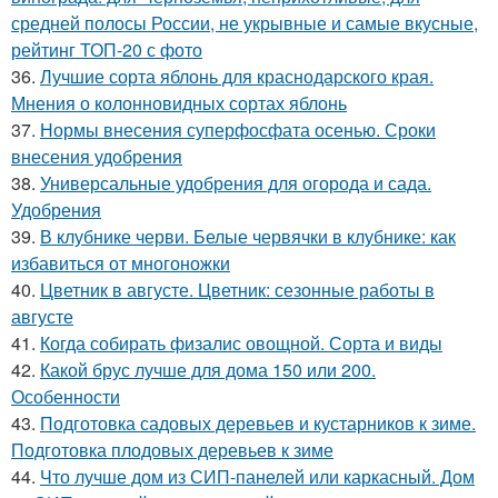
средней полосы России, не укрывные и самые вкусные,
рейтинг ТОП-20 с фото
36.
Лучшие сорта яблонь для краснодарского края.
Мнения о колонновидных сортах яблонь
37.
Нормы внесения суперфосфата осенью. Сроки
внесения удобрения
38.
Универсальные удобрения для огорода и сада.
Удобрения
39.
В клубнике черви. Белые червячки в клубнике: как
избавиться от многоножки
40.
Цветник в августе. Цветник: сезонные работы в
августе
41.
Когда собирать физалис овощной. Сорта и виды
42.
Какой брус лучше для дома 150 или 200.
Особенности
43.
Подготовка садовых деревьев и кустарников к зиме.
Подготовка плодовых деревьев к зиме
44.
Что лучше дом из СИП-панелей или каркасный. Дом