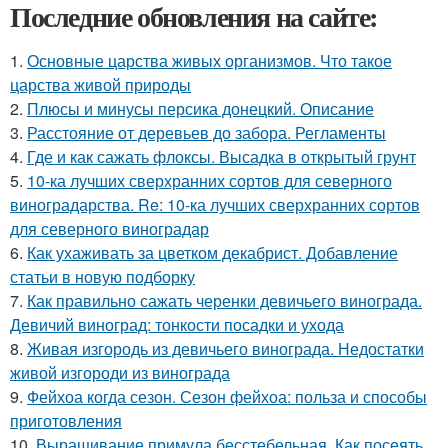
Последние обновления на сайте:
1.
Основные царства живых организмов. Что такое
царства живой природы
2.
Плюсы и минусы персика донецкий. Описание
3.
Расстояние от деревьев до забора. Регламенты
4.
Где и как сажать флоксы. Высадка в открытый грунт
5.
10-ка лучших сверхранних сортов для северного
виноградарства. Re: 10-ка лучших сверхранних сортов
для северного виноградар
6.
Как ухаживать за цветком декабрист. Добавление
статьи в новую подборку
7.
Как правильно сажать черенки девичьего винограда.
Девичий виноград: тонкости посадки и ухода
8.
Живая изгородь из девичьего винограда. Недостатки
живой изгороди из винограда
9.
Фейхоа когда сезон. Сезон фейхоа: польза и способы
приготовления
10.
Выращивание примула бесстебельная. Как посеять