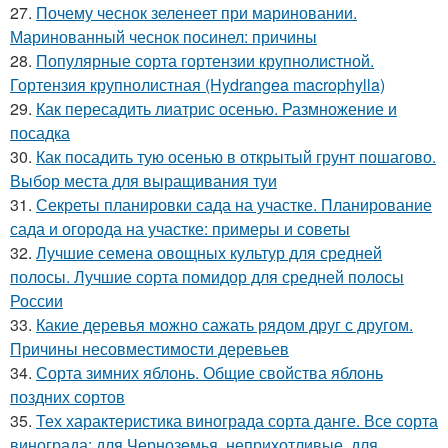
27.
Почему чеснок зеленеет при мариновании.
Маринованный чеснок посинел: причины
28.
Популярные сорта гортензии крупнолистной.
Гортензия крупнолистная (Hydrangea macrophylla)
29.
Как пересадить лиатрис осенью. Размножение и
посадка
30.
Как посадить тую осенью в открытый грунт пошагово.
Выбор места для выращивания туи
31.
Секреты планировки сада на участке. Планирование
сада и огорода на участке: примеры и советы
32.
Лучшие семена овощных культур для средней
полосы. Лучшие сорта помидор для средней полосы
России
33.
Какие деревья можно сажать рядом друг с другом.
Причины несовместимости деревьев
34.
Сорта зимних яблонь. Общие свойства яблонь
поздних сортов
35.
Тех характеристика винограда сорта данге. Все сорта
винограда: для Черноземья, неприхотливые, для