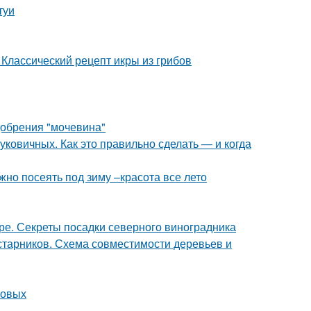
туи
 Классический рецепт икры из грибов
добрения "мочевина"
ковичных. Как это правильно сделать — и когда
жно посеять под зиму –красота все лето
ре. Секреты посадки северного виноградника
старников. Схема совместимости деревьев и
совых