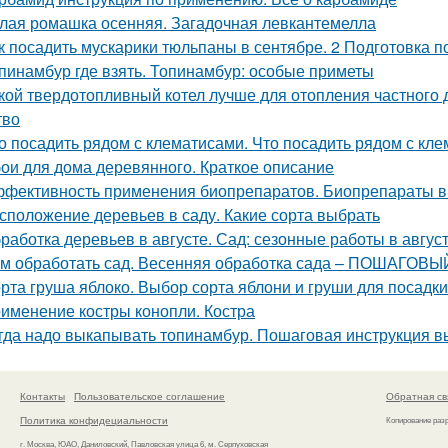
лая ромашка осенняя. Загадочная левкантемелла
к посадить мускарики тюльпаны в сентябре. 2 Подготовка 
пинамбур где взять. Топинамбур: особые приметы
кой твердотопливный котел лучше для отопления частного
тво
о посадить рядом с клематисами. Что посадить рядом с кл
ои для дома деревянного. Краткое описание
фективность применения биопрепаратов. Биопрепараты в
сположение деревьев в саду. Какие сорта выбрать
работка деревьев в августе. Сад: сезонные работы в авгус
м обработать сад. Весенняя обработка сада – ПОШАГОВЫЙ 
рта груша яблоко. Выбор сорта яблони и груши для посадки
именение костры конопли. Костра
гда надо выкапывать топинамбур. Пошаговая инструкция 
Контакты
Пользовательское соглашение
Обратная св
Политика конфидециальности
Копирование раз
г. Москва, ЮАО, Даниловский, Павловская улица 6, м. Серпуховская