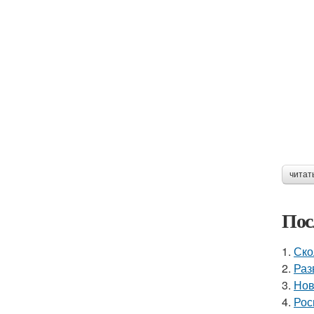
читат
Пос
1.
Ско
2.
Раз
3.
Нов
4.
Рос