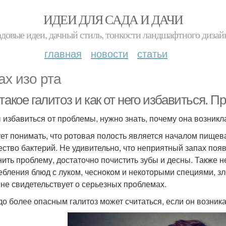
ИДЕИ ДЛЯ САДА И ДАЧИ
адовые идеи, дачный стиль, тонкости ландшафтного дизай
главная
новости
статьи
ах изо рта
такое галитоз и как от него избавиться. 
 избавиться от проблемы, нужно знать, почему она возникл
ет понимать, что ротовая полость является началом пищева
ество бактерий. Не удивительно, что неприятный запах появ
нить проблему, достаточно почистить зубы и десны. Также 
ебления блюд с луком, чесноком и некоторыми специями, зл
 не свидетельствует о серьезных проблемах.
до более опасным галитоз может считаться, если он возника