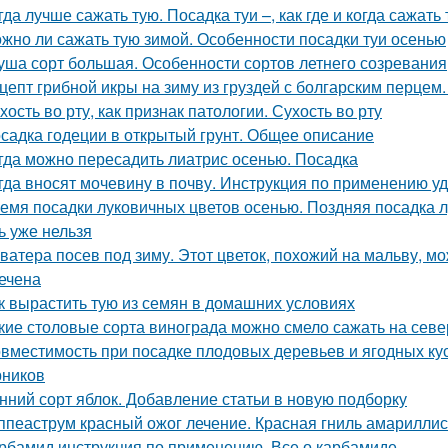
гда лучше сажать тую. Посадка туи –, как где и когда сажать 
жно ли сажать тую зимой. Особенности посадки туи осенью
уша сорт большая. Особенности сортов летнего созревания
цепт грибной икры на зиму из груздей с болгарским перцем.
хость во рту, как признак патологии. Сухость во рту
садка годеции в открытый грунт. Общее описание
гда можно пересадить лиатрис осенью. Посадка
гда вносят мочевину в почву. Инструкция по применению у
емя посадки луковичных цветов осенью. Поздняя посадка лу
ь уже нельзя
ватера посев под зиму. Этот цветок, похожий на мальву, мо
ечена
к вырастить тую из семян в домашних условиях
кие столовые сорта винограда можно смело сажать на севе
вместимость при посадке плодовых деревьев и ягодных ку
рников
нний сорт яблок. Добавление статьи в новую подборку
ппеаструм красный ожог лечение. Красная гниль амарилли
рбамид инструкция по применению. Все о карбамиде