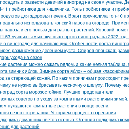
 посадить и развести девичий виноград на своем участке.
-11 пребиотиков для кишечника. Роль пробиотиков и пребио
продуктов для здоровья печени. Врач перечислила топ-10 п
 правильно использовать конский навоз на огороде. Примен
ы навоза и его польза для разных растений. Коровий помет
П-53 лучших самых вкусных сортов винограда на 2022 год.
е о винограде для начинающих. Особенности роста виногр
ирея размножение делением куста. Спирея японская: раз
дарь ухода на сезон
кие растения можно сажать рядом, а какие нельзя таблица.
рта зимних яблок. Зимние сорта яблок – общая классифика
од за стареющей кожей. По каким причинам происходит пр
чему не нужно выбрасывать чесночную шелуху. Почему нео
ноград сорта морозостойкие. Лучшие представители
важных советов по уходу за комнатными растениями зимой
чем нуждаются комнатные растения в конце осени.
шня сезон созревания. Ускоряем процесс созревания
дкормка домашних цветов осенью. Осенняя подкормка ко
ения для растений