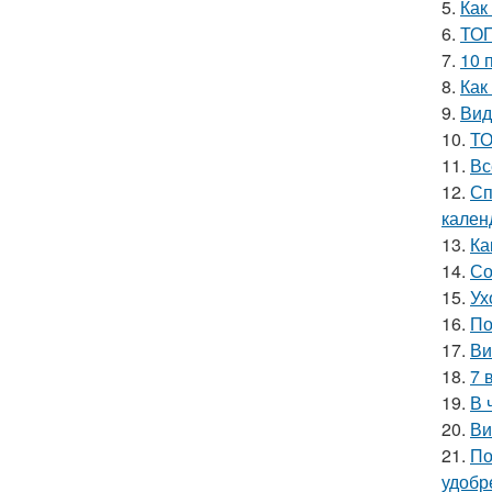
5.
Как
6.
ТОП
7.
10 
8.
Как
9.
Вид
10.
ТО
11.
Вс
12.
Сп
кален
13.
Ка
14.
Со
15.
Ух
16.
По
17.
Ви
18.
7 
19.
В 
20.
Ви
21.
По
удобр