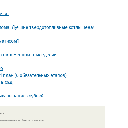
почвы
 дома. Лучшие твердотопливные котлы цена/
ематисом?
 современном земледелии
те
план (6 обязательных этапов)
 в сад
выкапывания клубней
язь
решено при указании обратной гиперссылки.