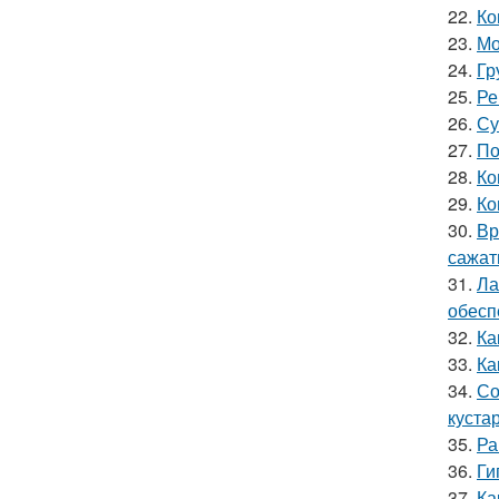
22.
Ко
23.
Мо
24.
Гр
25.
Ре
26.
Су
27.
По
28.
Ко
29.
Ко
30.
Вр
сажат
31.
Ла
обесп
32.
Ка
33.
Ка
34.
Со
куста
35.
Ра
36.
Ги
37.
Ка