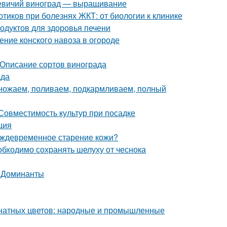
 Девичий виноград — выращивание
тиков при болезнях ЖКТ: от биологии к клинике
родуктов для здоровья печени
ение конского навоза в огороде
 Описание сортов винограда
ада
множаем, поливаем, подкармливаем, полный
 Совместимость культур при посадке
ция
еждевременное старение кожи?
бходимо сохранять шелуху от чеснока
. Доминанты
мнатных цветов: народные и промышленные