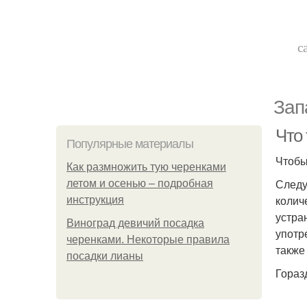
с
Зап
Что 
Популярные материалы
Чтобы
Как размножить тую черенками
Следу
летом и осенью – подробная
колич
инструкция
устра
Виноград девичий посадка
употр
черенками. Некоторые правила
также
посадки лианы
Гораз