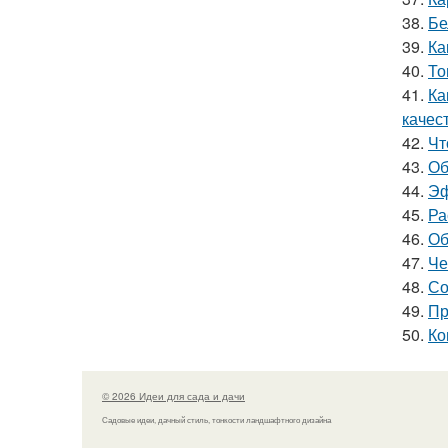
38.
Бе
39.
Ка
40.
То
41.
Ка
качес
42.
Чт
43.
Об
44.
Эф
45.
Ра
46.
Об
47.
Че
48.
Со
49.
Пр
50.
Ко
© 2026 Идеи для сада и дачи
Садовые идеи, дачный стиль, тонкости ландшафтного дизайна