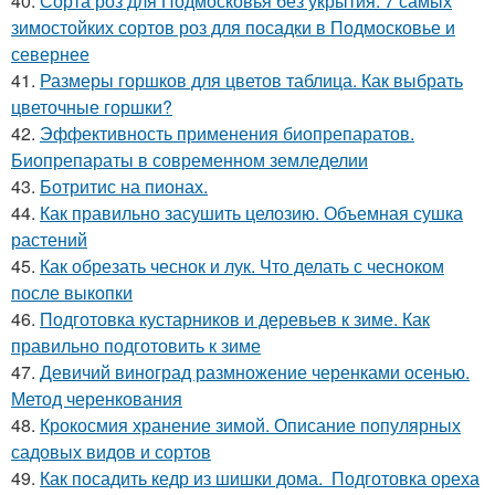
40.
Сорта роз для Подмосковья без укрытия. 7 самых
зимостойких сортов роз для посадки в Подмосковье и
севернее
41.
Размеры горшков для цветов таблица. Как выбрать
цветочные горшки?
42.
Эффективность применения биопрепаратов.
Биопрепараты в современном земледелии
43.
Ботритис на пионах.
44.
Как правильно засушить целозию. Объемная сушка
растений
45.
Как обрезать чеснок и лук. Что делать с чесноком
после выкопки
46.
Подготовка кустарников и деревьев к зиме. Как
правильно подготовить к зиме
47.
Девичий виноград размножение черенками осенью.
Метод черенкования
48.
Крокосмия хранение зимой. Описание популярных
садовых видов и сортов
49.
Как посадить кедр из шишки дома. Подготовка ореха