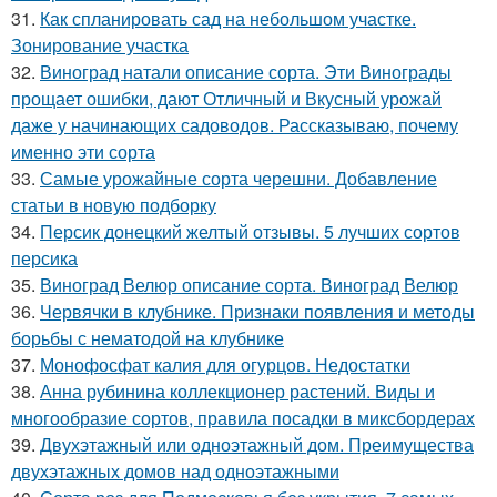
31.
Как спланировать сад на небольшом участке.
Зонирование участка
32.
Виноград натали описание сорта. Эти Винограды
прощает ошибки, дают Отличный и Вкусный урожай
даже у начинающих садоводов. Рассказываю, почему
именно эти сорта
33.
Самые урожайные сорта черешни. Добавление
статьи в новую подборку
34.
Персик донецкий желтый отзывы. 5 лучших сортов
персика
35.
Виноград Велюр описание сорта. Виноград Велюр
36.
Червячки в клубнике. Признаки появления и методы
борьбы с нематодой на клубнике
37.
Монофосфат калия для огурцов. Недостатки
38.
Анна рубинина коллекционер растений. Виды и
многообразие сортов, правила посадки в миксбордерах
39.
Двухэтажный или одноэтажный дом. Преимущества
двухэтажных домов над одноэтажными