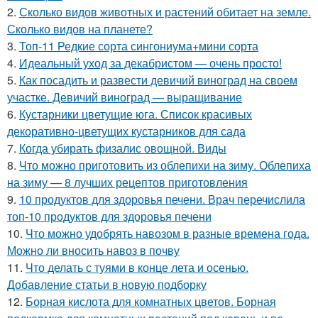
2.
Сколько видов животных и растений обитает на земле.
Сколько видов на планете?
3.
Топ-11 Редкие сорта сингониума+мини сорта
4.
Идеальный уход за декабристом — очень просто!
5.
Как посадить и развести девичий виноград на своем
участке. Девичий виноград — выращивание
6.
Кустарники цветущие юга. Список красивых
декоративно-цветущих кустарников для сада
7.
Когда убирать физалис овощной. Виды
8.
Что можно приготовить из облепихи на зиму. Облепиха
на зиму — 8 лучших рецептов приготовления
9.
10 продуктов для здоровья печени. Врач перечислила
топ-10 продуктов для здоровья печени
10.
Что можно удобрять навозом в разные времена года.
Можно ли вносить навоз в почву
11.
Что делать с туями в конце лета и осенью.
Добавление статьи в новую подборку
12.
Борная кислота для комнатных цветов. Борная