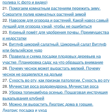
полива (с фото и видео)
21.
Помогаем комнатным растениям пережить зиму.
Сократите полив комнатных растений зимой
22.
Навозом для огорода и растений. Какой навоз самый
лучший для огорода узнай, чтобы не ошибиться
23.
Куриный помёт для удобрения почвы. Преимущества
и недостатки
24.
Витлуф цикорий салатный. Цикорный салат Витлуф
или бельгийское чудо
25.
Правила и схема посадки плодовых деревьев на
участке. Планировка сада: на что обращать внимание
26.
Почему чеснок может вырастать мелкий. Почему
чеснок не разделился на дольки
27.
Сухость во рту, как признак патологии. Сухость во рту
28.
Мучнистая роса рододендрона. Мучнистая роса
29.
Уборка топинамбура осенью. Пошаговая инструкция
выкапывания клубней
30.
Можно ли вырастить Лиатрис дома в горшке.
Лиатрис посадка и уход