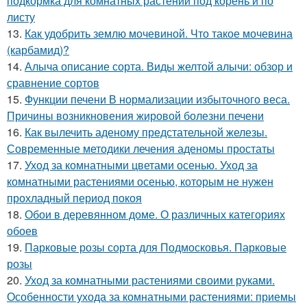
подкормка для комнатных растений под корень и по
листу
13.
Как удобрить землю мочевиной. Что такое мочевина
(карбамид)?
14.
Алыча описание сорта. Виды желтой алычи: обзор и
сравнение сортов
15.
Функции печени В нормализации избыточного веса.
Причины возникновения жировой болезни печени
16.
Как вылечить аденому предстательной железы.
Современные методики лечения аденомы простаты
17.
Уход за комнатными цветами осенью. Уход за
комнатными растениями осенью, которым не нужен
прохладный период покоя
18.
Обои в деревянном доме. О различных категориях
обоев
19.
Парковые розы сорта для Подмосковья. Парковые
розы
20.
Уход за комнатными растениями своими руками.
Особенности ухода за комнатными растениями: приемы