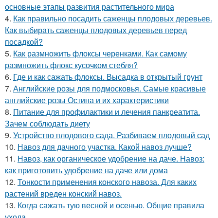
основные этапы развития растительного мира
4.
Как правильно посадить саженцы плодовых деревьев.
Как выбирать саженцы плодовых деревьев перед
посадкой?
5.
Как размножить флоксы черенками. Как самому
размножить флокс кусочком стебля?
6.
Где и как сажать флоксы. Высадка в открытый грунт
7.
Английские розы для подмосковья. Самые красивые
английские розы Остина и их характеристики
8.
Питание для профилактики и лечения панкреатита.
Зачем соблюдать диету
9.
Устройство плодового сада. Разбиваем плодовый сад
10.
Навоз для дачного участка. Какой навоз лучше?
11.
Навоз, как органическое удобрение на даче. Навоз:
как приготовить удобрение на даче или дома
12.
Тонкости применения конского навоза. Для каких
растений вреден конский навоз.
13.
Когда сажать тую весной и осенью. Общие правила
ухода