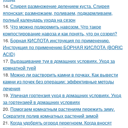
14.
Спирея размножение делением куста. Спирея
японская: размножаем, поливаем, подкармливаем,
полный календарь ухода на сезон
15.
Что можно подкормить навозом. Что такое
компостирование навоза и как понять, что он созрел?
16.
Борная КИСЛОТА инструкция по применению.
Инструкция по применению БОРНАЯ КИСЛОТА (BORIC
ACID)
17.
Выращивание туи в домашних условиях. Уход за
комнатной туей
18.
Можно ли растворить камни в почках. Как вывести
камни из почек без операции: эффективные методы
лечения
19.
Уличная гортензия уход в домашних условиях. Уход
за гортензией в домашних условиях
20.
Помогаем комнатным растениям пережить зиму.
Сократите полив комнатных растений зимой
21.
Когда удобрять огород перегноем. Когда вносят