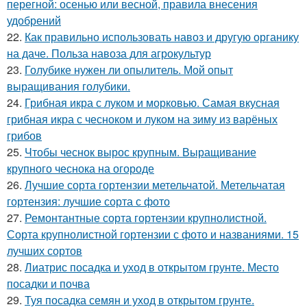
перегной: осенью или весной, правила внесения
удобрений
22.
Как правильно использовать навоз и другую органику
на даче. Польза навоза для агрокультур
23.
Голубике нужен ли опылитель. Мой опыт
выращивания голубики.
24.
Грибная икра с луком и морковью. Самая вкусная
грибная икра с чесноком и луком на зиму из варёных
грибов
25.
Чтобы чеснок вырос крупным. Выращивание
крупного чеснока на огороде
26.
Лучшие сорта гортензии метельчатой. Метельчатая
гортензия: лучшие сорта с фото
27.
Ремонтантные сорта гортензии крупнолистной.
Сорта крупнолистной гортензии с фото и названиями. 15
лучших сортов
28.
Лиатрис посадка и уход в открытом грунте. Место
посадки и почва
29.
Туя посадка семян и уход в открытом грунте.