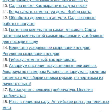
40.
Сад на песке. Как вырастить сад на песке
41.
Когда сажать семена туи дома. Выбор сорта
42.
Обработка деревьев в августе. Сад: сезонные
работы в августе
43.
Гортензия метельчатая самая красивая. Сорта
гортензии метельчатой самые красивые и устойчивые
для посадки в саду
44.
Вещество ускоряющее созревание плодов.
Регуляция созревания плодов
45.
Гибискус комнатный, как прививать.
46.
Аквариум растения искусственные или живые.
Аквариум по размерам Размеры аквариума с расчетом
стоимости для сборки своими руками, по чертежам из
личного опыта!
47.
Как засушить целозию гребенчатую. Целозия
гребенчатая
48.
Розы в тенистом саду. Английские розы для тенистых
мест