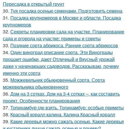
Пересадка в открытый грунт
30.
Туя посадка осенью семенами. Подготовить семена
31.
Посадка крупномеров в Москве и области. Посадка
крупномеров
32.
Секреты планировки сада на участке. Планирование
сада и огорода на участке: примеры и советы
33.
Поздние сорта абрикоса. Ранние сорта абрикосов
34.
Один виноград описание сорта. Эти Винограды
прощает ошибки, дают Отличный и Вкусный урожай
даже у начинающих садоводов. Рассказываю, почему
именно эти сорта
35.
Можжевельник обыкновенный сорта. Сорта
можевельника обыкновенного
36.
Дом на 3 сотках. Дом на 3-4 сотках –, как составить
проект. Особенности планирования
37.
Топинамбур где взять. Топинамбур: особые приметы
38.
Красный коралл калина. Калина Красный коралл
39.
Какие деревья можно сажать осенью. Какие деревья
и кустарники лучше сажать осенью и почему?