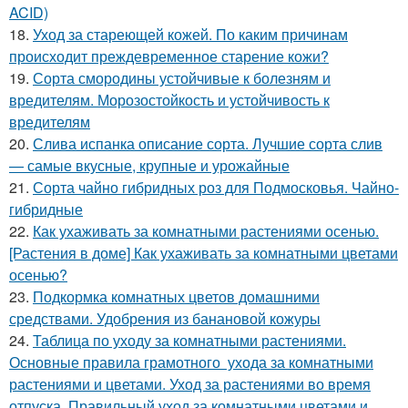
ACID)
18.
Уход за стареющей кожей. По каким причинам
происходит преждевременное старение кожи?
19.
Сорта смородины устойчивые к болезням и
вредителям. Морозостойкость и устойчивость к
вредителям
20.
Слива испанка описание сорта. Лучшие сорта слив
— самые вкусные, крупные и урожайные
21.
Сорта чайно гибридных роз для Подмосковья. Чайно-
гибридные
22.
Как ухаживать за комнатными растениями осенью.
[Растения в доме] Как ухаживать за комнатными цветами
осенью?
23.
Подкормка комнатных цветов домашними
средствами. Удобрения из банановой кожуры
24.
Таблица по уходу за комнатными растениями.
Основные правила грамотного ухода за комнатными
растениями и цветами. Уход за растениями во время
отпуска. Правильный уход за комнатными цветами и