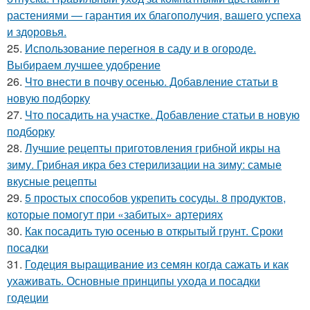
растениями — гарантия их благополучия, вашего успеха
и здоровья.
25.
Использование перегноя в саду и в огороде.
Выбираем лучшее удобрение
26.
Что внести в почву осенью. Добавление статьи в
новую подборку
27.
Что посадить на участке. Добавление статьи в новую
подборку
28.
Лучшие рецепты приготовления грибной икры на
зиму. Грибная икра без стерилизации на зиму: самые
вкусные рецепты
29.
5 простых способов укрепить сосуды. 8 продуктов,
которые помогут при «забитых» артериях
30.
Как посадить тую осенью в открытый грунт. Сроки
посадки
31.
Годеция выращивание из семян когда сажать и как
ухаживать. Основные принципы ухода и посадки
годеции