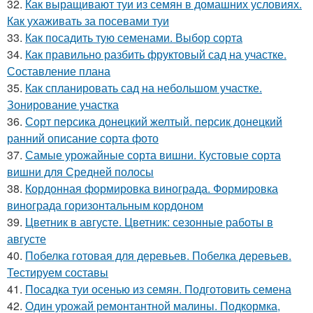
32.
Как выращивают туи из семян в домашних условиях.
Как ухаживать за посевами туи
33.
Как посадить тую семенами. Выбор сорта
34.
Как правильно разбить фруктовый сад на участке.
Составление плана
35.
Как спланировать сад на небольшом участке.
Зонирование участка
36.
Сорт персика донецкий желтый. персик донецкий
ранний описание сорта фото
37.
Самые урожайные сорта вишни. Кустовые сорта
вишни для Средней полосы
38.
Кордонная формировка винограда. Формировка
винограда горизонтальным кордоном
39.
Цветник в августе. Цветник: сезонные работы в
августе
40.
Побелка готовая для деревьев. Побелка деревьев.
Тестируем составы
41.
Посадка туи осенью из семян. Подготовить семена
42.
Один урожай ремонтантной малины. Подкормка,