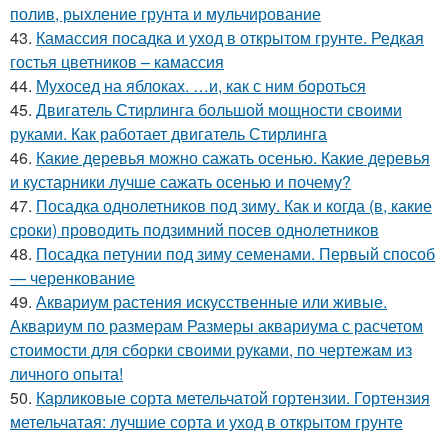
полив, рыхление грунта и мульчирование
43.
Камассия посадка и уход в открытом грунте. Редкая
гостья цветников – камассия
44.
Мухосед на яблоках. …и, как с ним бороться
45.
Двигатель Стирлинга большой мощности своими
руками. Как работает двигатель Стирлинга
46.
Какие деревья можно сажать осенью. Какие деревья
и кустарники лучше сажать осенью и почему?
47.
Посадка однолетников под зиму. Как и когда (в, какие
сроки) проводить подзимний посев однолетников
48.
Посадка петунии под зиму семенами. Первый способ
— черенкование
49.
Аквариум растения искусственные или живые.
Аквариум по размерам Размеры аквариума с расчетом
стоимости для сборки своими руками, по чертежам из
личного опыта!
50.
Карликовые сорта метельчатой гортензии. Гортензия
метельчатая: лучшие сорта и уход в открытом грунте