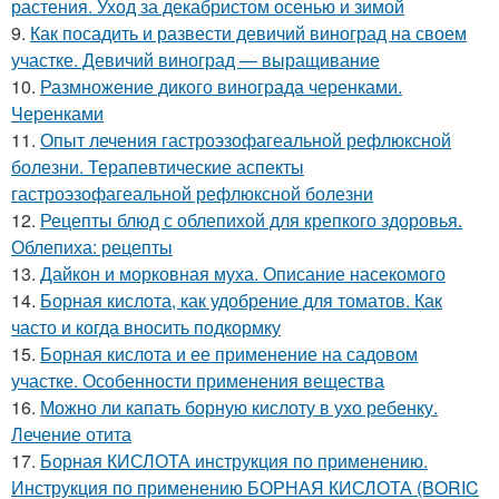
растения. Уход за декабристом осенью и зимой
9.
Как посадить и развести девичий виноград на своем
участке. Девичий виноград — выращивание
10.
Размножение дикого винограда черенками.
Черенками
11.
Опыт лечения гастроэзофагеальной рефлюксной
болезни. Терапевтические аспекты
гастроэзофагеальной рефлюксной болезни
12.
Рецепты блюд с облепихой для крепкого здоровья.
Облепиха: рецепты
13.
Дайкон и морковная муха. Описание насекомого
14.
Борная кислота, как удобрение для томатов. Как
часто и когда вносить подкормку
15.
Борная кислота и ее применение на садовом
участке. Особенности применения вещества
16.
Можно ли капать борную кислоту в ухо ребенку.
Лечение отита
17.
Борная КИСЛОТА инструкция по применению.
Инструкция по применению БОРНАЯ КИСЛОТА (BORIC