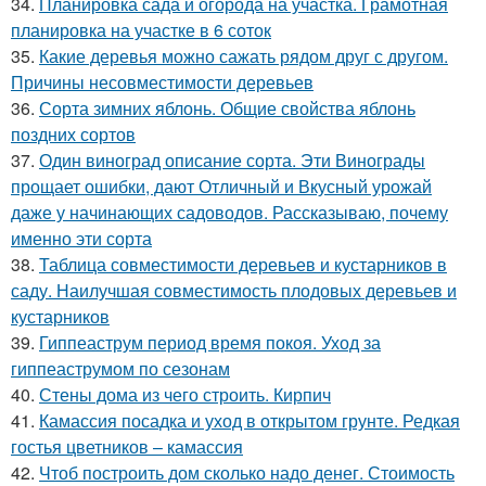
34.
Планировка сада и огорода на участка. Грамотная
планировка на участке в 6 соток
35.
Какие деревья можно сажать рядом друг с другом.
Причины несовместимости деревьев
36.
Сорта зимних яблонь. Общие свойства яблонь
поздних сортов
37.
Один виноград описание сорта. Эти Винограды
прощает ошибки, дают Отличный и Вкусный урожай
даже у начинающих садоводов. Рассказываю, почему
именно эти сорта
38.
Таблица совместимости деревьев и кустарников в
саду. Наилучшая совместимость плодовых деревьев и
кустарников
39.
Гиппеаструм период время покоя. Уход за
гиппеаструмом по сезонам
40.
Стены дома из чего строить. Кирпич
41.
Камассия посадка и уход в открытом грунте. Редкая
гостья цветников – камассия
42.
Чтоб построить дом сколько надо денег. Стоимость