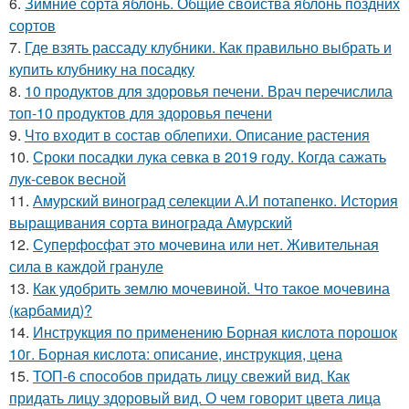
6.
Зимние сорта яблонь. Общие свойства яблонь поздних
сортов
7.
Где взять рассаду клубники. Как правильно выбрать и
купить клубнику на посадку
8.
10 продуктов для здоровья печени. Врач перечислила
топ-10 продуктов для здоровья печени
9.
Что входит в состав облепихи. Описание растения
10.
Сроки посадки лука севка в 2019 году. Когда сажать
лук-севок весной
11.
Амурский виноград селекции А.И потапенко. История
выращивания сорта винограда Амурский
12.
Суперфосфат это мочевина или нет. Живительная
сила в каждой грануле
13.
Как удобрить землю мочевиной. Что такое мочевина
(карбамид)?
14.
Инструкция по применению Борная кислота порошок
10г. Борная кислота: описание, инструкция, цена
15.
ТОП-6 способов придать лицу свежий вид. Как
придать лицу здоровый вид. О чем говорит цвета лица