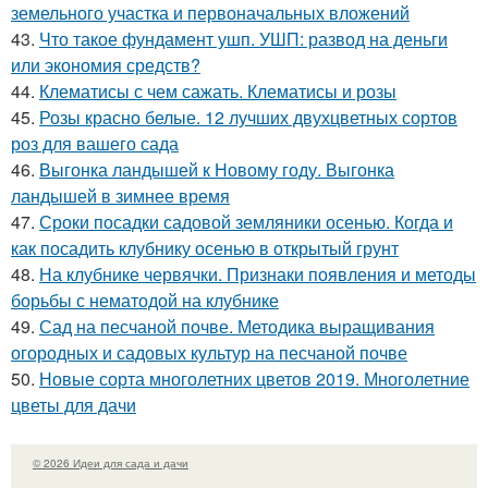
земельного участка и первоначальных вложений
43.
Что такое фундамент ушп. УШП: развод на деньги
или экономия средств?
44.
Клематисы с чем сажать. Клематисы и розы
45.
Розы красно белые. 12 лучших двухцветных сортов
роз для вашего сада
46.
Выгонка ландышей к Новому году. Выгонка
ландышей в зимнее время
47.
Сроки посадки садовой земляники осенью. Когда и
как посадить клубнику осенью в открытый грунт
48.
На клубнике червячки. Признаки появления и методы
борьбы с нематодой на клубнике
49.
Сад на песчаной почве. Методика выращивания
огородных и садовых культур на песчаной почве
50.
Новые сорта многолетних цветов 2019. Многолетние
цветы для дачи
© 2026 Идеи для сада и дачи