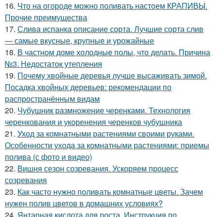
16.
Что на огороде можно поливать настоем КРАПИВЫ.
Прочие преимущества
17.
Слива испанка описание сорта. Лучшие сорта слив
— самые вкусные, крупные и урожайные
18.
В частном доме холодные полы, что делать. Причина
№3. Недостаток утепления
19.
Почему хвойные деревья лучше высаживать зимой.
Посадка хвойных деревьев: рекомендации по
распространённым видам
20.
Чубушник размножение черенками. Технология
черенкования и укоренения черенков чубушника
21.
Уход за комнатными растениями своими руками.
Особенности ухода за комнатными растениями: приемы
полива (с фото и видео)
22.
Вишня сезон созревания. Ускоряем процесс
созревания
23.
Как часто нужно поливать комнатные цветы. Зачем
нужен полив цветов в домашних условиях?
24.
Янтарная кислота для роста. Инструкция по