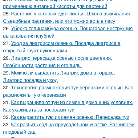
применению янтарной кислоты для растений
25.
Растения у которых едят листья. Школа выживания:
Съедобные растения, или что можно есть в лесу
26.
Уборка топинамбура осенью. Пошаговая инструкция
выкапывания клубней
27.
Уход за лиатрисом осенью. Посадка лиатриса в
открытый грунт луковицами
28.
Лиатрис пересадка осенью после цветения.
Особенности растения и его виды
29.
Можно ли вырастить Лиатрис дома в горшке.
Лиатрис посадка и уход
30.
Технология размножения туи черенками осенью. Как
размножить тую черенками
31.
Как выращивают туи из семян в домашних условиях.
Как ухаживать за посевами туи
32.
Как вырастить тую из семян осенью. Пересадка туи
33.
Как разбить сад на приусадебном участке. Разбиваем
плодовый сад