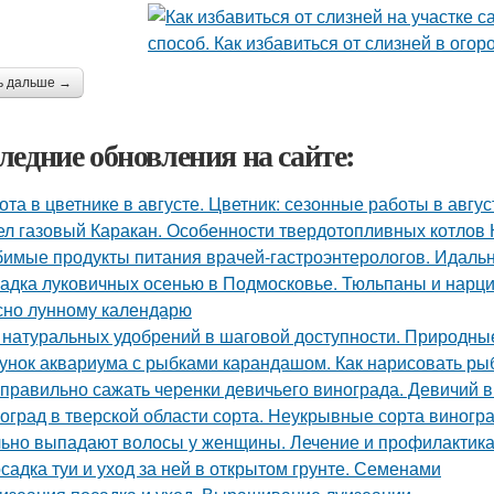
ь дальше →
ледние обновления на сайте:
ота в цветнике в августе. Цветник: сезонные работы в авгус
ел газовый Каракан. Особенности твердотопливных котлов 
имые продукты питания врачей-гастроэнтерологов. Идальн
адка луковичных осенью в Подмосковье. Тюльпаны и нарцис
сно лунному календарю
 натуральных удобрений в шаговой доступности. Природн
унок аквариума с рыбками карандашом. Как нарисовать рыб
 правильно сажать черенки девичьего винограда. Девичий в
оград в тверской области сорта. Неукрывные сорта виногр
ьно выпадают волосы у женщины. Лечение и профилактика
садка туи и уход за ней в открытом грунте. Семенами