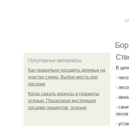
с
Бор
Ств
Популярные материалы
В цел
Как правильно посадить деревья на
- лес
участке схема. Выбор места для
посадки
- лес
Когда сажать крокусы и гиацинты
- ави
осенью. Пошаговая инструкция
- сан
посадки гиацинтов осенью
лесов
- уст