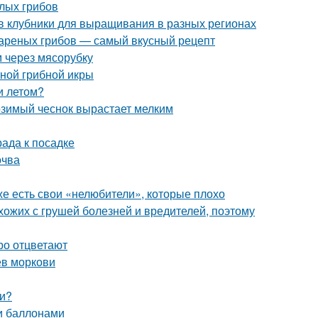
елых грибов
в клубники для выращивания в разных регионах
 вареных грибов — самый вкусный рецепт
м через мясорубку
тной грибной икры
и летом?
озимый чеснок вырастает мелким
рада к посадке
очва
же есть свои «нелюбители», которые плохо
схожих с грушей болезней и вредителей, поэтому
ро отцветают
ев моркови
ми?
и баллонами