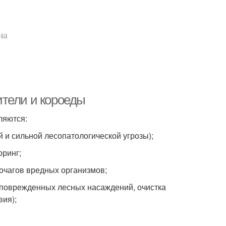
на
ители и короеды
ляются:
 и сильной лесопатологической угрозы);
оринг;
очагов вредных организмов;
 поврежденных лесных насаждений, очистка
вия);