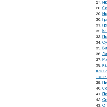
27.
Ик
28.
Со
29.
Ик
30.
Гр
31.
Гр
32.
Ка
33.
По
34.
Су
35.
Ви
36.
Ли
37.
Ро
38.
Ка
влияю
такое
39.
Пи
40.
Со
41.
По
42.
Се
43.
От