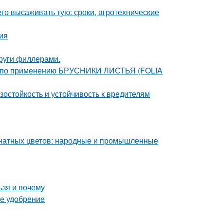
его высаживать тую: сроки, агротехнические
ия
круги филлерами.
я по применению БРУСНИКИ ЛИСТЬЯ (FOLIA
остойкость и устойчивость к вредителям
мнатных цветов: народные и промышленные
ьзя и почему
ее удобрение