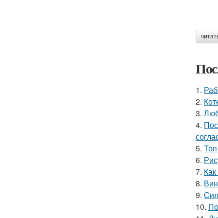
читат
Пос
1.
Раб
2.
Кот
3.
Люб
4.
Пос
согла
5.
Топ
6.
Рис
7.
Как
8.
Вин
9.
Сил
10.
По