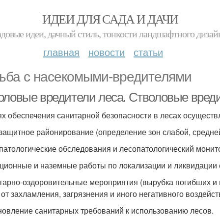
ИДЕИ ДЛЯ САДА И ДАЧИ
адовые идеи, дачный стиль, тонкости ландшафтного дизай
главная
новости
статьи
ьба с насекомыми-вредителями
оловые вредители леса. Стволовые вред
ях обеспечения санитарной безопасности в лесах осуществ
озащитное районирование (определение зон слабой, средней
опатологические обследования и лесопатологический монит
ационные и наземные работы по локализации и ликвидации 
итарно-оздоровительные мероприятия (вырубка погибших и
 от захламления, загрязнения и иного негативного воздейст
ановление санитарных требований к использованию лесов.