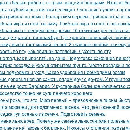
ра из белых грибов с острым перцем и овощами. Икра из б
рта клубники российской селекции. Описание лучших сорто
ра грибная на зиму с болгарским перцем. Грибная икра из
ибная икра из опят на зиму. Грибная икра из опят с чесноко
ибная икра с перцем болгарским. 10 отличных рецептов сы
к и где хранить топинамбур. Где хранить топинамбур зимой 
чему вырастает мелкий чеснок. 3 главные ошибки: почему 
хость во рту, как признак патологии. Сухость во рту
ноград, как вырастить на даче. Подготовка саженцев виног
атрис посадка и уход в открытом грунте. Место посадки и п
зы подкормка и уход. Какие удобрения необходимы розам
кие деревья нельзя сажать рядом друг с другом. У груши то
т на ее рост: Барбарис. У кустарника большое количество 
 соседство точно не сулит ничего хорошего.
оны рока, что это. Миф первый – древовидные пионы быст
рта моркови для подзимнего посева. Что даёт осенний пос
садка туи осенью из семян. Подготовить семена
мена льна вред. Почему же семена льна считали полезны
опление на газовых баллонах. Нюансы отопления газовым