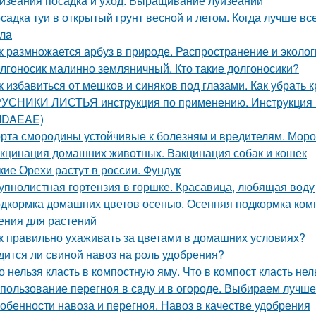
изеания посадка и уход. Выращивание луизеании
садка туи в открытый грунт весной и летом. Когда лучше вс
ла
к размножается арбуз в природе. Распространение и эколог
лгоносик малинно земляничный. Кто такие долгоносики?
к избавиться от мешков и синяков под глазами. Как убрать 
УСНИКИ ЛИСТЬЯ инструкция по применению. Инструкци
 IDAEAE)
рта смородины устойчивые к болезням и вредителям. Мороз
кцинация домашних животных. Вакцинация собак и кошек
кие Орехи растут в россии. Фундук
упнолистная гортензия в горшке. Красавица, любящая воду
дкормка домашних цветов осенью. Осенняя подкормка ко
ения для растений
к правильно ухаживать за цветами в домашних условиях?
дится ли свиной навоз на роль удобрения?
о нельзя класть в компостную яму. Что в компост класть нел
пользование перегноя в саду и в огороде. Выбираем лучш
обенности навоза и перегноя. Навоз в качестве удобрения