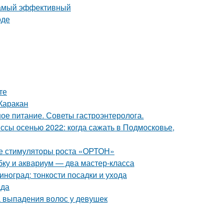
те
Каракан
ое питание. Советы гастроэнтеролога.
сы осенью 2022: когда сажать в Подмосковье,
ые стимуляторы роста «ОРТОН»
ку и аквариум — два мастер-класса
иноград: тонкости посадки и ухода
ада
 выпадения волос у девушек