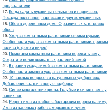
представители
17.
Когда садить луковицы тюльпанов и нарциссов.
Посадка тюльпанов, нарциссов и других луковичных
18.
Обои в деревянном доме. О различных категориях
обоев
19.
Уход за комнатными растениями своими руками.
Особенности ухода за комнатными растениями: приемы
полива (с фото и видео)
20.
Помогаем комнатным растениям пережить зиму.
Сократите полив комнатных растений зимой
21.
5 правил ухода зимой за комнатными растениями.
Особенности зимнего ухода за комнатными растениями
22.
10 важных вопросов о натуральных удобрениях.
Добавление статьи в новую подборку
23.
Синие многолетние цветы. Голубые и синие цветы у
наших ног
24.
Рецепт икра из грибов с болгарским перцем на зиму.
Икра из вареных грибов с морковью и луком