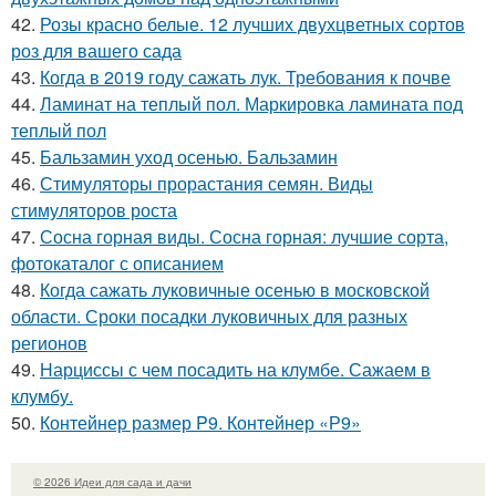
42.
Розы красно белые. 12 лучших двухцветных сортов
роз для вашего сада
43.
Когда в 2019 году сажать лук. Требования к почве
44.
Ламинат на теплый пол. Маркировка ламината под
теплый пол
45.
Бальзамин уход осенью. Бальзамин
46.
Стимуляторы прорастания семян. Виды
стимуляторов роста
47.
Сосна горная виды. Сосна горная: лучшие сорта,
фотокаталог с описанием
48.
Когда сажать луковичные осенью в московской
области. Сроки посадки луковичных для разных
регионов
49.
Нарциссы с чем посадить на клумбе. Сажаем в
клумбу.
50.
Контейнер размер P9. Контейнер «Р9»
© 2026 Идеи для сада и дачи