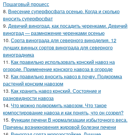
Пошаговый процесс
8.
Внесение суперфосфата осенью. Когда и сколько
вносить суперфосфат
9.
Девичий виноград, как посадить черенками. Девичий
виноград — размножение черенками осенью
10.
Сорта винограда для северного виноделия. 12
лучших винных сортов винограда для северного
виноградника
11.
Как правильно использовать конский навоз на
огороде. Применение конского навоза в огороде
12.
Как правильно вносить навоз в почву. Подкормка
растений конским навозом
13.
Как хранить навоз конский. Состояние и
разновидности навоза
14.
Что можно подкормить навозом. Что такое
компостирование навоза и как понять, что он созрел?
15.
Функции печени В нормализации избыточного веса.
Причины возникновения жировой болезни печени
16.
Виноград сорта морозостойкие. Лучшие