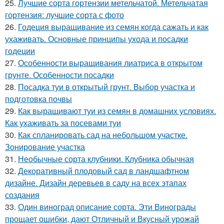
25.
Лучшие сорта гортензии метельчатой. Метельчатая
гортензия: лучшие сорта с фото
26.
Годеция выращивание из семян когда сажать и как
ухаживать. Основные принципы ухода и посадки
годеции
27.
Особенности выращивания лиатриса в открытом
грунте. Особенности посадки
28.
Посадка туи в открытый грунт. Выбор участка и
подготовка почвы
29.
Как выращивают туи из семян в домашних условиях.
Как ухаживать за посевами туи
30.
Как спланировать сад на небольшом участке.
Зонирование участка
31.
Необычные сорта клубники. Клубника обычная
32.
Декоративный плодовый сад в ландшафтном
дизайне. Дизайн деревьев в саду на всех этапах
создания
33.
Один виноград описание сорта. Эти Винограды
прощает ошибки, дают Отличный и Вкусный урожай