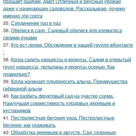
прощает ошибки, дают Отличный и Вкусный урожай
даже у начинающих садоводов. Рассказываю, почему
именно эти сорта
35.
Соединение паз в паз
36.
Обелиск в саду. Садовый обелиск для клематиса
своими руками
37.
Кто ест лилии. Обсуждение в нашей группе вКонтакте
:
38.
Когда садить нарциссы и крокусы. Садим в открытый
грунт нарциссы, тюльпаны и крокусы осенью. Как
правильно?
39.
Когда начинает плодоносить алыча. Преимущества
гибридной алычи
40.
Как разбить фруктовый сад на участке схема.
Наилучшая совместимость плодовых деревьев и
кустарников
41.
Пестролистная бегония уход. Пестролистные
бегонии: как ухаживать
42.
Обработка деревьев в августе. Сад: сезонные