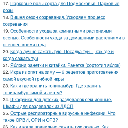
17.
Парковые розы сорта для Подмосковья. Парковые
розы
18.
Вишня сезон созревания. Ускоряем процесс
созревания
19.
Особенности ухода за комнатными растениями
осенью. Особенности ухода за домашними растениями в
осеннее время года
20.
Когда лучше сажать тую. Посадка туи –, как где и
когда сажать туи
21.
Яблони ранетки и китайки. Ранетка (сортотип яблок)
22.
Икра из опят на зиму — 6 рецептов приготовления
самой вкусной грибной икры
23.
Как и где хранить топинамбур. Где хранить
топинамбур зимой и летом?
24.
Шкафчики для детских раздевалок секционные.
Шкафы для раздевалок из ЛДСП
25.
Острые респираторные вирусные инфекции. Что
такое ОРВИ, ОРИ и ОРЗ?
26.
Как и когда правильно сажать тую осенью. Как