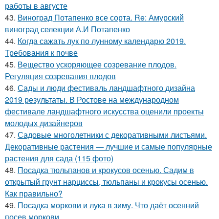
работы в августе
43.
Виноград Потапенко все сорта. Re: Амурский
виноград селекции А.И Потапенко
44.
Когда сажать лук по лунному календарю 2019.
Требования к почве
45.
Вещество ускоряющее созревание плодов.
Регуляция созревания плодов
46.
Сады и люди фестиваль ландшафтного дизайна
2019 результаты. В Ростове на международном
фестивале ландшафтного искусства оценили проекты
молодых дизайнеров
47.
Садовые многолетники с декоративными листьями.
Декоративные растения — лучшие и самые популярные
растения для сада (115 фото)
48.
Посадка тюльпанов и крокусов осенью. Садим в
открытый грунт нарциссы, тюльпаны и крокусы осенью.
Как правильно?
49.
Посадка моркови и лука в зиму. Что даёт осенний
посев моркови