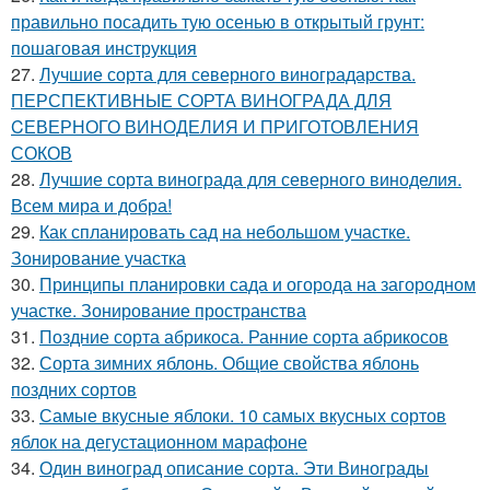
правильно посадить тую осенью в открытый грунт:
пошаговая инструкция
27.
Лучшие сорта для северного виноградарства.
ПЕРСПЕКТИВНЫЕ СОРТА ВИНОГРАДА ДЛЯ
CЕВЕРНОГО ВИНОДЕЛИЯ И ПРИГОТОВЛЕНИЯ
СОКОВ
28.
Лучшие сорта винограда для северного виноделия.
Всем мира и добра!
29.
Как спланировать сад на небольшом участке.
Зонирование участка
30.
Принципы планировки сада и огорода на загородном
участке. Зонирование пространства
31.
Поздние сорта абрикоса. Ранние сорта абрикосов
32.
Сорта зимних яблонь. Общие свойства яблонь
поздних сортов
33.
Самые вкусные яблоки. 10 самых вкусных сортов
яблок на дегустационном марафоне
34.
Один виноград описание сорта. Эти Винограды