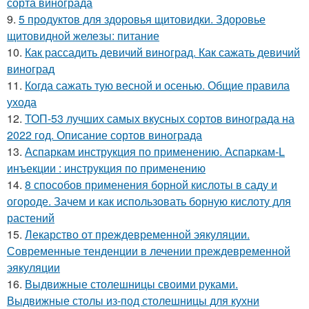
сорта винограда
9.
5 продуктов для здоровья щитовидки. Здоровье
щитовидной железы: питание
10.
Как рассадить девичий виноград. Как сажать девичий
виноград
11.
Когда сажать тую весной и осенью. Общие правила
ухода
12.
ТОП-53 лучших самых вкусных сортов винограда на
2022 год. Описание сортов винограда
13.
Аспаркам инструкция по применению. Аспаркам-L
инъекции : инструкция по применению
14.
8 способов применения борной кислоты в саду и
огороде. Зачем и как использовать борную кислоту для
растений
15.
Лекарство от преждевременной эякуляции.
Современные тенденции в лечении преждевременной
эякуляции
16.
Выдвижные столешницы своими руками.
Выдвижные столы из-под столешницы для кухни