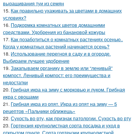
выращивания туи из семян
15.
Как правильно ухаживать за цветами в домашних
условиях?
16.
Подкормка комнатных цветов домашними
средствами. Удобрения из банановой кожуры
17.
Как позаботиться о комнатных растениях осенью..
Когда у комнатных растений начинается осень?
18.
Использование перегноя в саду и в огороде.
Выбираем лучшее удобрение
19.
Закапываем органику в землю или “ленивый”
компост. Ленивый компост: его преимущества и
недостатки
20.
Грибная икра на зиму с морковью и луком. Грибная
икра с овощами
21.
Грибная икра из опят. Икра из опят на зиму — 5
рецептов «Пальчики оближешь»
22.
Сухость во рту, как признак патологии. Сухость во рту
23.
Гортензия крупнолистная сорта посадка и уход в
открытом грунте. Сорта гортензии крупнолистной