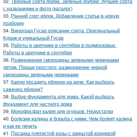
32.
Твердые сорта яблок. Зеленые яблоки: лучшие сорта
с названиями и фото (каталог)
33.
Ранний сорт яблок. Добавление статьи в новую
подборку
34.
Виноград Гусар описание сорта. Оригинальный
Кураж и уникальный Гусар
35.
Работы в цветнике в сентябре в подмосковье.
Работы в цветнике в сентябре
36.
Размножение смородины зелеными черенками
летом. Проще простого: размножение черной
смородины зелеными черенками
37.
Какую посадить яблоню на даче. Как выбрать
саженец яблони?
38.
Выбор фундамента для дома. Какой выбрать
фундамент для частного дома
39.
Монофосфат калия для огурцов. Недостатки
40.
Болезни калины и борьба с ними. Чем болеет калина
и как ее лечить
41.
Посадка плетистой розы с закрытой корневой