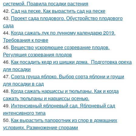
системой. Правила посадки растения
42.
Сад на песке. Как вырастить сад на песке
43.
Проект сада плодового. Обустройство плодового
сада
44.
Когда сажать лук по лунному календарю 2019.
Требования к почве
45.
Вещество ускоряющее созревание плодов.
Регуляция созревания плодов
46.
Как посадить кедр из шишки дома. Подготовка ореха
для посадки
47.
Сорта груша яблоко. Выбор сорта яблони и груши
для посадки в сад
48.
Когда сажать нарциссы и тюльпаны. Как и когда
сажать тюльпаны и нарциссы осенью.
49.
Интенсивный яблоневый сад. Яблоневый сад
интенсивного типа
50.
Как вырастить папоротник из спор в домашних
условиях. Размножение спорами