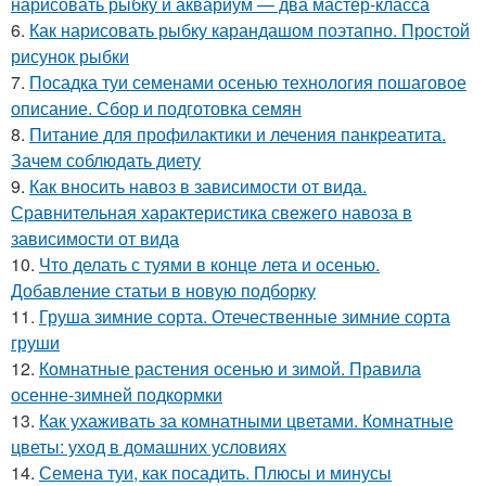
нарисовать рыбку и аквариум — два мастер-класса
6.
Как нарисовать рыбку карандашом поэтапно. Простой
рисунок рыбки
7.
Посадка туи семенами осенью технология пошаговое
описание. Сбор и подготовка семян
8.
Питание для профилактики и лечения панкреатита.
Зачем соблюдать диету
9.
Как вносить навоз в зависимости от вида.
Сравнительная характеристика свежего навоза в
зависимости от вида
10.
Что делать с туями в конце лета и осенью.
Добавление статьи в новую подборку
11.
Груша зимние сорта. Отечественные зимние сорта
груши
12.
Комнатные растения осенью и зимой. Правила
осенне-зимней подкормки
13.
Как ухаживать за комнатными цветами. Комнатные
цветы: уход в домашних условиях
14.
Семена туи, как посадить. Плюсы и минусы