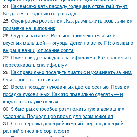
24.
Как высаживать рассаду годеции в открытый грунт.
Когда сеять годецию на рассаду
25.
Окулировка роз летняя. Как размножить розы: зимняя
прививка на шиповник
26.
Огурцы на ветке. Россыпь привлекательных и
вкусных малышей — огурцы Детки на ветке F1: отзывы о
выращивании, описание сорта
27.
Нужен ли дренаж для спатифиллума. Как правильно
пересаживать спатифиллум
28.
Как правильно посадить лиатрис и ухаживать за ним.
Описание - как выглядит
29.
Время посадки луковичных цветов осенью. Поздняя
посадка луковичных. Как это правильно сделать — и
когда сажать уже нельзя
30.
5 быстрых способов размножить тую в домашних
условиях. Подходящее время для размножения
31.
Сорт персика донецкий желтый. персик донецкий
ранний описание сорта фото