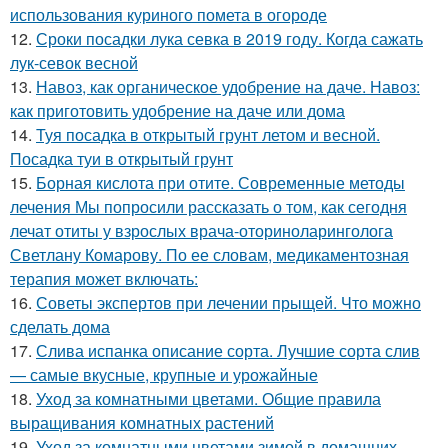
использования куриного помета в огороде
12.
Сроки посадки лука севка в 2019 году. Когда сажать
лук-севок весной
13.
Навоз, как органическое удобрение на даче. Навоз:
как приготовить удобрение на даче или дома
14.
Туя посадка в открытый грунт летом и весной.
Посадка туи в открытый грунт
15.
Борная кислота при отите. Современные методы
лечения Мы попросили рассказать о том, как сегодня
лечат отиты у взрослых врача-оториноларинголога
Светлану Комарову. По ее словам, медикаментозная
терапия может включать:
16.
Советы экспертов при лечении прыщей. Что можно
сделать дома
17.
Слива испанка описание сорта. Лучшие сорта слив
— самые вкусные, крупные и урожайные
18.
Уход за комнатными цветами. Общие правила
выращивания комнатных растений
19.
Уход за комнатными цветами зимой в домашних