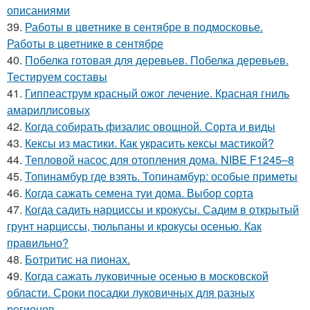
описаниями
39.
Работы в цветнике в сентябре в подмосковье.
Работы в цветнике в сентябре
40.
Побелка готовая для деревьев. Побелка деревьев.
Тестируем составы
41.
Гиппеаструм красный ожог лечение. Красная гниль
амариллисовых
42.
Когда собирать физалис овощной. Сорта и виды
43.
Кексы из мастики. Как украсить кексы мастикой?
44.
Тепловой насос для отопления дома. NIBE F1245–8
45.
Топинамбур где взять. Топинамбур: особые приметы
46.
Когда сажать семена туи дома. Выбор сорта
47.
Когда садить нарциссы и крокусы. Садим в открытый
грунт нарциссы, тюльпаны и крокусы осенью. Как
правильно?
48.
Ботритис на пионах.
49.
Когда сажать луковичные осенью в московской
области. Сроки посадки луковичных для разных
регионов