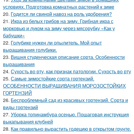
условиях. Подготовка комнатных растений к зиме
20.
Годится ли свиной навоз на роль удобрения?
21.
Икра из белых грибов на зиму. Грибная икра с
морковью и луком на зиму через мясорубку «Как у
бабушки»
22.
Голубике нужен ли опылитель. Мой опыт
выращивания голубики.
23.
Вишня студенческая описание сорта. Особенности
выращивания
24.
Сухость во рту, как признак патологии. Сухость во рту
25.
Самые зимостойкие сорта гортензий.
ОСОБЕННОСТИ ВЫРАЩИВАНИЯ МОРОЗОСТОЙКИХ
ГОРТЕНЗИЙ
26.
Беспроблемный сад из красивых гортензий. Сорта и
виды гортензий
27.
Уборка топинамбура осенью. Пошаговая инструкция
выкапывания клубней
28.
Как правильно вырастить годецию в открытом грунте.