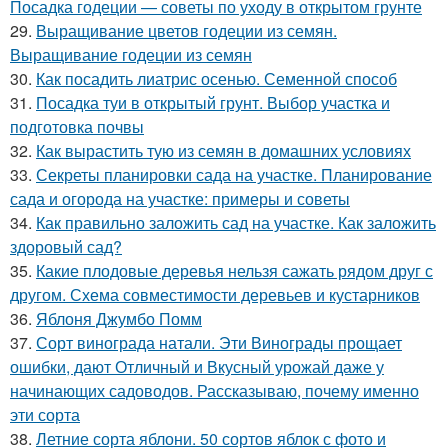
Посадка годеции — советы по уходу в открытом грунте
29.
Выращивание цветов годеции из семян.
Выращивание годеции из семян
30.
Как посадить лиатрис осенью. Семенной способ
31.
Посадка туи в открытый грунт. Выбор участка и
подготовка почвы
32.
Как вырастить тую из семян в домашних условиях
33.
Секреты планировки сада на участке. Планирование
сада и огорода на участке: примеры и советы
34.
Как правильно заложить сад на участке. Как заложить
здоровый сад?
35.
Какие плодовые деревья нельзя сажать рядом друг с
другом. Схема совместимости деревьев и кустарников
36.
Яблоня Джумбо Помм
37.
Сорт винограда натали. Эти Винограды прощает
ошибки, дают Отличный и Вкусный урожай даже у
начинающих садоводов. Рассказываю, почему именно
эти сорта
38.
Летние сорта яблони. 50 сортов яблок с фото и