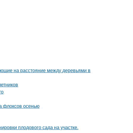
яющие на расстояние между деревьями в
летников
то
а флоксов осенью
ировки плодового сада на участке.