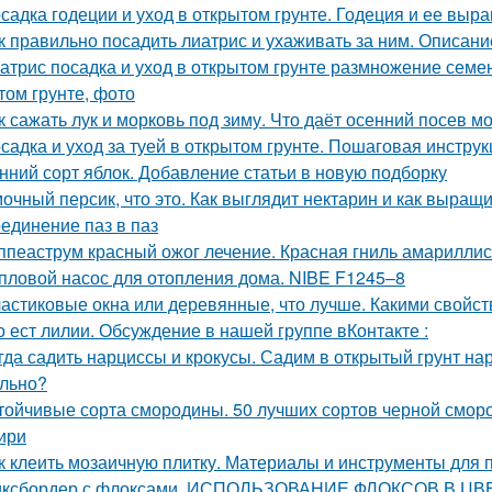
садка годеции и уход в открытом грунте. Годеция и ее вы
к правильно посадить лиатрис и ухаживать за ним. Описание
атрис посадка и уход в открытом грунте размножение семен
том грунте, фото
к сажать лук и морковь под зиму. Что даёт осенний посев м
садка и уход за туей в открытом грунте. Пошаговая инструк
нний сорт яблок. Добавление статьи в новую подборку
очный персик, что это. Как выглядит нектарин и как выращ
единение паз в паз
ппеаструм красный ожог лечение. Красная гниль амарилли
пловой насос для отопления дома. NIBE F1245–8
астиковые окна или деревянные, что лучше. Какими свойс
о ест лилии. Обсуждение в нашей группе вКонтакте :
гда садить нарциссы и крокусы. Садим в открытый грунт на
льно?
тойчивые сорта смородины. 50 лучших сортов черной смор
ири
к клеить мозаичную плитку. Материалы и инструменты для 
ксбордер с флоксами. ИСПОЛЬЗОВАНИЕ ФЛОКСОВ В 