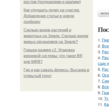
ростом (полукарлики и карлики)
Как улучшить почву на участке.
читат
Добавление статьи в новую
подборку
Пос
Сколько видов растений и
животных на Земле. Сколько видов
1.
Пер
живых организмов на Земле?
2.
Все
Горшок размер с2. Упаковка
3.
Рас
корневой системы: что такое BR
4.
Рас
или WRB?
саду 
5.
Рас
Где и как сажать флоксы. Высадка в
6.
Осо
открытый грунт
7.
Син
8.
Всё
9.
Гра
10.
Ту
11.
Ка