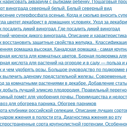
к нарисовать аквариум с рыбками ребенку. Пошаговый про
рт винограда северный белый. Белый северный вид
есение суперфосфата осенью. Когда и сколько вносить су
гда цветет декабрист в домашних условиях. Уход за декаб
к посадить дикий виноград. Где посадить дикий виноград
тний черенок дикого винограда. Описание и характеристика
к восстановить защитные свойства желудка.. Классификация
енняя ромашка высокая. Канадская ромашка - самая круп
рная кислота для комнатных цветов. Борная подкормка для
рная кислота для растений на огороде и в саду — польза и
к и чем удобрять розы. Большое руководство по подкормке 
к вылечить аденому предстательной железы. Современные
од за комнатными растениями в декабре. Добавление стать
к добыть лучший эликсир плодородия. Правильный перегно
риный помёт для удобрения почвы. Преимущества и недост
воз для обогрева парника. Обогрев парников
рта клубники российской селекции. Описание лучших сорто
ндром жжения в полости рта. Диагностика жжения во рту
спространенные сорта крупнолистной гортензии. Особеннос