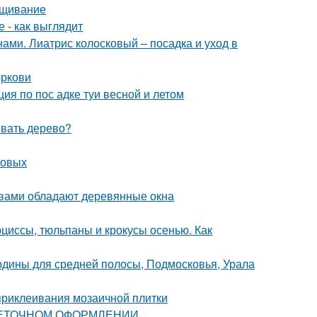
ращивание
 - как выглядит
ами. Лиатрис колосковый – посадка и уход в
оркови
ция по пос адке туи весной и летом
ивать дерево?
совых
твами обладают деревянные окна
рциссы, тюльпаны и крокусы осенью. Как
одины для средней полосы, Подмосковья, Урала
приклеивания мозаичной плитки
ЦВЕТОЧНОМ ОФОРМЛЕНИИ