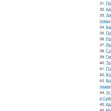
31.
По
32.
Ка
33.
Ли
откры
34.
Ка
35.
По
36.
Ра
37.
Ям
38.
Со
39.
Ги
40.
Те
41.
Пл
42.
Кт
43.
Ко
прави
44.
Ус
и Сиб
45.
Ка
46.
Ми