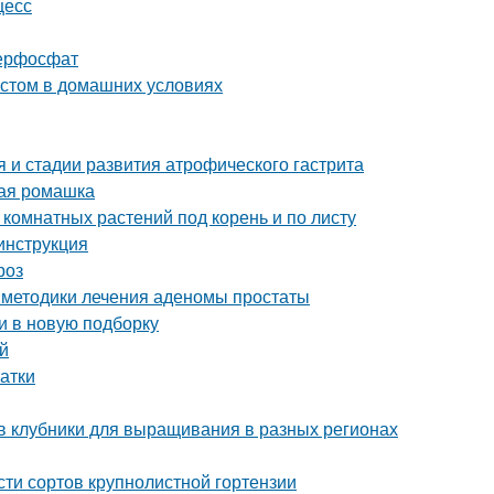
цесс
перфосфат
ристом в домашних условиях
 и стадии развития атрофического гастрита
ная ромашка
 комнатных растений под корень и по листу
 инструкция
роз
 методики лечения аденомы простаты
и в новую подборку
й
атки
в клубники для выращивания в разных регионах
ти сортов крупнолистной гортензии