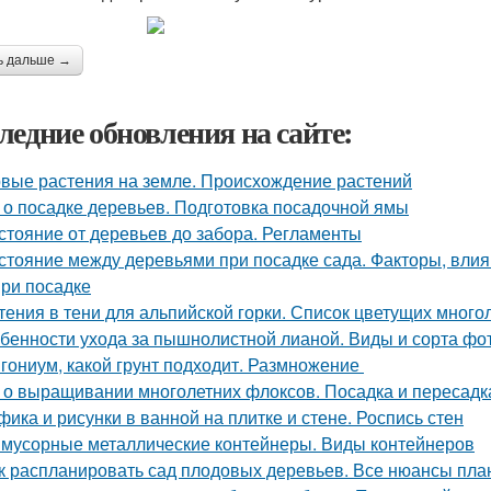
ь дальше →
ледние обновления на сайте:
вые растения на земле. Происхождение растений
 о посадке деревьев. Подготовка посадочной ямы
стояние от деревьев до забора. Регламенты
стояние между деревьями при посадке сада. Факторы, вли
при посадке
тения в тени для альпийской горки. Список цветущих много
бенности ухода за пышнолистной лианой. Виды и сорта фо
гониум, какой грунт подходит. Размножение
 о выращивании многолетних флоксов. Посадка и пересадк
фика и рисунки в ванной на плитке и стене. Роспись стен
 мусорные металлические контейнеры. Виды контейнеров
к распланировать сад плодовых деревьев. Все нюансы план