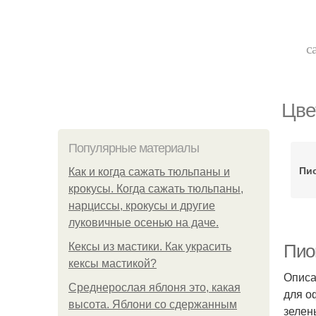
с
Цве
Популярные материалы
Пи
Как и когда сажать тюльпаны и
крокусы. Когда сажать тюльпаны,
нарциссы, крокусы и другие
луковичные осенью на даче.
Кексы из мастики. Как украсить
Пио
кексы мастикой?
Описа
Среднерослая яблоня это, какая
для о
высота. Яблони со сдержанным
зелен