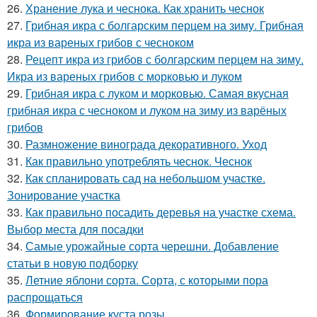
26.
Хранение лука и чеснока. Как хранить чеснок
27.
Грибная икра с болгарским перцем на зиму. Грибная
икра из вареных грибов с чесноком
28.
Рецепт икра из грибов с болгарским перцем на зиму.
Икра из вареных грибов с морковью и луком
29.
Грибная икра с луком и морковью. Самая вкусная
грибная икра с чесноком и луком на зиму из варёных
грибов
30.
Размножение винограда декоративного. Уход
31.
Как правильно употреблять чеснок. Чеснок
32.
Как спланировать сад на небольшом участке.
Зонирование участка
33.
Как правильно посадить деревья на участке схема.
Выбор места для посадки
34.
Самые урожайные сорта черешни. Добавление
статьи в новую подборку
35.
Летние яблони сорта. Сорта, с которыми пора
распрощаться
36.
Формирование куста розы