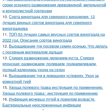
сроки осеннего размножения древовидной, метельчатой
и крупнолистной гортензии
10.
Сорта винограда для северного виноделия. 12
лучших винных сортов винограда для северного
виноградника
11.
ТОП-53 лучших самых вкусных сортов винограда на
2022 год. Описание сортов винограда
12.
Выращивание туи посевом семян осенью. Что делать
с посевным материалом дальше
13.
Спирея размножение делением куста. Спирея
японская: размножаем, поливаем, подкармливаем,
полный календарь ухода на сезон
14.
Выращивание туи в домашних условиях. Уход за
комнатной туей
15.
Хвоща полевого трава инструкция по применению.
Хвоща полевого трава : инструкция по применению
16.
Инфекция мочевых путей в пожилом возрасте.
Бактериальные неосложненные инфекции