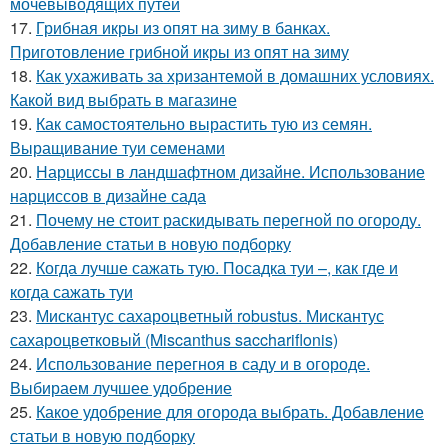
мочевыводящих путей
17.
Грибная икры из опят на зиму в банках.
Приготовление грибной икры из опят на зиму
18.
Как ухаживать за хризантемой в домашних условиях.
Какой вид выбрать в магазине
19.
Как самостоятельно вырастить тую из семян.
Выращивание туи семенами
20.
Нарциссы в ландшафтном дизайне. Использование
нарциссов в дизайне сада
21.
Почему не стоит раскидывать перегной по огороду.
Добавление статьи в новую подборку
22.
Когда лучше сажать тую. Посадка туи –, как где и
когда сажать туи
23.
Мискантус сахароцветный robustus. Мискантус
сахароцветковый (Miscanthus sacchariflonis)
24.
Использование перегноя в саду и в огороде.
Выбираем лучшее удобрение
25.
Какое удобрение для огорода выбрать. Добавление
статьи в новую подборку