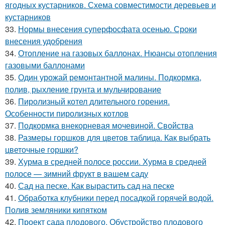
ягодных кустарников. Схема совместимости деревьев и
кустарников
33.
Нормы внесения суперфосфата осенью. Сроки
внесения удобрения
34.
Отопление на газовых баллонах. Нюансы отопления
газовыми баллонами
35.
Один урожай ремонтантной малины. Подкормка,
полив, рыхление грунта и мульчирование
36.
Пиролизный котел длительного горения.
Особенности пиролизных котлов
37.
Подкормка внекорневая мочевиной. Свойства
38.
Размеры горшков для цветов таблица. Как выбрать
цветочные горшки?
39.
Хурма в средней полосе россии. Хурма в средней
полосе — зимний фрукт в вашем саду
40.
Сад на песке. Как вырастить сад на песке
41.
Обработка клубники перед посадкой горячей водой.
Полив земляники кипятком
42.
Проект сада плодового. Обустройство плодового