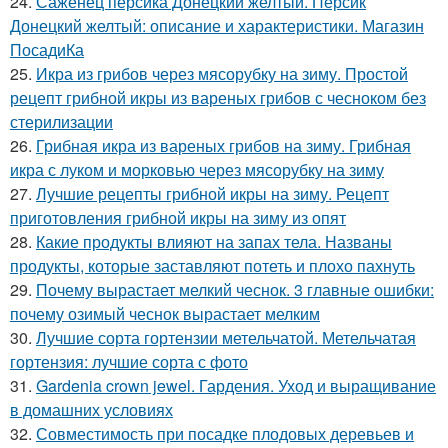
24.
Саженец персика Донецкий желтый. Персик
Донецкий желтый: описание и характеристики. Магазин
ПосадиКа
25.
Икра из грибов через мясорубку на зиму. Простой
рецепт грибной икры из вареных грибов с чесноком без
стерилизации
26.
Грибная икра из вареных грибов на зиму. Грибная
икра с луком и морковью через мясорубку на зиму
27.
Лучшие рецепты грибной икры на зиму. Рецепт
приготовления грибной икры на зиму из опят
28.
Какие продукты влияют на запах тела. Названы
продукты, которые заставляют потеть и плохо пахнуть
29.
Почему вырастает мелкий чеснок. 3 главные ошибки:
почему озимый чеснок вырастает мелким
30.
Лучшие сорта гортензии метельчатой. Метельчатая
гортензия: лучшие сорта с фото
31.
Gardenia crown jewel. Гардения. Уход и выращивание
в домашних условиях
32.
Совместимость при посадке плодовых деревьев и