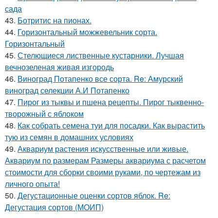
сада
43.
Ботритис на пионах.
44.
Горизонтальный можжевельник сорта.
Горизонтальный
45.
Стелющиеся лиственные кустарники. Лучшая
вечнозеленая живая изгородь
46.
Виноград Потапенко все сорта. Re: Амурский
виноград селекции А.И Потапенко
47.
Пирог из тыквы и пшена рецепты. Пирог тыквенно-
творожный с яблоком
48.
Как собрать семена туи для посадки. Как вырастить
тую из семян в домашних условиях
49.
Аквариум растения искусственные или живые.
Аквариум по размерам Размеры аквариума с расчетом
стоимости для сборки своими руками, по чертежам из
личного опыта!
50.
Дегустационные оценки сортов яблок. Re:
Дегустация сортов (МОИП)