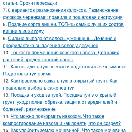
статьи. Сроки пересадки
7.
6 вариантов размножения флоксов. Размножение
флоксов черенками: правила и пошаговая инструкция
8.
Поздние сорта вишни. ТОП-45 самых лучших сортов
вишни в 2022 году
9.
Сильно выпадают волосы у женщины. Лечение и
профилактика выпадения волос у девушек
10.
Тонкости применения конского навоза. Для каких
растений вреден конский навоз.
11.
Как посадить тую осенью и подготовить её к зимовке.
Подготовка туи к зиме
12.
Как правильно сажать тую в открытый грунт. Как
правильно выбрать саженец туи
13.
Посадка и уход за туей. Посадка туи в открытый
грунт, уход: полив, обрезка, защита от вредителей и
болезней, размножение
14.
Что можно подкормить навозом. Что такое
компостирование навоза и как понять, что он созрел?
15.
Как удобрить землю мочевиной. Что такое мочевина