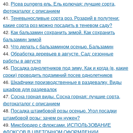
40.
Picea pungens ель. Ель колючая: лучшие сорта,
фотокаталог с описанием
41.
Теневыносливые сорта роз. Розарий в полутени:
какие сорта роз можно посадить в теневом саду?
42.
Как бальзамин сохранить зимой. Как сохранить
бальзамин зимой
43.
Что делать с бальзамином осенью. Бальзамин
44.
Обработка деревьев в августе. Сад: сезонные
работы в августе
45.
Посадка однолетников под зиму. Как и когда (в, какие
сроки) проводить подзимний посев однолетников
46.
Шкафчики производственные в раздевалку. Виды
шкафов для раздевалок
47.
Сосна горная виды. Сосна горная: лучшие сорта,
фотокаталог с описанием
48.
Посадка штамбовой розы осенью. Угол посадки
штамбовой розы: зачем он нужен?
49.
Миксбордер с флоксами. ИСПОЛЬЗОВАНИЕ
ФЛОКСОВ В ЦВЕТОЧНОМ ОФОРМЛЕНИИ