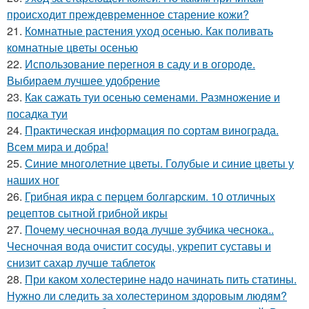
происходит преждевременное старение кожи?
21.
Комнатные растения уход осенью. Как поливать
комнатные цветы осенью
22.
Использование перегноя в саду и в огороде.
Выбираем лучшее удобрение
23.
Как сажать туи осенью семенами. Размножение и
посадка туи
24.
Практическая информация по сортам винограда.
Всем мира и добра!
25.
Синие многолетние цветы. Голубые и синие цветы у
наших ног
26.
Грибная икра с перцем болгарским. 10 отличных
рецептов сытной грибной икры
27.
Почему чесночная вода лучше зубчика чеснока..
Чесночная вода очистит сосуды, укрепит суставы и
снизит сахар лучше таблеток
28.
При каком холестерине надо начинать пить статины.
Нужно ли следить за холестерином здоровым людям?