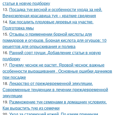
статьи в новую подборку
13.
Посадка туи весной и особенности ухода за ней.
Вечнозеленая красавица туя – краткие сведения
14.
Как посадить плодовые деревья на участке.
Подготовка ямы
15.
Отзывы о применении борной кислоты для
помидоров и огурцов. Борная кислота для огурцов: 10
рецептов для опрыскивания и полива
16.
Ранний сорт груши. Добавление статьи в новую
подборку
17.
Почему чеснок не растет. Яровой чеснок: важные
особенности выращивания . Основные ошибки дачников
при посадке
18.
Лекарство от преждевременной эякуляции.
Современные тенденции в лечении преждевременной
эякуляции
19.
Размножение туи семенами в домашних условиях.
Как вырастить тую из семечки
20.
Уход за стареющей кожей. По каким причинам