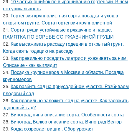
29.
10 частых ошибок по выращиванию гортензий. В чем
его уникальность
30.
Гортензия крупнолистная сорта посадка и уход в
открытом грунте. Сорта гортензии крупнолистной
31.
Сорта груши устойчивые к ржавчине и парше.
ПАМЯТКА ПО БОРЬБЕ СО РЖАВЧИНОЙ ГРУШИ
32.
Как высаживать рассаду годеции в открытый грунт.
Когда сеять годецию на рассаду
33.
Как правильно посадить лиатрис и ухаживать за ним.
Описание - как выглядит
34.
Посадка крупномеров в Москве и области. Посадка
крупномеров
35.
Как разбить сад на приусадебном участке. Разбиваем
плодовый сад
36.
Как правильно заложить сад на участке. Как заложить
здоровый сад?
37.
Виноград нина описание сорта. Особенности сорта
38.
Виноград Велюр описание сорта. Виноград Велюр
39.
Когда созревает вишня. Сбор урожая