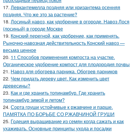
прохладный период покоя
17.
Левкантемелла поздняя или хризантема осенняя
поздняя. Что же это за растение?
18.
Лосиный навоз, как удобрение в огороде. Навоз Лося
(лосиный) в городе Москве
19.
Конский перегной, как удобрение, как применять.
Рыночно-навозная действительность Конский навоз —
весьма ценное
20.
11 Способов применения компоста на участке.
Органическое удобрение компост для плодородия почвы
21.
Навоз для обогрева парника. Обогрев парников
22.
Чем придать дереву цвет. Как изменить цвет
древесины?
23.
Как и где хранить топинамбур. Где хранить
топинамбур зимой и летом?
24.
Сорта груши устойчивые к ржавчине и парше.
ПАМЯТКА ПО БОРЬБЕ СО РЖАВЧИНОЙ ГРУШИ
25.
Годеция выращивание из семян когда сажать и как
ухаживать. Основные принципы ухода и посадки