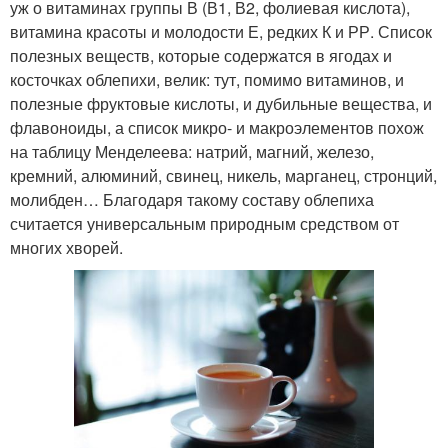
уж о витаминах группы В (В1, В2, фолиевая кислота),
витамина красоты и молодости Е, редких К и РР. Список
полезных веществ, которые содержатся в ягодах и
косточках облепихи, велик: тут, помимо витаминов, и
полезные фруктовые кислоты, и дубильные вещества, и
флавоноиды, а список микро- и макроэлементов похож
на таблицу Менделеева: натрий, магний, железо,
кремний, алюминий, свинец, никель, марганец, стронций,
молибден… Благодаря такому составу облепиха
считается универсальным природным средством от
многих хворей.