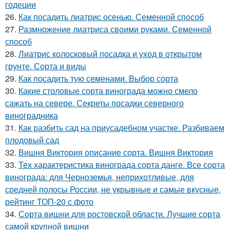
годеции
26.
Как посадить лиатрис осенью. Семенной способ
27.
Размножение лиатриса своими руками. Семенной
способ
28.
Лиатрис колосковый посадка и уход в открытом
грунте. Сорта и виды
29.
Как посадить тую семенами. Выбор сорта
30.
Какие столовые сорта винограда можно смело
сажать на севере. Секреты посадки северного
виноградника
31.
Как разбить сад на приусадебном участке. Разбиваем
плодовый сад
32.
Вишня Виктория описание сорта. Вишня Виктория
33.
Тех характеристика винограда сорта данге. Все сорта
винограда: для Черноземья, неприхотливые, для
средней полосы России, не укрывные и самые вкусные,
рейтинг ТОП-20 с фото
34.
Сорта вишни для ростовской области. Лучшие сорта
самой крупной вишни