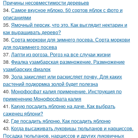
Причины несовместимости деревьев
34.
Самое вкусное яблоко. 50 сортов яблок с фото и
описаниями
35.
Ямочный персик, что это. Как выглядит нектарин и
как выращивать дерево?
36.
Сорта моркови для зимнего посева. Сорта моркови
для подзимнего посева
37.
Лапти из рогоза. Рогоз на все случаи жизни
38.
Фиалка узамбарская размножение. Размножение
узамбарских фиалок
39.
Зола закисляет или раскисляет почву. Для каких
растений подкормка золой будет полезна
40.
Монофосфат калия применение. Инструкция по
применению Монофосфата калия
41.
Какую посадить яблоню на даче. Как выбрать
саженец яблони?
42.
Где посадить яблоню. Как посадить яблоню
43.
Когда высаживать луковицы тюльпанов и нарциссов.
Посадка тюльпанов, нарциссов и других луковичных