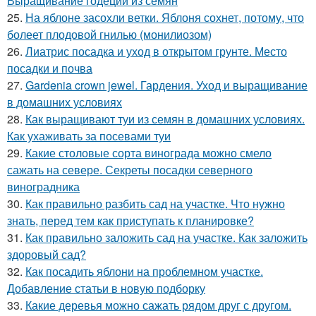
Выращивание годеции из семян
25.
На яблоне засохли ветки. Яблоня сохнет, потому, что
болеет плодовой гнилью (монилиозом)
26.
Лиатрис посадка и уход в открытом грунте. Место
посадки и почва
27.
Gardenia crown jewel. Гардения. Уход и выращивание
в домашних условиях
28.
Как выращивают туи из семян в домашних условиях.
Как ухаживать за посевами туи
29.
Какие столовые сорта винограда можно смело
сажать на севере. Секреты посадки северного
виноградника
30.
Как правильно разбить сад на участке. Что нужно
знать, перед тем как приступать к планировке?
31.
Как правильно заложить сад на участке. Как заложить
здоровый сад?
32.
Как посадить яблони на проблемном участке.
Добавление статьи в новую подборку
33.
Какие деревья можно сажать рядом друг с другом.