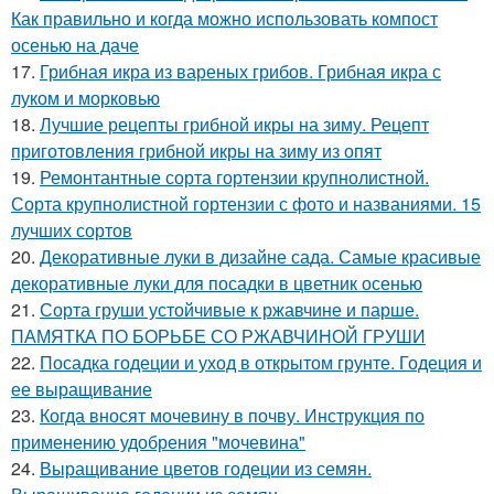
Как правильно и когда можно использовать компост
осенью на даче
17.
Грибная икра из вареных грибов. Грибная икра с
луком и морковью
18.
Лучшие рецепты грибной икры на зиму. Рецепт
приготовления грибной икры на зиму из опят
19.
Ремонтантные сорта гортензии крупнолистной.
Сорта крупнолистной гортензии с фото и названиями. 15
лучших сортов
20.
Декоративные луки в дизайне сада. Самые красивые
декоративные луки для посадки в цветник осенью
21.
Сорта груши устойчивые к ржавчине и парше.
ПАМЯТКА ПО БОРЬБЕ СО РЖАВЧИНОЙ ГРУШИ
22.
Посадка годеции и уход в открытом грунте. Годеция и
ее выращивание
23.
Когда вносят мочевину в почву. Инструкция по
применению удобрения "мочевина"
24.
Выращивание цветов годеции из семян.