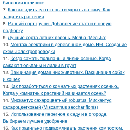
биологии к клинике
7.
Как высадить тую осенью и укрыть на зиму. Как
защитить растения
8.
Ранний сорт груши. Добавление статьи в новую
подборку
9.
Лучшие сорта летних яблонь. Мелба (Мельба)
10.
Монтаж электрики в деревянном доме. №4. Создание
схемы электропроводки
11.
Когда сажать тюльпаны и лилии осенью. Когда
сажают тюльпаны и лилии в грунт
12.
Вакцинация домашних животных. Вакцинация собак
и кошек
13.
Как позаботиться о комнатных растениях осенью..
Когда у комнатных растений начинается осень?
14.
Мискантус сахароцветный robustus. Мискантус
сахароцветковый (Miscanthus sacchariflonis)
15.
Использование перегноя в саду и в огороде.
Выбираем лучшее удобрение
16.
Как правильно подкармливать растения компостом.