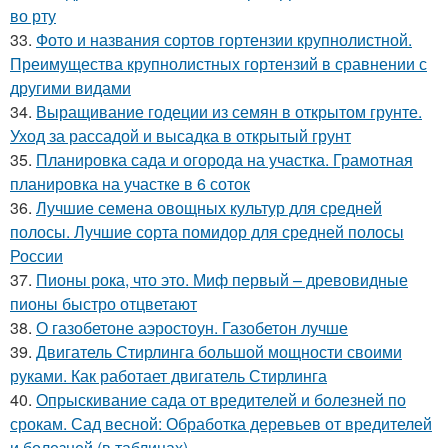
во рту
33.
Фото и названия сортов гортензии крупнолистной.
Преимущества крупнолистных гортензий в сравнении с
другими видами
34.
Выращивание годеции из семян в открытом грунте.
Уход за рассадой и высадка в открытый грунт
35.
Планировка сада и огорода на участка. Грамотная
планировка на участке в 6 соток
36.
Лучшие семена овощных культур для средней
полосы. Лучшие сорта помидор для средней полосы
России
37.
Пионы рока, что это. Миф первый – древовидные
пионы быстро отцветают
38.
О газобетоне аэростоун. Газобетон лучше
39.
Двигатель Стирлинга большой мощности своими
руками. Как работает двигатель Стирлинга
40.
Опрыскивание сада от вредителей и болезней по
срокам. Сад весной: Обработка деревьев от вредителей
и болезней (в таблицах)