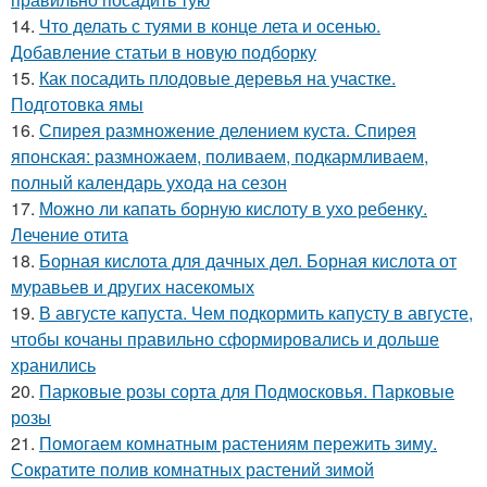
14.
Что делать с туями в конце лета и осенью.
Добавление статьи в новую подборку
15.
Как посадить плодовые деревья на участке.
Подготовка ямы
16.
Спирея размножение делением куста. Спирея
японская: размножаем, поливаем, подкармливаем,
полный календарь ухода на сезон
17.
Можно ли капать борную кислоту в ухо ребенку.
Лечение отита
18.
Борная кислота для дачных дел. Борная кислота от
муравьев и других насекомых
19.
В августе капуста. Чем подкормить капусту в августе,
чтобы кочаны правильно сформировались и дольше
хранились
20.
Парковые розы сорта для Подмосковья. Парковые
розы
21.
Помогаем комнатным растениям пережить зиму.
Сократите полив комнатных растений зимой