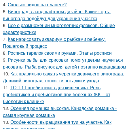
4.
Сколько видов на планете?
5.
Виноград в ландшафтном дизайне. Какие сорта
винограда подойдут для украшения участка
6.
Все о размножении многолетних флоксов. Общие
характеристики
7.
Как нарисовать аквариум с рыбками ребенку.
Пошаговый процесс
8.
Роспись тарелок своими руками. Этапы росписи
9.
Рисунки рыбы для срисовки помогут детям научиться
рисовать. Рыба рисунок для детей поэтапно карандашом
10.
Как правильно сажать черенки девичьего винограда.
Девичий виноград: тонкости посадки и ухода
11.
ТОП-11 пребиотиков для кишечника. Роль
пробиотиков и пребиотиков при болезнях ЖКТ: от
биологии к клинике
12.
Осенняя ромашка высокая. Канадская ромашка -
самая крупная ромашка
13.
Особенности выращивания туи на участке. Как
правильно посадить тую