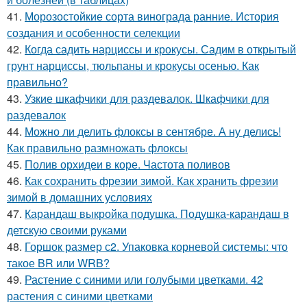
41.
Морозостойкие сорта винограда ранние. История
создания и особенности селекции
42.
Когда садить нарциссы и крокусы. Садим в открытый
грунт нарциссы, тюльпаны и крокусы осенью. Как
правильно?
43.
Узкие шкафчики для раздевалок. Шкафчики для
раздевалок
44.
Можно ли делить флоксы в сентябре. А ну делись!
Как правильно размножать флоксы
45.
Полив орхидеи в коре. Частота поливов
46.
Как сохранить фрезии зимой. Как хранить фрезии
зимой в домашних условиях
47.
Карандаш выкройка подушка. Подушка-карандаш в
детскую своими руками
48.
Горшок размер с2. Упаковка корневой системы: что
такое BR или WRB?
49.
Растение с синими или голубыми цветками. 42
растения с синими цветками