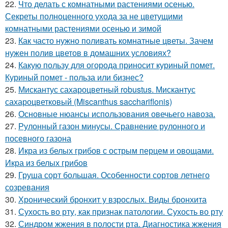
22.
Что делать с комнатными растениями осенью.
Секреты полноценного ухода за не цветущими
комнатными растениями осенью и зимой
23.
Как часто нужно поливать комнатные цветы. Зачем
нужен полив цветов в домашних условиях?
24.
Какую пользу для огорода приносит куриный помет.
Куриный помет - польза или бизнес?
25.
Мискантус сахароцветный robustus. Мискантус
сахароцветковый (Miscanthus sacchariflonis)
26.
Основные нюансы использования овечьего навоза.
27.
Рулонный газон минусы. Сравнение рулонного и
посевного газона
28.
Икра из белых грибов с острым перцем и овощами.
Икра из белых грибов
29.
Груша сорт большая. Особенности сортов летнего
созревания
30.
Хронический бронхит у взрослых. Виды бронхита
31.
Сухость во рту, как признак патологии. Сухость во рту
32.
Синдром жжения в полости рта. Диагностика жжения