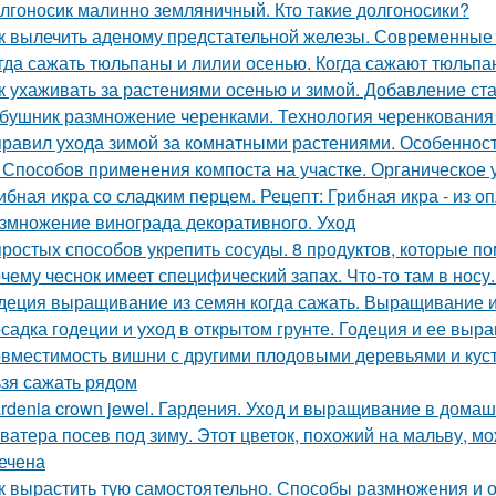
лгоносик малинно земляничный. Кто такие долгоносики?
к вылечить аденому предстательной железы. Современные
гда сажать тюльпаны и лилии осенью. Когда сажают тюльпан
к ухаживать за растениями осенью и зимой. Добавление ст
бушник размножение черенками. Технология черенкования 
правил ухода зимой за комнатными растениями. Особеннос
 Способов применения компоста на участке. Органическое
ибная икра со сладким перцем. Рецепт: Грибная икра - из о
змножение винограда декоративного. Уход
простых способов укрепить сосуды. 8 продуктов, которые п
чему чеснок имеет специфический запах. Что-то там в носу..
деция выращивание из семян когда сажать. Выращивание 
садка годеции и уход в открытом грунте. Годеция и ее вы
вместимость вишни с другими плодовыми деревьями и куст
ьзя сажать рядом
rdenia crown jewel. Гардения. Уход и выращивание в дома
ватера посев под зиму. Этот цветок, похожий на мальву, мо
ечена
к вырастить тую самостоятельно. Способы размножения и