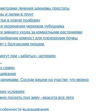
 методики лечения аденомы простаты
ы и лилии в грунт
атьи в новую подборку
и укоренения черенков чубушника
ти зимнего ухода за комнатными растениями
 удобрение компост для плодородия почвы
пят с болгарским перцем.
омогут при «забитых» артериях
.
из семян
ращивание
арниками. Соседи вишни на участке, что можно
шних условиях
жно посеять под зиму –красота все лето
 особенности выращивания