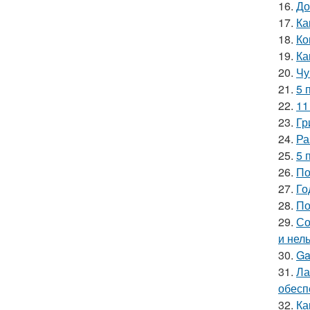
16.
До
17.
Ка
18.
Ко
19.
Ка
20.
Чу
21.
5 
22.
11
23.
Гр
24.
Ра
25.
5 
26.
По
27.
Го
28.
По
29.
Со
и нел
30.
Ga
31.
Ла
обесп
32.
Ка