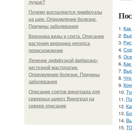
лучше?
Пос
Почему воспаляются лимфоузлы
на шее. Определение болезни.
Причины заболевания
1.
Как
2.
Выр
Вероника виды и сорта. Описание
3.
Рис
растения вероника veronica
4.
Сор
происхождение
5.
Осе
Лечение диффузной фиброзно-
6.
Как
кистозной мастопатии.
7.
Выр
Определение болезни. Причины
8.
Что
заболевания
9.
Кон
10.
Ту
Описание сортов винограда для
11.
По
северных широт. Виноград на
12.
Ка
севере описание
13.
Бо
14.
Вы
15.
ТО