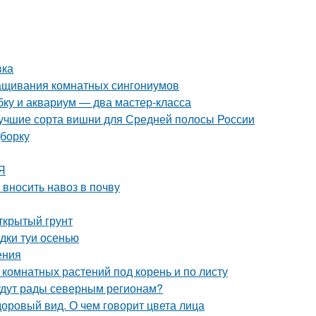
вка
ащивания комнатных сингониумов
ку и аквариум — два мастер-класса
Лучшие сорта вишни для Средней полосы России
дборку
Я
 вносить навоз в почву
открытый грунт
адки туи осенью
ения
 комнатных растений под корень и по листу
удут рады северным регионам?
доровый вид. О чем говорит цвета лица