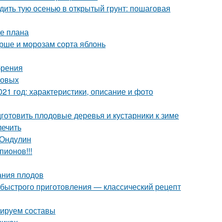
адить тую осенью в открытый грунт: пошаговая
ие плана
рше и морозам сорта яблонь
брения
совых
21 год: характеристики, описание и фото
дготовить плодовые деревья и кустарники к зиме
лечить
 Ондулин
пионов!!!
ания плодов
 быстрого приготовления — классический рецепт
тируем составы