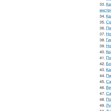
33.
Ка
инстр
34.
Ка
35.
Со
36.
Пе
37.
Но
38.
Ги
39.
Но
40.
Кр
41.
По
42.
Бо
43.
Ка
44.
Пи
45.
Са
46.
Ве
47.
Са
48.
По
49.
Лу