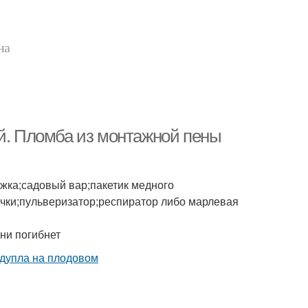
на
ой. Пломба из монтажной пены
ожка;садовый вар;пакетик медного
чки;пульверизатор;респиратор либо марлевая
ни погибнет