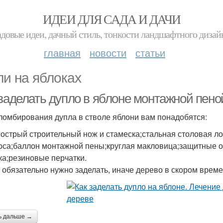
ИДЕИ ДЛЯ САДА И ДАЧИ
адовые идеи, дачный стиль, тонкости ландшафтного дизай
главная
новости
статьи
ли на яблоках
 заделать дупло в яблоне монтажной пен
ломбирования дупла в стволе яблони вам понадобятся:
 острый строительный нож и стамеска;стальная столовая л
оса;баллон монтажной пены;круглая макловица;защитные о
ка;резиновые перчатки.
 обязательно нужно заделать, иначе дерево в скором време
ь дальше →