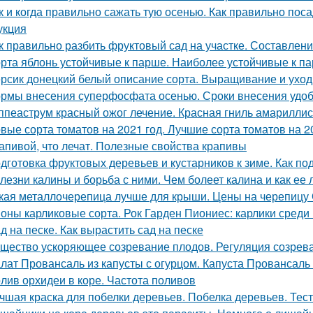
к и когда правильно сажать тую осенью. Как правильно пос
укция
к правильно разбить фруктовый сад на участке. Составлен
рта яблонь устойчивые к парше. Наиболее устойчивые к па
рсик донецкий белый описание сорта. Выращивание и уход
рмы внесения суперфосфата осенью. Сроки внесения удо
ппеаструм красный ожог лечение. Красная гниль амарилли
вые сорта томатов на 2021 год. Лучшие сорта томатов на 20
апивой, что лечат. Полезные свойства крапивы
дготовка фруктовых деревьев и кустарников к зиме. Как по
лезни калины и борьба с ними. Чем болеет калина и как ее 
кая металлочерепица лучше для крыши. Цены на черепицу
оны карликовые сорта. Рок Гарден Пиониес: карлики среди 
д на песке. Как вырастить сад на песке
щество ускоряющее созревание плодов. Регуляция созрев
лат Провансаль из капусты с огурцом. Капуста Провансаль
лив орхидеи в коре. Частота поливов
чшая краска для побелки деревьев. Побелка деревьев. Тес