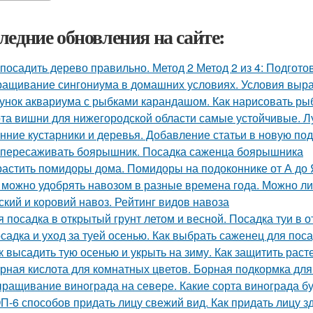
ледние обновления на сайте:
 посадить дерево правильно. Метод 2 Метод 2 из 4: Подгото
ащивание сингониума в домашних условиях. Условия выр
унок аквариума с рыбками карандашом. Как нарисовать рыб
та вишни для нижегородской области самые устойчивые. 
нние кустарники и деревья. Добавление статьи в новую по
 пересаживать боярышник. Посадка саженца боярышника
астить помидоры дома. Помидоры на подоконнике от А до 
 можно удобрять навозом в разные времена года. Можно ли
ский и коровий навоз. Рейтинг видов навоза
я посадка в открытый грунт летом и весной. Посадка туи в 
садка и уход за туей осенью. Как выбрать саженец для пос
к высадить тую осенью и укрыть на зиму. Как защитить раст
рная кислота для комнатных цветов. Борная подкормка для
ращивание винограда на севере. Какие сорта винограда б
П-6 способов придать лицу свежий вид. Как придать лицу з