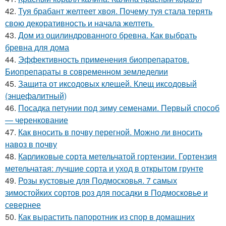
42.
Туя брабант желтеет хвоя. Почему туя стала терять
свою декоративность и начала желтеть
43.
Дом из оцилиндрованного бревна. Как выбрать
бревна для дома
44.
Эффективность применения биопрепаратов.
Биопрепараты в современном земледелии
45.
Защита от иксодовых клещей. Клещ иксодовый
(энцефалитный)
46.
Посадка петунии под зиму семенами. Первый способ
— черенкование
47.
Как вносить в почву перегной. Можно ли вносить
навоз в почву
48.
Карликовые сорта метельчатой гортензии. Гортензия
метельчатая: лучшие сорта и уход в открытом грунте
49.
Розы кустовые для Подмосковья. 7 самых
зимостойких сортов роз для посадки в Подмосковье и
севернее
50.
Как вырастить папоротник из спор в домашних