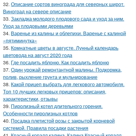
32.
Описание сортов винограда для северных широт.
Виноград на севере описание
33.
Закладка молодого плодового сада и уход за ним.
Уход за плодовыми деревьями
34.
Варенье из калины и облепихи. Варенье с калиной
«пятиминутка»
35.
Комнатные цветы в августе. Лунный календарь
цветовода на август 2020 года
36.
Где посадить яблоню. Как посадить яблоню
37.
Один урожай ремонтантной малины. Подкормка,
полив, рыхление грунта и мульчирование
38.
Какой прицеп выбрать для легкового автомобиля.
Топ 10 лучших легковых прицепов: описания,
характеристики, отзывы
39.
Пиролизный котел длительного горения.
Особенности пиролизных котлов
40.
Посадка плетистой розы с закрытой корневой
системой. Правила посадки растения
41.
Красный коралл калина. Калина Красный коралл