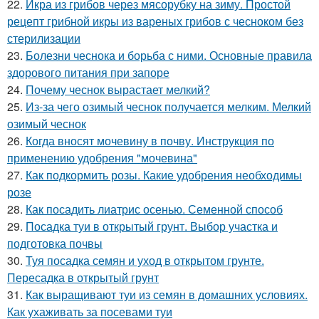
22.
Икра из грибов через мясорубку на зиму. Простой
рецепт грибной икры из вареных грибов с чесноком без
стерилизации
23.
Болезни чеснока и борьба с ними. Основные правила
здорового питания при запоре
24.
Почему чеснок вырастает мелкий?
25.
Из-за чего озимый чеснок получается мелким. Мелкий
озимый чеснок
26.
Когда вносят мочевину в почву. Инструкция по
применению удобрения "мочевина"
27.
Как подкормить розы. Какие удобрения необходимы
розе
28.
Как посадить лиатрис осенью. Семенной способ
29.
Посадка туи в открытый грунт. Выбор участка и
подготовка почвы
30.
Туя посадка семян и уход в открытом грунте.
Пересадка в открытый грунт
31.
Как выращивают туи из семян в домашних условиях.
Как ухаживать за посевами туи