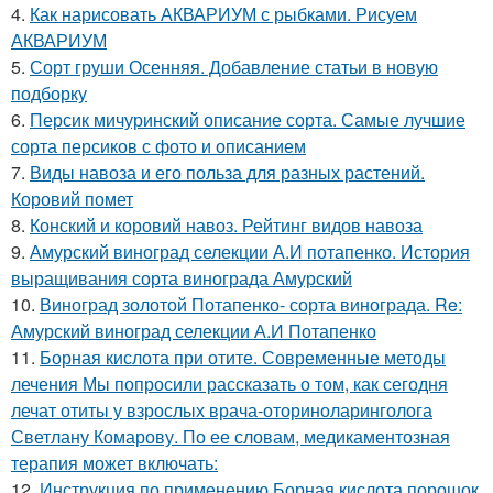
4.
Как нарисовать АКВАРИУМ с рыбками. Рисуем
АКВАРИУМ
5.
Сорт груши Осенняя. Добавление статьи в новую
подборку
6.
Персик мичуринский описание сорта. Самые лучшие
сорта персиков с фото и описанием
7.
Виды навоза и его польза для разных растений.
Коровий помет
8.
Конский и коровий навоз. Рейтинг видов навоза
9.
Амурский виноград селекции А.И потапенко. История
выращивания сорта винограда Амурский
10.
Виноград золотой Потапенко- сорта винограда. Re:
Амурский виноград селекции А.И Потапенко
11.
Борная кислота при отите. Современные методы
лечения Мы попросили рассказать о том, как сегодня
лечат отиты у взрослых врача-оториноларинголога
Светлану Комарову. По ее словам, медикаментозная
терапия может включать:
12.
Инструкция по применению Борная кислота порошок