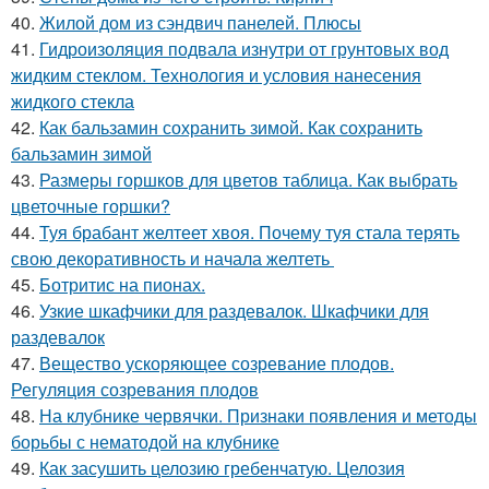
40.
Жилой дом из сэндвич панелей. Плюсы
41.
Гидроизоляция подвала изнутри от грунтовых вод
жидким стеклом. Технология и условия нанесения
жидкого стекла
42.
Как бальзамин сохранить зимой. Как сохранить
бальзамин зимой
43.
Размеры горшков для цветов таблица. Как выбрать
цветочные горшки?
44.
Туя брабант желтеет хвоя. Почему туя стала терять
свою декоративность и начала желтеть
45.
Ботритис на пионах.
46.
Узкие шкафчики для раздевалок. Шкафчики для
раздевалок
47.
Вещество ускоряющее созревание плодов.
Регуляция созревания плодов
48.
На клубнике червячки. Признаки появления и методы
борьбы с нематодой на клубнике
49.
Как засушить целозию гребенчатую. Целозия