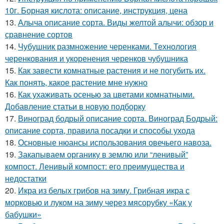
10г. Борная кислота: описание, инструкция, цена
13.
Алыча описание сорта. Виды желтой алычи: обзор и
сравнение сортов
14.
Чубушник размножение черенками. Технология
черенкования и укоренения черенков чубушника
15.
Как завести комнатные растения и не погубить их.
Как понять, какое растение мне нужно
16.
Как ухаживать осенью за цветами комнатными.
Добавление статьи в новую подборку
17.
Виноград бодрый описание сорта. Виноград Бодрый:
описание сорта, правила посадки и способы ухода
18.
Основные нюансы использования овечьего навоза.
19.
Закапываем органику в землю или “ленивый”
компост. Ленивый компост: его преимущества и
недостатки
20.
Икра из белых грибов на зиму. Грибная икра с
морковью и луком на зиму через мясорубку «Как у
бабушки»