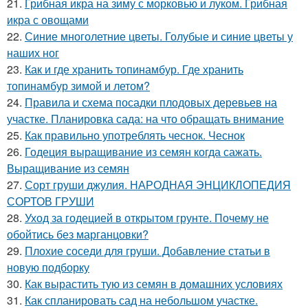
21.
Грибная икра на зиму с морковью и луком. Грибная
икра с овощами
22.
Синие многолетние цветы. Голубые и синие цветы у
наших ног
23.
Как и где хранить топинамбур. Где хранить
топинамбур зимой и летом?
24.
Правила и схема посадки плодовых деревьев на
участке. Планировка сада: на что обращать внимание
25.
Как правильно употреблять чеснок. Чеснок
26.
Годеция выращивание из семян когда сажать.
Выращивание из семян
27.
Сорт груши джулия. НАРОДНАЯ ЭНЦИКЛОПЕДИЯ
СОРТОВ ГРУШИ
28.
Уход за годецией в открытом грунте. Почему не
обойтись без марганцовки?
29.
Плохие соседи для груши. Добавление статьи в
новую подборку
30.
Как вырастить тую из семян в домашних условиях
31.
Как спланировать сад на небольшом участке.