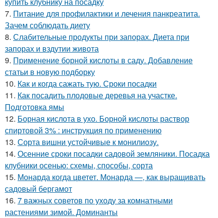
купить клубнику на посадку
7.
Питание для профилактики и лечения панкреатита.
Зачем соблюдать диету
8.
Слабительные продукты при запорах. Диета при
запорах и вздутии живота
9.
Применение борной кислоты в саду. Добавление
статьи в новую подборку
10.
Как и когда сажать тую. Сроки посадки
11.
Как посадить плодовые деревья на участке.
Подготовка ямы
12.
Борная кислота в ухо. Борной кислоты раствор
спиртовой 3% : инструкция по применению
13.
Сорта вишни устойчивые к монилиозу.
14.
Осенние сроки посадки садовой земляники. Посадка
клубники осенью: схемы, способы, сорта
15.
Монарда когда цветет. Монарда —, как выращивать
садовый бергамот
16.
7 важных советов по уходу за комнатными
растениями зимой. Доминанты