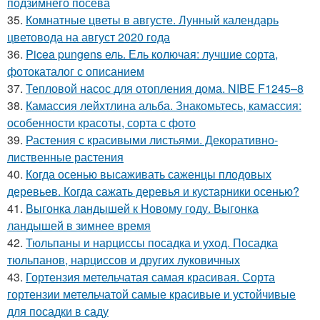
подзимнего посева
35.
Комнатные цветы в августе. Лунный календарь
цветовода на август 2020 года
36.
Picea pungens ель. Ель колючая: лучшие сорта,
фотокаталог с описанием
37.
Тепловой насос для отопления дома. NIBE F1245–8
38.
Камассия лейхтлина альба. Знакомьтесь, камассия:
особенности красоты, сорта с фото
39.
Растения с красивыми листьями. Декоративно-
лиственные растения
40.
Когда осенью высаживать саженцы плодовых
деревьев. Когда сажать деревья и кустарники осенью?
41.
Выгонка ландышей к Новому году. Выгонка
ландышей в зимнее время
42.
Тюльпаны и нарциссы посадка и уход. Посадка
тюльпанов, нарциссов и других луковичных
43.
Гортензия метельчатая самая красивая. Сорта
гортензии метельчатой самые красивые и устойчивые
для посадки в саду