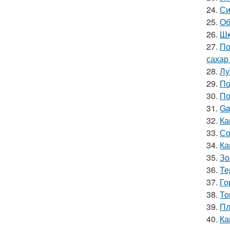
24.
Си
25.
Об
26.
Шк
27.
По
сахар
28.
Лу
29.
По
30.
По
31.
Ga
32.
Ка
33.
Со
34.
Ка
35.
Зо
36.
Те
37.
Го
38.
То
39.
Пл
40.
Ка