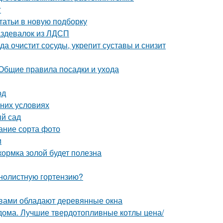
г
татьи в новую подборку
аздевалок из ЛДСП
а очистит сосуды, укрепит суставы и снизит
 Общие правила посадки и ухода
од
шних условиях
ый сад
ание сорта фото
и
кормка золой будет полезна
пнолистную гортензию?
твами обладают деревянные окна
 дома. Лучшие твердотопливные котлы цена/