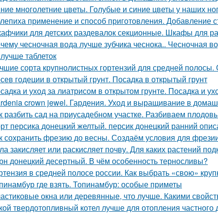
ние многолетние цветы. Голубые и синие цветы у наших но
лепиха применение и способ приготовления. Добавление с
афчики для детских раздевалок секционные. Шкафы для р
чему чесночная вода лучше зубчика чеснока.. Чесночная вод
 лучше таблеток
чшие сорта крупнолистных гортензий для средней полосы.
сев годеции в открытый грунт. Посадка в открытый грунт
садка и уход за лиатрисом в открытом грунте. Посадка и ух
rdenia crown jewel. Гардения. Уход и выращивание в дома
к разбить сад на приусадебном участке. Разбиваем плодов
рт персика донецкий желтый. персик донецкий ранний опис
к сохранить фрезию до весны. Создаём условия для фрези
ла закисляет или раскисляет почву. Для каких растений под
рн донецкий десертный. В чём особенность терносливы?
ртензия в средней полосе россии. Как выбрать «свою» кру
пинамбур где взять. Топинамбур: особые приметы
астиковые окна или деревянные, что лучше. Какими свойс
кой твердотопливный котел лучше для отопления частного