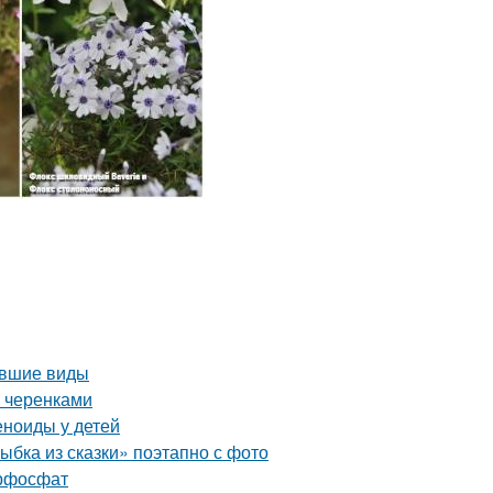
увшие виды
 черенками
еноиды у детей
ыбка из сказки» поэтапно с фото
ерфосфат