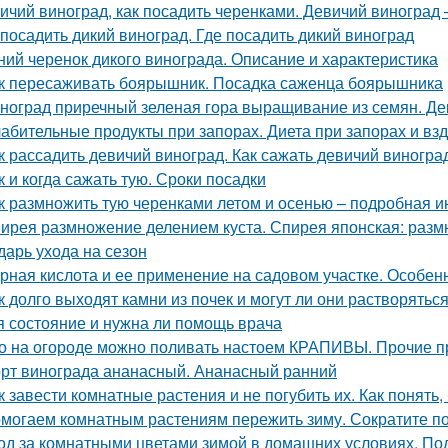
ичий виноград, как посадить черенками. Девичий виногра
 посадить дикий виноград. Где посадить дикий виноград
ний черенок дикого винограда. Описание и характеристика
к пересаживать боярышник. Посадка саженца боярышника
ноград приречный зеленая гора выращивание из семян. Де
абительные продукты при запорах. Диета при запорах и вз
к рассадить девичий виноград. Как сажать девичий виногра
к и когда сажать тую. Сроки посадки
к размножить тую черенками летом и осенью – подробная и
ирея размножение делением куста. Спирея японская: раз
дарь ухода на сезон
рная кислота и ее применение на садовом участке. Особе
к долго выходят камни из почек и могут ли они растворяться
я состояние и нужна ли помощь врача
о на огороде можно поливать настоем КРАПИВЫ. Прочие 
рт винограда ананасный. Ананасный ранний
к завести комнатные растения и не погубить их. Как понять
могаем комнатным растениям пережить зиму. Сократите п
од за комнатными цветами зимой в домашних условиях. Под