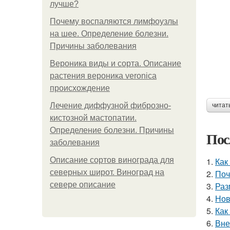
лучше?
Почему воспаляются лимфоузлы
на шее. Определение болезни.
Причины заболевания
Вероника виды и сорта. Описание
растения вероника veronica
происхождение
Лечение диффузной фиброзно-
читат
кистозной мастопатии.
Определение болезни. Причины
Пос
заболевания
Описание сортов винограда для
1.
Как
северных широт. Виноград на
2.
Поч
севере описание
3.
Раз
4.
Нов
5.
Как
6.
Вне