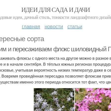
ИДЕИ ДЛЯ САДА И ДАЧИ
адовые идеи, дачный стиль, тонкости ландшафтного дизай
главная
новости
статьи
ересные сорта
им и пересаживаем флокс шиловидный По
аживать флоксы с одного места на другое можно в разное 
те и в начале сентября. В тёплых южных регионах процедура
сковье, учитывая вероятность низких температур даже в с
. Вовремя проведённая пересадка позволяет флоксам привы
уществам именно этого периода относится тот факт, что ц