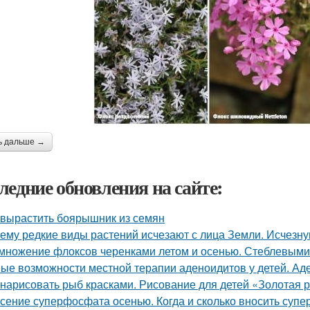
ь дальше →
ледние обновления на сайте:
 вырастить боярышник из семян
ему редкие виды растений исчезают с лица Земли. Исчезн
множение флоксов черенками летом и осенью. Стеблевыми
ые возможности местной терапии аденоидитов у детей. Ад
 нарисовать рыб красками. Рисование для детей «Золотая р
сение суперфосфата осенью. Когда и сколько вносить суп