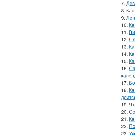
7.
Дев
8.
Как
9.
Лет
10.
Ка
11.
Ви
12.
Сл
13.
Ка
14.
Ка
15.
Ка
16.
Сп
кален
17.
Бо
18.
Ка
длитс
19.
Чт
20.
Со
21.
Ка
22.
По
23.
Ух