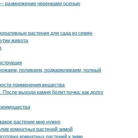
д — размножение черенками осенью
коративные растения для сада из семян
дутии живота
д
нструкция
множаем, поливаем, подкармливаем, полный
нности применения вещества
. После выхода камня болит почка: как долго
преимущества
, какое растение мне нужно
олив комнатных растений зимой
готовка комнатных растений к зиме