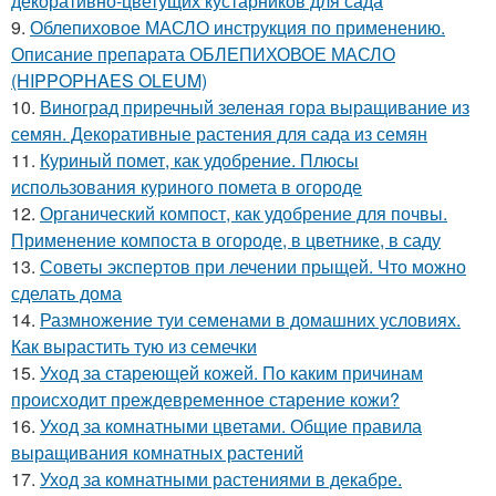
декоративно-цветущих кустарников для сада
9.
Облепиховое МАСЛО инструкция по применению.
Описание препарата ОБЛЕПИХОВОЕ МАСЛО
(HIPPOPHAES OLEUM)
10.
Виноград приречный зеленая гора выращивание из
семян. Декоративные растения для сада из семян
11.
Куриный помет, как удобрение. Плюсы
использования куриного помета в огороде
12.
Органический компост, как удобрение для почвы.
Применение компоста в огороде, в цветнике, в саду
13.
Советы экспертов при лечении прыщей. Что можно
сделать дома
14.
Размножение туи семенами в домашних условиях.
Как вырастить тую из семечки
15.
Уход за стареющей кожей. По каким причинам
происходит преждевременное старение кожи?
16.
Уход за комнатными цветами. Общие правила
выращивания комнатных растений
17.
Уход за комнатными растениями в декабре.