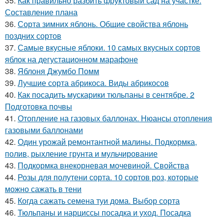
35.
Как правильно разбить фруктовый сад на участке.
Составление плана
36.
Сорта зимних яблонь. Общие свойства яблонь
поздних сортов
37.
Самые вкусные яблоки. 10 самых вкусных сортов
яблок на дегустационном марафоне
38.
Яблоня Джумбо Помм
39.
Лучшие сорта абрикоса. Виды абрикосов
40.
Как посадить мускарики тюльпаны в сентябре. 2
Подготовка почвы
41.
Отопление на газовых баллонах. Нюансы отопления
газовыми баллонами
42.
Один урожай ремонтантной малины. Подкормка,
полив, рыхление грунта и мульчирование
43.
Подкормка внекорневая мочевиной. Свойства
44.
Розы для полутени сорта. 10 сортов роз, которые
можно сажать в тени
45.
Когда сажать семена туи дома. Выбор сорта
46.
Тюльпаны и нарциссы посадка и уход. Посадка