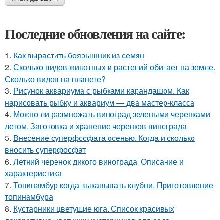
Последние обновления на сайте:
1.
Как вырастить боярышник из семян
2.
Сколько видов животных и растений обитает на земле.
Сколько видов на планете?
3.
Рисунок аквариума с рыбками карандашом. Как
нарисовать рыбку и аквариум — два мастер-класса
4.
Можно ли размножать виноград зелеными черенками
летом. Заготовка и хранение черенков винограда
5.
Внесение суперфосфата осенью. Когда и сколько
вносить суперфосфат
6.
Летний черенок дикого винограда. Описание и
характеристика
7.
Топинамбур когда выкапывать клубни. Приготовление
топинамбура
8.
Кустарники цветущие юга. Список красивых