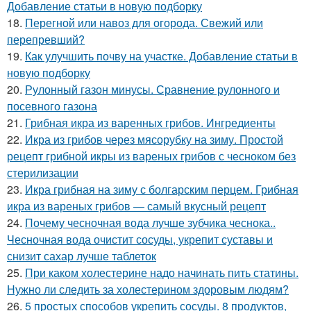
Добавление статьи в новую подборку
18.
Перегной или навоз для огорода. Свежий или
перепревший?
19.
Как улучшить почву на участке. Добавление статьи в
новую подборку
20.
Рулонный газон минусы. Сравнение рулонного и
посевного газона
21.
Грибная икра из варенных грибов. Ингредиенты
22.
Икра из грибов через мясорубку на зиму. Простой
рецепт грибной икры из вареных грибов с чесноком без
стерилизации
23.
Икра грибная на зиму с болгарским перцем. Грибная
икра из вареных грибов — самый вкусный рецепт
24.
Почему чесночная вода лучше зубчика чеснока..
Чесночная вода очистит сосуды, укрепит суставы и
снизит сахар лучше таблеток
25.
При каком холестерине надо начинать пить статины.
Нужно ли следить за холестерином здоровым людям?
26.
5 простых способов укрепить сосуды. 8 продуктов,