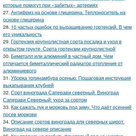
которые помогут при «забитых» артериях
27.
Антифриз на основе глицерина. Теплоноситель на
основе глицерина
28.
10 частых ошибок по выращиванию гортензий. В чем
его уникальность
29.
Гортензия крупнолистная сорта посадка и уход в
открытом грунте. Сорта гортензии крупнолистной
30.
Биметалл или алюминий в частный дом. Чем
отличается биметаллический радиатор отопления от
алюминиевого
31.
Уборка топинамбура осенью. Пошаговая инструкция
выкапывания клубней
32.
Сорт винограда Саперави северный. Виноград
Саперави Северный: уход за сортом
33.
Как сажать лук и морковь под зиму. Что даёт осенний
посев моркови
34.
Описание сортов винограда для северных широт.
Виноград на севере описание