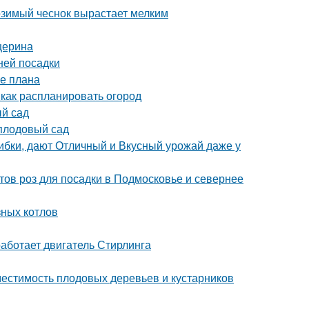
озимый чеснок вырастает мелким
церина
ней посадки
ие плана
 как распланировать огород
ый сад
плодовый сад
ибки, дают Отличный и Вкусный урожай даже у
тов роз для посадки в Подмосковье и севернее
зных котлов
аботает двигатель Стирлинга
местимость плодовых деревьев и кустарников