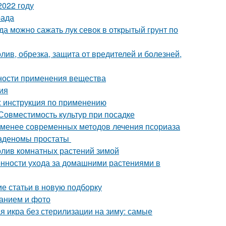
2022 году
рада
гда можно сажать лук севок в открытый грунт по
олив, обрезка, защита от вредителей и болезней,
нности применения вещества
ия
 : инструкция по применению
 Совместимость культур при посадке
 менее современных методов лечения псориаза
 аденомы простаты
олив комнатных растений зимой
енности ухода за домашними растениями в
ие статьи в новую подборку
санием и фото
я икра без стерилизации на зиму: самые