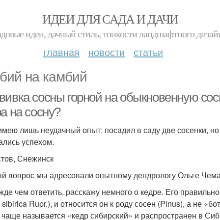
ИДЕИ ДЛЯ САДА И ДАЧИ
адовые идеи, дачный стиль, тонкости ландшафтного дизай
главная
новости
статьи
бий на камбий
вивка сосны горной на обыкновенную сосн
а на сосну?
имею лишь неудачный опыт: посадил в саду две сосенки, но
ались успехом.
стов, Снежинск
й вопрос мы адресовали опытному дендрологу Ольге Чема
жде чем ответить, расскажу немного о кедре. Его правильн
 sibirica Rupr.), и относится он к роду сосен (Pinus), а не «
 чаще называется «кедр сибирский» и распространен в Сиби