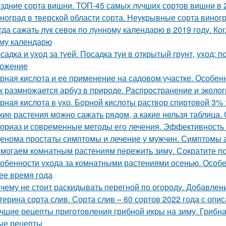
здние сорта вишни. ТОП-45 самых лучших сортов вишни в 
ноград в тверской области сорта. Неукрывные сорта виног
гда сажать лук севок по лунному календарю в 2019 году. Ко
му календарю
садка и уход за туей. Посадка туи в открытый грунт, уход: п
ожение
рная кислота и ее применение на садовом участке. Особе
к размножается арбуз в природе. Распространение и эколог
рная кислота в ухо. Борной кислоты раствор спиртовой 3%
кие растения можно сажать рядом, а какие нельзя таблица.
ориаз и современные методы его лечения. Эффективность
енома простаты симптомы и лечение у мужчин. Симптомы
могаем комнатным растениям пережить зиму. Сократите п
обенности ухода за комнатными растениями осенью. Особ
ее время года
чему не стоит раскидывать перегной по огороду. Добавлен
терина сорта слив. Сорта слив – 60 сортов 2022 года с опи
чшие рецепты приготовления грибной икры на зиму. Грибна
ые рецепты