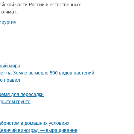
ейской части России в естественных
 климат.
ений мира
лет на Земле вымерло 500 видов растений
ко правил
время для пересадки
крытом грунте
кабристом в домашних условиях
. Девичий виноград — выращивание