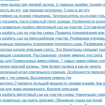
чему вырастает мелкий чеснок. 3 главные ошибки: почему 
хость во рту, как признак патологии. Сухость во рту
тифриз на основе глицерина. Теплоноситель на основе гли
к посадить тую в открытый грунт осенью. Особенности осен
к правильно разбить фруктовый сад на участке. Составлен
к разбить сад на участке схема. Правила планирования или
к разбить сад на приусадебном участке. Разбиваем плодов
новные принципы планировки плодового сада. Разбиваем 
ноград натали описание сорта. Эти Винограды прощает ош
ающих садоводов. Рассказываю, почему именно эти сорта
зы для Подмосковья зимостойкие. 7 самых зимостойких сор
лезни красной калины. Чем болеет калина и как ее лечить
ролизный котел длительного горения. Особенности пироли
кие у туи семена. Высеиваем семена туи
игатель Стирлинга большой мощности своими руками. Как р
ои для дома деревянного. Краткое описание
к разбить фруктовый сад на участке схема. Наилучшая сов
к правильно засушить целозию. Объемная сушка растений