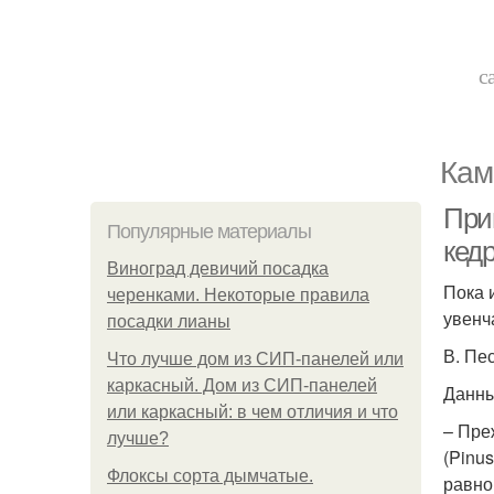
с
Кам
При
Популярные материалы
кедр
Виноград девичий посадка
Пока 
черенками. Некоторые правила
увенч
посадки лианы
В. Пе
Что лучше дом из СИП-панелей или
каркасный. Дом из СИП-панелей
Данны
или каркасный: в чем отличия и что
– Пре
лучше?
(Pinus
Флоксы сорта дымчатые.
равно