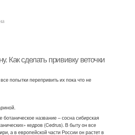
на
у. Как сделать прививку веточки
 все попытки перепривить их пока что не
риной.
ое ботаническое название – сосна сибирская
ботанических» кедров (Cedrus). В быту он все
ри, а в европейской части России он растет в