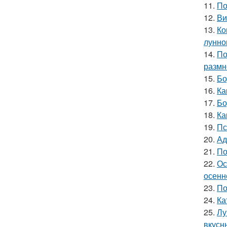
11.
По
12.
Ви
13.
Ко
лунно
14.
По
размн
15.
Бо
16.
Ка
17.
Бо
18.
Ка
19.
Пс
20.
Ад
21.
По
22.
Ос
осенн
23.
По
24.
Ка
25.
Лу
вкусн