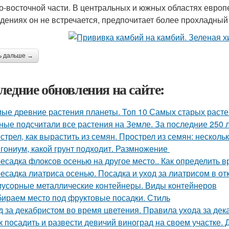
о-восточной части. В центральных и южных областях европ
дениях он не встречается, предпочитает более прохладный
ь дальше →
ледние обновления на сайте:
ые древние растения планеты. Топ 10 Самых старых раст
ные подсчитали все растения на Земле. За последние 250 
стрел, как вырастить из семян. Прострел из семян: несколь
гониум, какой грунт подходит. Размножение
есадка флоксов осенью на другое место.. Как определить 
есадка лиатриса осенью. Посадка и уход за лиатрисом в от
мусорные металлические контейнеры. Виды контейнеров
ираем место под фруктовые посадки. Стиль
д за декабристом во время цветения. Правила ухода за де
к посадить и развести девичий виноград на своем участке