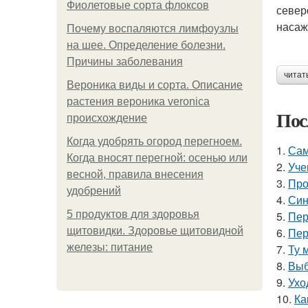
Фиолетовые сорта флоксов
север
насаж
Почему воспаляются лимфоузлы
на шее. Определение болезни.
Причины заболевания
читат
Вероника виды и сорта. Описание
растения вероника veronica
Пос
происхождение
Когда удобрять огород перегноем.
1.
Сам
Когда вносят перегной: осенью или
2.
Уче
весной, правила внесения
3.
Про
удобрений
4.
Син
5 продуктов для здоровья
5.
Пер
щитовидки. Здоровье щитовидной
6.
Пер
железы: питание
7.
Ту 
8.
Выб
9.
Ухо
10.
Ка