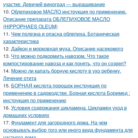
участке. Девичий виноград — выращивание
10.
Облепиховое МАСЛО инструкция по применению.
Описание препарата ОБЛЕПИХОВОЕ МАСЛО
(HIPPOPHAES OLEUM)
11.
Чем полезна и опасна облепиха. Ботаническая
характеристика
12.
Дайкон и морковная муха. Описание насекомого
13.
Что можно подкормить навозом. Что такое
компостирование навоза и как понять, что он созрел?
14.
Можно ли капать борную кислоту в ухо ребенку.
Лечение отита
15.
БОРНАЯ кислота порошок инструкция по
применению в садоводстве. Борная кислота Боримед :
инструкция по применению
16.
Условия содержания цикламена. Цикламен уход в
домашних условиях
17.
Фундамент для загородного дома. На чем
основывать выбор того или иного вида фундамента для
частного дома