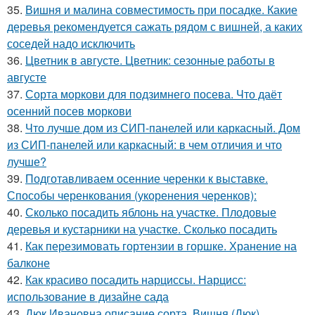
35.
Вишня и малина совместимость при посадке. Какие
деревья рекомендуется сажать рядом с вишней, а каких
соседей надо исключить
36.
Цветник в августе. Цветник: сезонные работы в
августе
37.
Сорта моркови для подзимнего посева. Что даёт
осенний посев моркови
38.
Что лучше дом из СИП-панелей или каркасный. Дом
из СИП-панелей или каркасный: в чем отличия и что
лучше?
39.
Подготавливаем осенние черенки к выставке.
Способы черенкования (укоренения черенков):
40.
Сколько посадить яблонь на участке. Плодовые
деревья и кустарники на участке. Сколько посадить
41.
Как перезимовать гортензии в горшке. Хранение на
балконе
42.
Как красиво посадить нарциссы. Нарцисс:
использование в дизайне сада
43.
Дюк Ивановна описание сорта. Вишня (Дюк)