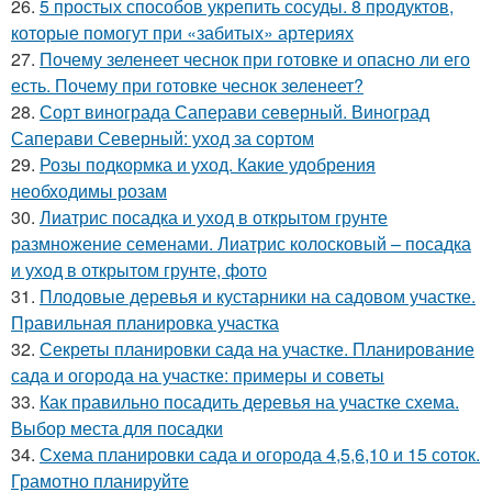
26.
5 простых способов укрепить сосуды. 8 продуктов,
которые помогут при «забитых» артериях
27.
Почему зеленеет чеснок при готовке и опасно ли его
есть. Почему при готовке чеснок зеленеет?
28.
Сорт винограда Саперави северный. Виноград
Саперави Северный: уход за сортом
29.
Розы подкормка и уход. Какие удобрения
необходимы розам
30.
Лиатрис посадка и уход в открытом грунте
размножение семенами. Лиатрис колосковый – посадка
и уход в открытом грунте, фото
31.
Плодовые деревья и кустарники на садовом участке.
Правильная планировка участка
32.
Секреты планировки сада на участке. Планирование
сада и огорода на участке: примеры и советы
33.
Как правильно посадить деревья на участке схема.
Выбор места для посадки
34.
Схема планировки сада и огорода 4,5,6,10 и 15 соток.
Грамотно планируйте