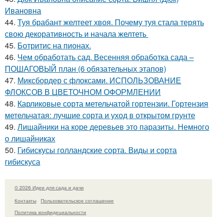
Ивановна
44.
Туя брабант желтеет хвоя. Почему туя стала терять
свою декоративность и начала желтеть
45.
Ботритис на пионах.
46.
Чем обработать сад. Весенняя обработка сада –
ПОШАГОВЫЙ план (6 обязательных этапов)
47.
Миксбордер с флоксами. ИСПОЛЬЗОВАНИЕ
ФЛОКСОВ В ЦВЕТОЧНОМ ОФОРМЛЕНИИ
48.
Карликовые сорта метельчатой гортензии. Гортензия
метельчатая: лучшие сорта и уход в открытом грунте
49.
Лишайники на коре деревьев это паразиты. Немного
о лишайниках
50.
Гибискусы голландские сорта. Виды и сорта
гибискуса
© 2026 Идеи для сада и дачи
Контакты
Пользовательское соглашение
Политика конфидециальности