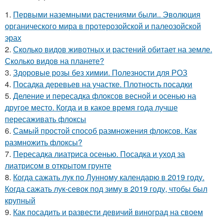
1.
Первыми наземными растениями были.. Эволюция
органического мира в протерозойской и палеозойской
эрах
2.
Сколько видов животных и растений обитает на земле.
Сколько видов на планете?
3.
Здоровые розы без химии. Полезности для РОЗ
4.
Посадка деревьев на участке. Плотность посадки
5.
Деление и пересадка флоксов весной и осенью на
другое место. Когда и в какое время года лучше
пересаживать флоксы
6.
Самый простой способ размножения флоксов. Как
размножить флоксы?
7.
Пересадка лиатриса осенью. Посадка и уход за
лиатрисом в открытом грунте
8.
Когда сажать лук по Лунному календарю в 2019 году.
Когда сажать лук-севок под зиму в 2019 году, чтобы был
крупный
9.
Как посадить и развести девичий виноград на своем