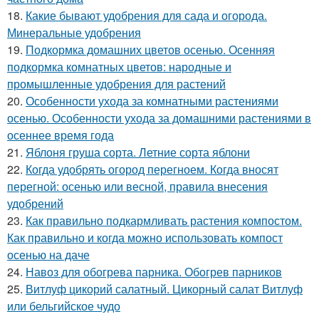
18.
Какие бывают удобрения для сада и огорода.
Минеральные удобрения
19.
Подкормка домашних цветов осенью. Осенняя
подкормка комнатных цветов: народные и
промышленные удобрения для растений
20.
Особенности ухода за комнатными растениями
осенью. Особенности ухода за домашними растениями в
осеннее время года
21.
Яблоня груша сорта. Летние сорта яблони
22.
Когда удобрять огород перегноем. Когда вносят
перегной: осенью или весной, правила внесения
удобрений
23.
Как правильно подкармливать растения компостом.
Как правильно и когда можно использовать компост
осенью на даче
24.
Навоз для обогрева парника. Обогрев парников
25.
Витлуф цикорий салатный. Цикорный салат Витлуф
или бельгийское чудо