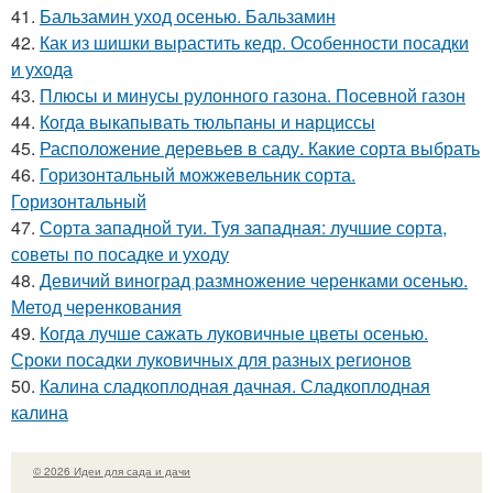
41.
Бальзамин уход осенью. Бальзамин
42.
Как из шишки вырастить кедр. Особенности посадки
и ухода
43.
Плюсы и минусы рулонного газона. Посевной газон
44.
Когда выкапывать тюльпаны и нарциссы
45.
Расположение деревьев в саду. Какие сорта выбрать
46.
Горизонтальный можжевельник сорта.
Горизонтальный
47.
Сорта западной туи. Туя западная: лучшие сорта,
советы по посадке и уходу
48.
Девичий виноград размножение черенками осенью.
Метод черенкования
49.
Когда лучше сажать луковичные цветы осенью.
Сроки посадки луковичных для разных регионов
50.
Калина сладкоплодная дачная. Сладкоплодная
калина
© 2026 Идеи для сада и дачи