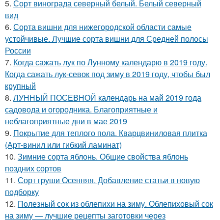
5.
Сорт винограда северный белый. Белый северный
вид
6.
Сорта вишни для нижегородской области самые
устойчивые. Лучшие сорта вишни для Средней полосы
России
7.
Когда сажать лук по Лунному календарю в 2019 году.
Когда сажать лук-севок под зиму в 2019 году, чтобы был
крупный
8.
ЛУННЫЙ ПОСЕВНОЙ календарь на май 2019 года
садовода и огородника. Благоприятные и
неблагоприятные дни в мае 2019
9.
Покрытие для теплого пола. Кварцвиниловая плитка
(Арт-винил или гибкий ламинат)
10.
Зимние сорта яблонь. Общие свойства яблонь
поздних сортов
11.
Сорт груши Осенняя. Добавление статьи в новую
подборку
12.
Полезный сок из облепихи на зиму. Облепиховый сок
на зиму — лучшие рецепты заготовки через