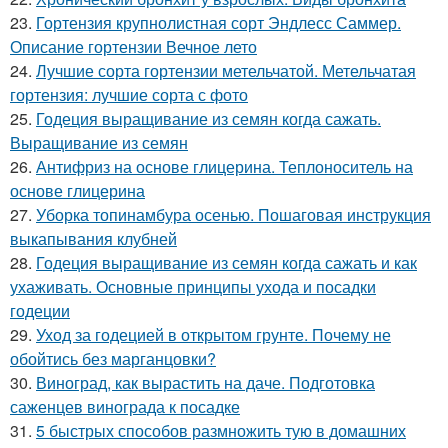
23.
Гортензия крупнолистная сорт Эндлесс Саммер.
Описание гортензии Вечное лето
24.
Лучшие сорта гортензии метельчатой. Метельчатая
гортензия: лучшие сорта с фото
25.
Годеция выращивание из семян когда сажать.
Выращивание из семян
26.
Антифриз на основе глицерина. Теплоноситель на
основе глицерина
27.
Уборка топинамбура осенью. Пошаговая инструкция
выкапывания клубней
28.
Годеция выращивание из семян когда сажать и как
ухаживать. Основные принципы ухода и посадки
годеции
29.
Уход за годецией в открытом грунте. Почему не
обойтись без марганцовки?
30.
Виноград, как вырастить на даче. Подготовка
саженцев винограда к посадке
31.
5 быстрых способов размножить тую в домашних