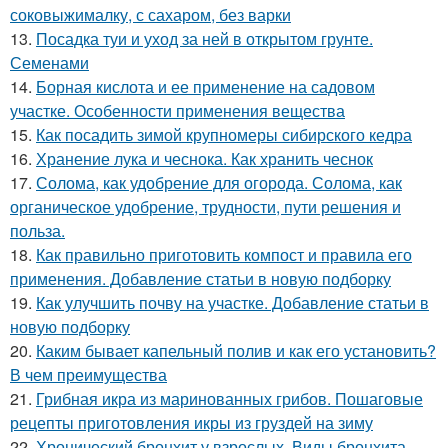
соковыжималку, с сахаром, без варки
13.
Посадка туи и уход за ней в открытом грунте.
Семенами
14.
Борная кислота и ее применение на садовом
участке. Особенности применения вещества
15.
Как посадить зимой крупномеры сибирского кедра
16.
Хранение лука и чеснока. Как хранить чеснок
17.
Солома, как удобрение для огорода. Солома, как
органическое удобрение, трудности, пути решения и
польза.
18.
Как правильно приготовить компост и правила его
применения. Добавление статьи в новую подборку
19.
Как улучшить почву на участке. Добавление статьи в
новую подборку
20.
Каким бывает капельный полив и как его установить?
В чем преимущества
21.
Грибная икра из маринованных грибов. Пошаговые
рецепты приготовления икры из груздей на зиму
22.
Хронический бронхит у взрослых. Виды бронхита