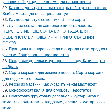
условиях. Подходящее время для размножения
32.
Как посадить тую осенью в открытый грунт пошагово.
Выбор места для выращивания туи
33.
Как посадить тую семенами. Выбор сорта
34.
Лучшие сорта для северного виноградарства.
ПЕРСПЕКТИВНЫЕ СОРТА ВИНОГРАДА ДЛЯ
CЕВЕРНОГО ВИНОДЕЛИЯ И ПРИГОТОВЛЕНИЯ
СОКОВ
35.
Принципы планировки сада и огорода на загородном
участке. Зонирование пространства
36.
Плодовые деревья и кустарники в саду. Какие сорта
выбрать
37.
Сорта моркови для зимнего посева. Сорта моркови
для подзимнего посева
38.
Кексы из мастики. Как украсить кексы мастикой?
39.
Монофосфат калия для огурцов. Недостатки
40.
Подготовка фруктовых деревьев и кустарников к
зиме. Как подготовить плодовые деревья и кустарники к
зиме