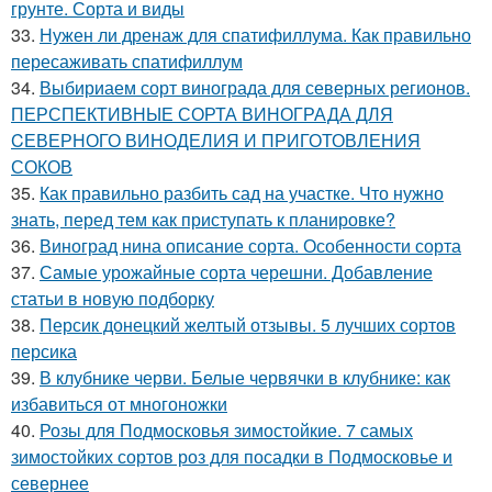
грунте. Сорта и виды
33.
Нужен ли дренаж для спатифиллума. Как правильно
пересаживать спатифиллум
34.
Выбириаем сорт винограда для северных регионов.
ПЕРСПЕКТИВНЫЕ СОРТА ВИНОГРАДА ДЛЯ
CЕВЕРНОГО ВИНОДЕЛИЯ И ПРИГОТОВЛЕНИЯ
СОКОВ
35.
Как правильно разбить сад на участке. Что нужно
знать, перед тем как приступать к планировке?
36.
Виноград нина описание сорта. Особенности сорта
37.
Самые урожайные сорта черешни. Добавление
статьи в новую подборку
38.
Персик донецкий желтый отзывы. 5 лучших сортов
персика
39.
В клубнике черви. Белые червячки в клубнике: как
избавиться от многоножки
40.
Розы для Подмосковья зимостойкие. 7 самых
зимостойких сортов роз для посадки в Подмосковье и
севернее