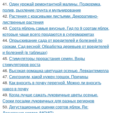
41.
Один урожай ремонтантной малины. Подкормка,
полив, рыхление грунта и мульчирование
42.
Растения с красивыми листьями. Декоративно-
лиственные растения
43.
Сорта яблонь самые вкусные. Гид по 9 сортам яблок,
которые чаще всего продаются в супермаркетах
44.
Опрыскивание сада от вредителей и болезней по
срокам. Сад весной: Обработка деревьев от вредителей
и болезней (в таблицах)
45.
Стимуляторы прорастания семян. Виды
стимуляторов роста
46.
Высокая ромашка цветущая осенью. Левкантемелла
47.
Сингониум, какой нужен горшок. Причины
48.
Как вносить в почву перегной. Можно ли вносить
навоз в почву
49.
Когда лучше сажать луковичные цветы осенью.
Сроки посадки луковичных для разных регионов
50.
Дегустационные оценки сортов яблок. Re:
Дегустация сортов (МОИП)