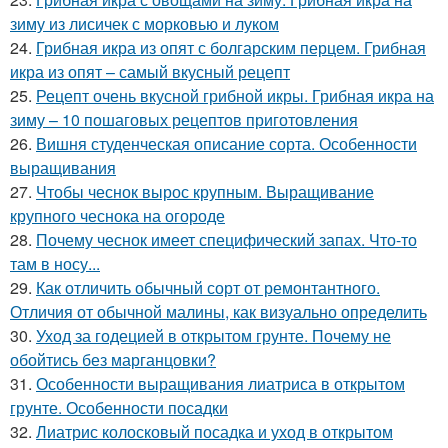
зиму из лисичек с морковью и луком
24.
Грибная икра из опят с болгарским перцем. Грибная
икра из опят – самый вкусный рецепт
25.
Рецепт очень вкусной грибной икры. Грибная икра на
зиму – 10 пошаговых рецептов приготовления
26.
Вишня студенческая описание сорта. Особенности
выращивания
27.
Чтобы чеснок вырос крупным. Выращивание
крупного чеснока на огороде
28.
Почему чеснок имеет специфический запах. Что-то
там в носу...
29.
Как отличить обычный сорт от ремонтантного.
Отличия от обычной малины, как визуально определить
30.
Уход за годецией в открытом грунте. Почему не
обойтись без марганцовки?
31.
Особенности выращивания лиатриса в открытом
грунте. Особенности посадки
32.
Лиатрис колосковый посадка и уход в открытом