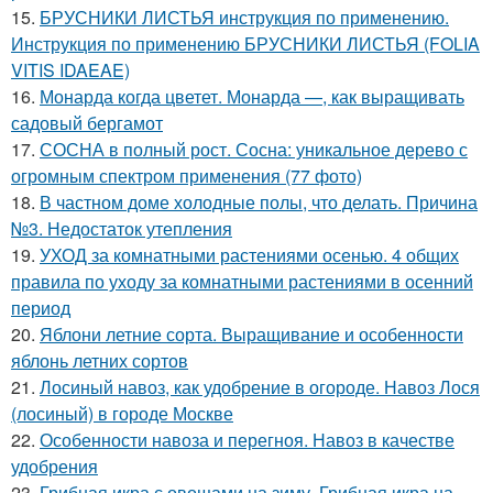
15.
БРУСНИКИ ЛИСТЬЯ инструкция по применению.
Инструкция по применению БРУСНИКИ ЛИСТЬЯ (FOLIA
VITIS IDAEAE)
16.
Монарда когда цветет. Монарда —, как выращивать
садовый бергамот
17.
СОСНА в полный рост. Сосна: уникальное дерево с
огромным спектром применения (77 фото)
18.
В частном доме холодные полы, что делать. Причина
№3. Недостаток утепления
19.
УХОД за комнатными растениями осенью. 4 общих
правила по уходу за комнатными растениями в осенний
период
20.
Яблони летние сорта. Выращивание и особенности
яблонь летних сортов
21.
Лосиный навоз, как удобрение в огороде. Навоз Лося
(лосиный) в городе Москве
22.
Особенности навоза и перегноя. Навоз в качестве
удобрения
23.
Грибная икра с овощами на зиму. Грибная икра на