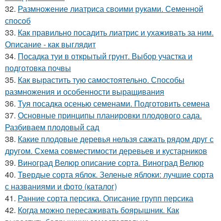
32.
Размножение лиатриса своими руками. Семенной
способ
33.
Как правильно посадить лиатрис и ухаживать за ним.
Описание - как выглядит
34.
Посадка туи в открытый грунт. Выбор участка и
подготовка почвы
35.
Как вырастить тую самостоятельно. Способы
размножения и особенности выращивания
36.
Туя посадка осенью семенами. Подготовить семена
37.
Основные принципы планировки плодового сада.
Разбиваем плодовый сад
38.
Какие плодовые деревья нельзя сажать рядом друг с
другом. Схема совместимости деревьев и кустарников
39.
Виноград Велюр описание сорта. Виноград Велюр
40.
Твердые сорта яблок. Зеленые яблоки: лучшие сорта
с названиями и фото (каталог)
41.
Ранние сорта персика. Описание групп персика
42.
Когда можно пересаживать боярышник. Как