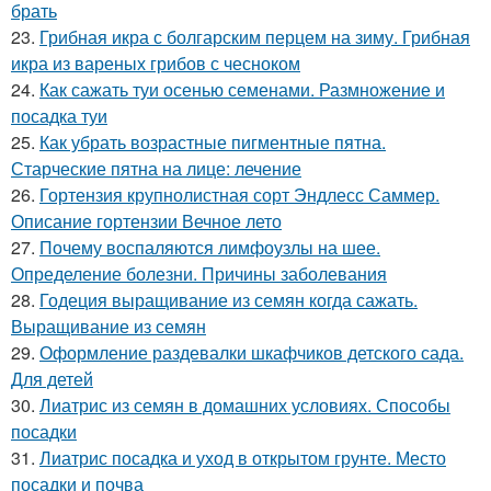
брать
23.
Грибная икра с болгарским перцем на зиму. Грибная
икра из вареных грибов с чесноком
24.
Как сажать туи осенью семенами. Размножение и
посадка туи
25.
Как убрать возрастные пигментные пятна.
Старческие пятна на лице: лечение
26.
Гортензия крупнолистная сорт Эндлесс Саммер.
Описание гортензии Вечное лето
27.
Почему воспаляются лимфоузлы на шее.
Определение болезни. Причины заболевания
28.
Годеция выращивание из семян когда сажать.
Выращивание из семян
29.
Оформление раздевалки шкафчиков детского сада.
Для детей
30.
Лиатрис из семян в домашних условиях. Способы
посадки
31.
Лиатрис посадка и уход в открытом грунте. Место
посадки и почва