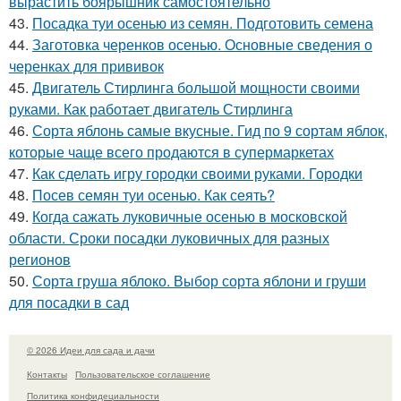
вырастить боярышник самостоятельно
43.
Посадка туи осенью из семян. Подготовить семена
44.
Заготовка черенков осенью. Основные сведения о
черенках для прививок
45.
Двигатель Стирлинга большой мощности своими
руками. Как работает двигатель Стирлинга
46.
Сорта яблонь самые вкусные. Гид по 9 сортам яблок,
которые чаще всего продаются в супермаркетах
47.
Как сделать игру городки своими руками. Городки
48.
Посев семян туи осенью. Как сеять?
49.
Когда сажать луковичные осенью в московской
области. Сроки посадки луковичных для разных
регионов
50.
Сорта груша яблоко. Выбор сорта яблони и груши
для посадки в сад
© 2026 Идеи для сада и дачи
Контакты
Пользовательское соглашение
Политика конфидециальности