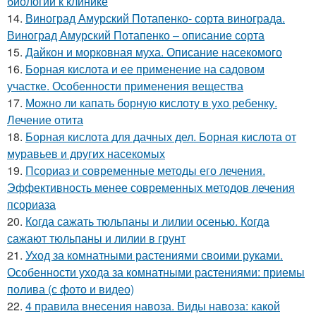
биологии к клинике
14.
Виноград Амурский Потапенко- сорта винограда.
Виноград Амурский Потапенко – описание сорта
15.
Дайкон и морковная муха. Описание насекомого
16.
Борная кислота и ее применение на садовом
участке. Особенности применения вещества
17.
Можно ли капать борную кислоту в ухо ребенку.
Лечение отита
18.
Борная кислота для дачных дел. Борная кислота от
муравьев и других насекомых
19.
Псориаз и современные методы его лечения.
Эффективность менее современных методов лечения
псориаза
20.
Когда сажать тюльпаны и лилии осенью. Когда
сажают тюльпаны и лилии в грунт
21.
Уход за комнатными растениями своими руками.
Особенности ухода за комнатными растениями: приемы
полива (с фото и видео)
22.
4 правила внесения навоза. Виды навоза: какой