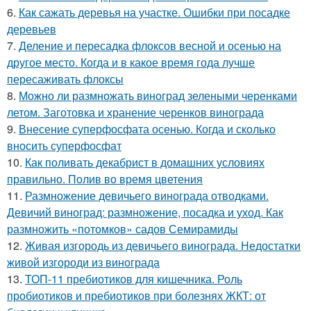
6.
Как сажать деревья на участке. Ошибки при посадке
деревьев
7.
Деление и пересадка флоксов весной и осенью на
другое место. Когда и в какое время года лучше
пересаживать флоксы
8.
Можно ли размножать виноград зелеными черенками
летом. Заготовка и хранение черенков винограда
9.
Внесение суперфосфата осенью. Когда и сколько
вносить суперфосфат
10.
Как поливать декабрист в домашних условиях
правильно. Полив во время цветения
11.
Размножение девичьего винограда отводками.
Девичий виноград: размножение, посадка и уход. Как
размножить «потомков» садов Семирамиды
12.
Живая изгородь из девичьего винограда. Недостатки
живой изгороди из винограда
13.
ТОП-11 пребиотиков для кишечника. Роль
пробиотиков и пребиотиков при болезнях ЖКТ: от