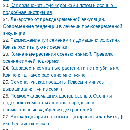
20.
Как размножить тую черенками летом и осенью –
подробная инструкция
21.
Лекарство от преждевременной эякуляции.
Современные тенденции в лечении преждевременной
эякуляции
22.
Размножение туи семенами в домашних условиях.
Как вырастить тую из семечки
23.
Комнатные растения осенью и зимой. Правила
осенне-зимней подкормки
24.
Как завести комнатные растения и не погубить их.
Как понять, какое растение мне нужно
25.
Семена туи, как посадить. Плюсы и минусы
выращивания туи из семян
26.
Подкормка домашних цветов осенью. Осенняя
подкормка комнатных цветов: народные и
промышленные удобрения для растений
27.
Витлуф цикорий салатный. Цикорный салат Витлуф
или бельгийское чудо