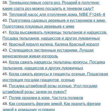
38.
Теневыносливые сорта роз. Розарий в полутени:
какие сорта роз можно посадить в теневом саду?
39.
Тепловой насос для отопления дома. NIBE F1245–8
40.
Подготовка садовых деревьев и кустарников к зиме.
Подготовка плодовых деревьев к зиме
41.
Когда высаживать луковицы тюльпанов и нарциссов.
Посадка тюльпанов, нарциссов и других луковичных
42.
Красный коралл калина. Калина Красный коралл
43.
Стелющиеся лиственные кустарники. Лучшая
вечнозеленая живая изгородь
44.
Когда сажать нарциссы тюльпаны крокусы. Посадка
тюльпанов, нарциссов и других луковичных
45.
Когда сажать крокусы и гиацинты осенью. Пошаговая
инструкция посадки гиацинтов осенью
46.
Посадка штамбовой розы осенью. Угол посадки
штамбовой розы: зачем он нужен?
47.
Полив орхидеи в коре. Частота поливов
48.
Как сохранить фрезии зимой. Как хранить фрезии
зимой в домашних условиях