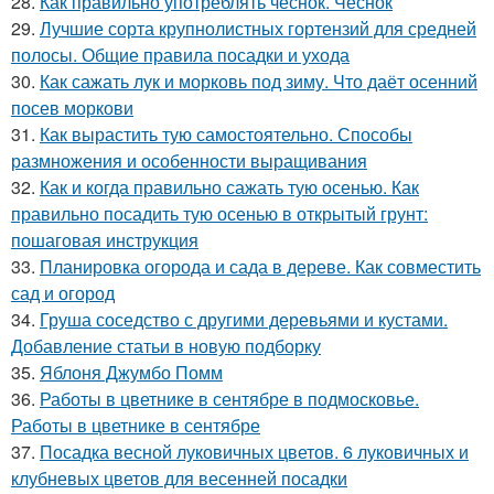
28.
Как правильно употреблять чеснок. Чеснок
29.
Лучшие сорта крупнолистных гортензий для средней
полосы. Общие правила посадки и ухода
30.
Как сажать лук и морковь под зиму. Что даёт осенний
посев моркови
31.
Как вырастить тую самостоятельно. Способы
размножения и особенности выращивания
32.
Как и когда правильно сажать тую осенью. Как
правильно посадить тую осенью в открытый грунт:
пошаговая инструкция
33.
Планировка огорода и сада в дереве. Как совместить
сад и огород
34.
Груша соседство с другими деревьями и кустами.
Добавление статьи в новую подборку
35.
Яблоня Джумбо Помм
36.
Работы в цветнике в сентябре в подмосковье.
Работы в цветнике в сентябре
37.
Посадка весной луковичных цветов. 6 луковичных и
клубневых цветов для весенней посадки