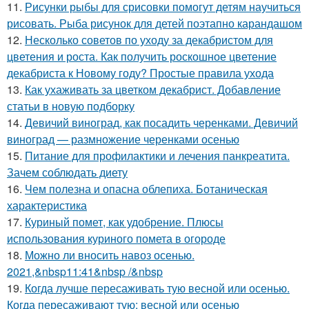
11.
Рисунки рыбы для срисовки помогут детям научиться
рисовать. Рыба рисунок для детей поэтапно карандашом
12.
Несколько советов по уходу за декабристом для
цветения и роста. Как получить роскошное цветение
декабриста к Новому году? Простые правила ухода
13.
Как ухаживать за цветком декабрист. Добавление
статьи в новую подборку
14.
Девичий виноград, как посадить черенками. Девичий
виноград — размножение черенками осенью
15.
Питание для профилактики и лечения панкреатита.
Зачем соблюдать диету
16.
Чем полезна и опасна облепиха. Ботаническая
характеристика
17.
Куриный помет, как удобрение. Плюсы
использования куриного помета в огороде
18.
Можно ли вносить навоз осенью.
2021,&nbsp11:41&nbsp /&nbsp
19.
Когда лучше пересаживать тую весной или осенью.
Когда пересаживают тую: весной или осенью