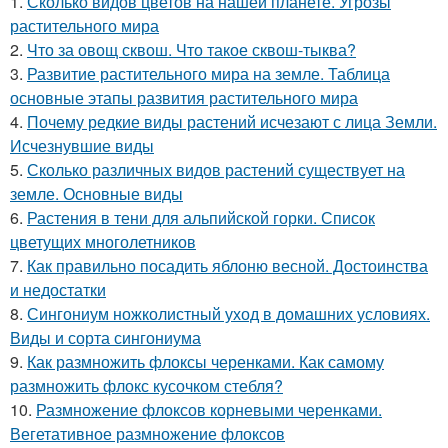
1.
Сколько видов цветов на нашей планете. Угрозы
растительного мира
2.
Что за овощ сквош. Что такое сквош-тыква?
3.
Развитие растительного мира на земле. Таблица
основные этапы развития растительного мира
4.
Почему редкие виды растений исчезают с лица Земли.
Исчезнувшие виды
5.
Сколько различных видов растений существует на
земле. Основные виды
6.
Растения в тени для альпийской горки. Список
цветущих многолетников
7.
Как правильно посадить яблоню весной. Достоинства
и недостатки
8.
Сингониум ножколистный уход в домашних условиях.
Виды и сорта сингониума
9.
Как размножить флоксы черенками. Как самому
размножить флокс кусочком стебля?
10.
Размножение флоксов корневыми черенками.
Вегетативное размножение флоксов