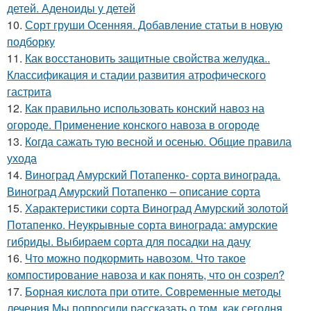
детей. Аденоиды у детей
10.
Сорт груши Осенняя. Добавление статьи в новую
подборку
11.
Как восстановить защитные свойства желудка..
Классификация и стадии развития атрофического
гастрита
12.
Как правильно использовать конский навоз на
огороде. Применение конского навоза в огороде
13.
Когда сажать тую весной и осенью. Общие правила
ухода
14.
Виноград Амурский Потапенко- сорта винограда.
Виноград Амурский Потапенко – описание сорта
15.
Характеристики сорта Виноград Амурский золотой
Потапенко. Неукрывные сорта винограда: амурские
гибриды. Выбираем сорта для посадки на дачу
16.
Что можно подкормить навозом. Что такое
компостирование навоза и как понять, что он созрел?
17.
Борная кислота при отите. Современные методы
лечения Мы попросили рассказать о том, как сегодня