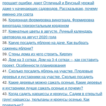
прощает ошибки, дают Отличный и Вкусный урожай
даже у начинающих садоводов. Рассказываю, почему
именно эти сорта
36.
Кордонная формировка винограда. Формировка
винограда горизонтальным кордоном
37.
Комнатные цветы в августе. Лунный календарь
цветовода на август 2020 года
38.
Какую посадить яблоню на даче. Как выбрать
саженец яблони?
39.
Стены дома из чего строить. Кирпич
40.
Дом на 3 сотках. Дом на 3-4 сотках –, как составить
проект. Особенности планирования
41.
Сколько посадить яблонь на участке. Плодовые
деревья и кустарники на участке. Сколько посадить
42.
Какие деревья можно сажать осенью. Какие деревья
и кустарники лучше сажать осенью и почему?
43.
Когда садить нарциссы и крокусы. Садим в открытый
грунт нарциссы, тюльпаны и крокусы осенью. Как
правильно?