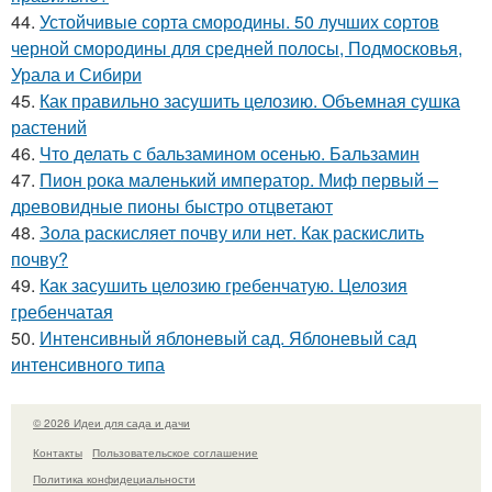
44.
Устойчивые сорта смородины. 50 лучших сортов
черной смородины для средней полосы, Подмосковья,
Урала и Сибири
45.
Как правильно засушить целозию. Объемная сушка
растений
46.
Что делать с бальзамином осенью. Бальзамин
47.
Пион рока маленький император. Миф первый –
древовидные пионы быстро отцветают
48.
Зола раскисляет почву или нет. Как раскислить
почву?
49.
Как засушить целозию гребенчатую. Целозия
гребенчатая
50.
Интенсивный яблоневый сад. Яблоневый сад
интенсивного типа
© 2026 Идеи для сада и дачи
Контакты
Пользовательское соглашение
Политика конфидециальности