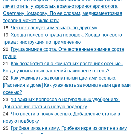
лечат отиты у взрослых врача-оториноларинголога
Светлану Комарову. По ее словам, медикаментозная
терапия может включать:
18.
Чеснок следует измельчать по-другому
19.
Хвоща полевого трава порошок. Хвоща полевого
трава : инструкция по применению
20.
Груша зимние сорта. Отечественные зимние сорта
груши
21.
Как позаботиться о комнатных растениях осенью..
Когда у комнатных растений начинается осень?
22.
Как ухаживать за комнатными цветами осенью.
[Растения в доме] Как ухаживать за комнатными цветами
осенью?
23.
10 важных вопросов о натуральных удобрениях.
Добавление статьи в новую подборку
24.
Что внести в почву осенью. Добавление статьи в
новую подборку
25.
Грибная икра на зиму. Грибная икра из опят на зиму