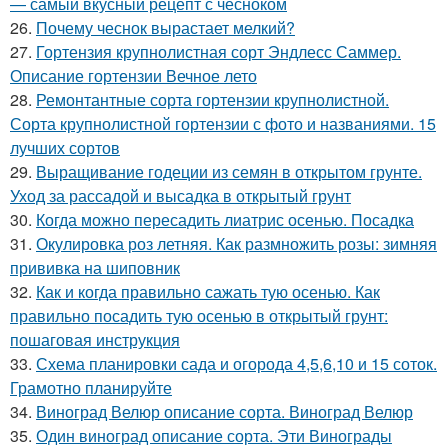
— самый вкусный рецепт с чесноком
26.
Почему чеснок вырастает мелкий?
27.
Гортензия крупнолистная сорт Эндлесс Саммер.
Описание гортензии Вечное лето
28.
Ремонтантные сорта гортензии крупнолистной.
Сорта крупнолистной гортензии с фото и названиями. 15
лучших сортов
29.
Выращивание годеции из семян в открытом грунте.
Уход за рассадой и высадка в открытый грунт
30.
Когда можно пересадить лиатрис осенью. Посадка
31.
Окулировка роз летняя. Как размножить розы: зимняя
прививка на шиповник
32.
Как и когда правильно сажать тую осенью. Как
правильно посадить тую осенью в открытый грунт:
пошаговая инструкция
33.
Схема планировки сада и огорода 4,5,6,10 и 15 соток.
Грамотно планируйте
34.
Виноград Велюр описание сорта. Виноград Велюр
35.
Один виноград описание сорта. Эти Винограды