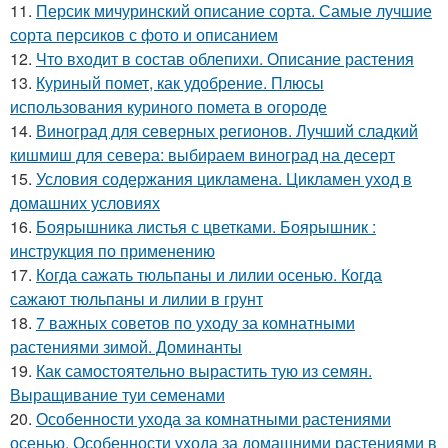
11.
Персик мичуринский описание сорта. Самые лучшие
сорта персиков с фото и описанием
12.
Что входит в состав облепихи. Описание растения
13.
Куриный помет, как удобрение. Плюсы
использования куриного помета в огороде
14.
Виноград для северных регионов. Лучший сладкий
кишмиш для севера: выбираем виноград на десерт
15.
Условия содержания цикламена. Цикламен уход в
домашних условиях
16.
Боярышника листья с цветками. Боярышник :
инструкция по применению
17.
Когда сажать тюльпаны и лилии осенью. Когда
сажают тюльпаны и лилии в грунт
18.
7 важных советов по уходу за комнатными
растениями зимой. Доминанты
19.
Как самостоятельно вырастить тую из семян.
Выращивание туи семенами
20.
Особенности ухода за комнатными растениями
осенью. Особенности ухода за домашними растениями в