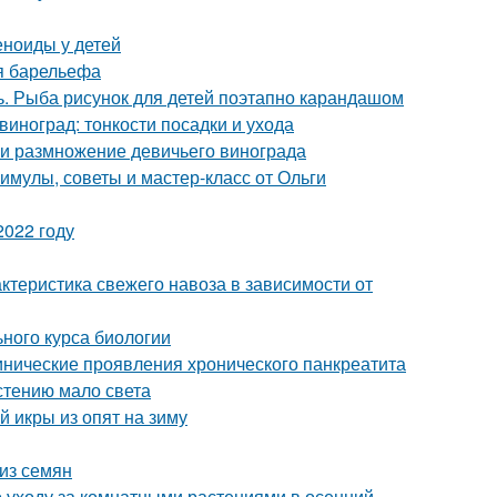
еноиды у детей
я барельефа
ь. Рыба рисунок для детей поэтапно карандашом
виноград: тонкости посадки и ухода
 и размножение девичьего винограда
мулы, советы и мастер-класс от Ольги
2022 году
актеристика свежего навоза в зависимости от
ьного курса биологии
нические проявления хронического панкреатита
астению мало света
й икры из опят на зиму
из семян
 уходу за комнатными растениями в осенний