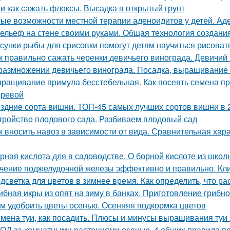
 и как сажать флоксы. Высадка в открытый грунт
ые возможности местной терапии аденоидитов у детей. Ад
ельеф на стене своими руками. Общая технология создани
сунки рыбы для срисовки помогут детям научиться рисоват
к правильно сажать черенки девичьего винограда. Девичий 
размножении девичьего винограда. Посадка, выращивание
ращивание примула бесстебельная. Как посеять семена при
ревой
здние сорта вишни. ТОП-45 самых лучших сортов вишни в 
тройство плодового сада. Разбиваем плодовый сад
к вносить навоз в зависимости от вида. Сравнительная хар
рная кислота для в садоводстве. О борной кислоте из школ
чение поджелудочной железы эффективно и правильно. Кли
дсветка для цветов в зимнее время. Как определить, что р
ибная икры из опят на зиму в банках. Приготовление грибно
м удобрить цветы осенью. Осенняя подкормка цветов
мена туи, как посадить. Плюсы и минусы выращивания туи 
ОД за комнатными растениями осенью. 4 общих правила по