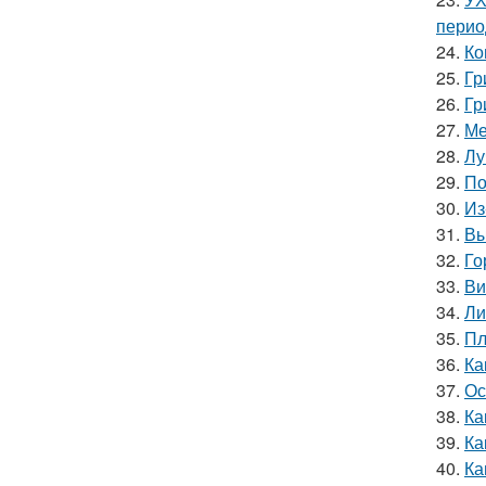
перио
24.
Ко
25.
Гр
26.
Гр
27.
Ме
28.
Лу
29.
По
30.
Из
31.
Вы
32.
Го
33.
Ви
34.
Ли
35.
Пл
36.
Ка
37.
Ос
38.
Ка
39.
Ка
40.
Ка