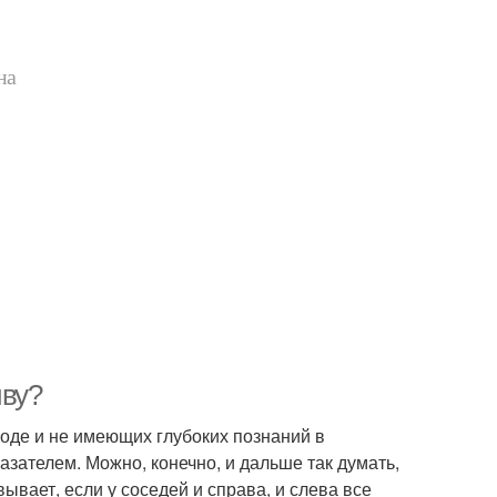
на
чву?
роде и не имеющих глубоких познаний в
азателем. Можно, конечно, и дальше так думать,
вывает, если у соседей и справа, и слева все