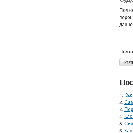
Подко
порош
данно
Подко
читат
Пос
1.
Как
2.
Сам
3.
Пер
4.
Как
5.
Cин
6.
Как