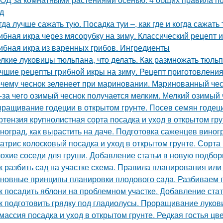
д
гда лучше сажать тую. Посадка туи –, как где и когда сажать 
ибная икра через мясорубку на зиму. Классический рецепт и
ибная икра из варенных грибов. Ингредиенты
лкие луковицы тюльпана, что делать. Как размножать тюль
чшие рецепты грибной икры на зиму. Рецепт приготовления 
чему чеснок зеленеет при мариновании. Маринованный чес
-за чего озимый чеснок получается мелким. Мелкий озимый 
ращивание годеции в открытом грунте. Посев семян годеци
ртензия крупнолистная сорта посадка и уход в открытом гр
ноград, как вырастить на даче. Подготовка саженцев виног
атрис колосковый посадка и уход в открытом грунте. Сорта
охие соседи для груши. Добавление статьи в новую подбор
к разбить сад на участке схема. Правила планирования или
новные принципы планировки плодового сада. Разбиваем 
к посадить яблони на проблемном участке. Добавление ста
к подготовить грядку под гладиолусы. Проращивание луков
массия посадка и уход в открытом грунте. Редкая гостья цв