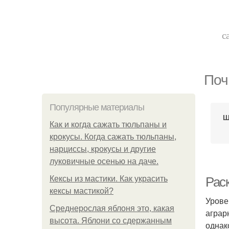
с
Поч
Популярные материалы
Щ
Как и когда сажать тюльпаны и
крокусы. Когда сажать тюльпаны,
нарциссы, крокусы и другие
луковичные осенью на даче.
Кексы из мастики. Как украсить
Рас
кексы мастикой?
Урове
Среднерослая яблоня это, какая
аграр
высота. Яблони со сдержанным
однак