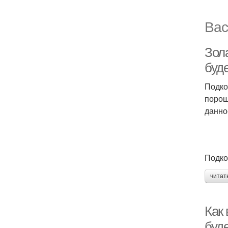
Вас
Зола
буд
Подко
порош
данно
Подко
читат
Как 
буд