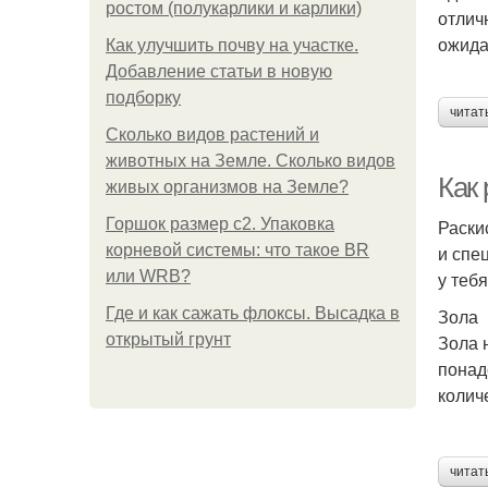
ростом (полукарлики и карлики)
отлич
ожида
Как улучшить почву на участке.
Добавление статьи в новую
подборку
читат
Сколько видов растений и
животных на Земле. Сколько видов
Как 
живых организмов на Земле?
Горшок размер с2. Упаковка
Раски
корневой системы: что такое BR
и спе
или WRB?
у теб
Где и как сажать флоксы. Высадка в
Зола
открытый грунт
Зола 
понад
колич
читат