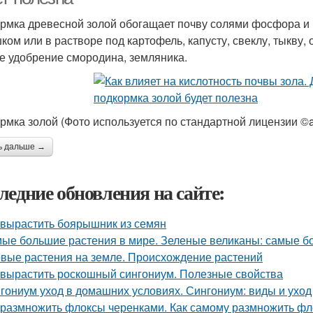
рмка древесной золой обогащает почву солями фосфора и к
ком или в растворе под картофель, капусту, свеклу, тыкву
е удобрение смородина, земляника.
рмка золой (Фото используется по стандартной лицензии ©a
ь дальше →
ледние обновления на сайте:
 вырастить боярышник из семян
ые большие растения в мире. Зеленые великаны: самые б
вые растения на земле. Происхождение растений
 вырастить роскошный сингониум. Полезные свойства
гониум уход в домашних условиях. Сингониум: виды и ухо
 размножить флоксы черенками. Как самому размножить фл