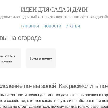
ИДЕИ ДЛЯ САДА И ДАЧИ
адовые идеи, дачный стиль, тонкости ландшафтного дизай
главная
новости
статьи
вы на огороде
елочные
Зола в почву
почвы
кисление почвы золой. Как раскислить по
нь кислотности почвы для многих дачников, выросших в го
ном хозяйстве, кажется каким-то чуть ли не абстрактным пок
о тогда не стоит удивляться, почему грядка только разочаро