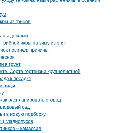
туи
кры из грибов
паны детками
грибной икры на зиму из опят
нок посинел: причины
чеснок
и в грунт
унте. Сорта гортензии крупнолистной
рада к посадке
 и виды
ку
 как распланировать огород
плодовый сад
тьи в новую подборку
иц гладиолусов
етников – камассия