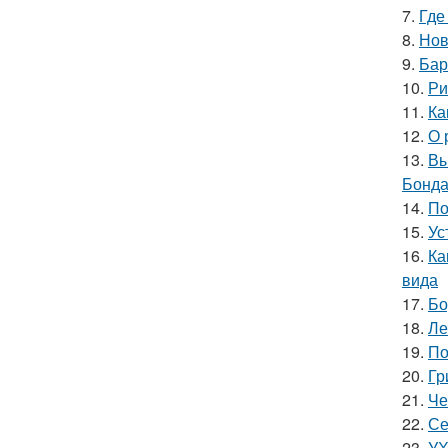
7.
Где
8.
Нов
9.
Бар
10.
Ри
11.
Ка
12.
О 
13.
Вы
Бонда
14.
По
15.
Ус
16.
Ка
вида
17.
Бо
18.
Ле
19.
По
20.
Гр
21.
Че
22.
Се
23.
УХ