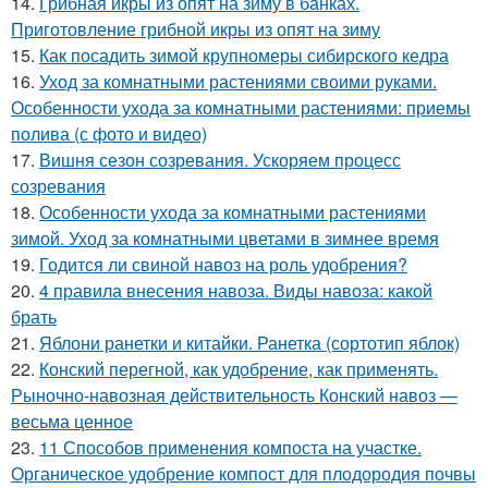
14.
Грибная икры из опят на зиму в банках.
Приготовление грибной икры из опят на зиму
15.
Как посадить зимой крупномеры сибирского кедра
16.
Уход за комнатными растениями своими руками.
Особенности ухода за комнатными растениями: приемы
полива (с фото и видео)
17.
Вишня сезон созревания. Ускоряем процесс
созревания
18.
Особенности ухода за комнатными растениями
зимой. Уход за комнатными цветами в зимнее время
19.
Годится ли свиной навоз на роль удобрения?
20.
4 правила внесения навоза. Виды навоза: какой
брать
21.
Яблони ранетки и китайки. Ранетка (сортотип яблок)
22.
Конский перегной, как удобрение, как применять.
Рыночно-навозная действительность Конский навоз —
весьма ценное
23.
11 Способов применения компоста на участке.
Органическое удобрение компост для плодородия почвы