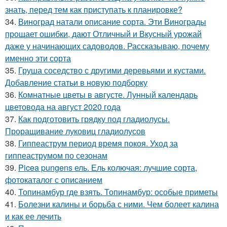
знать, перед тем как приступать к планировке?
34.
Виноград натали описание сорта. Эти Винограды
прощает ошибки, дают Отличный и Вкусный урожай
даже у начинающих садоводов. Рассказываю, почему
именно эти сорта
35.
Груша соседство с другими деревьями и кустами.
Добавление статьи в новую подборку
36.
Комнатные цветы в августе. Лунный календарь
цветовода на август 2020 года
37.
Как подготовить грядку под гладиолусы.
Проращивание луковиц гладиолусов
38.
Гиппеаструм период время покоя. Уход за
гиппеаструмом по сезонам
39.
Picea pungens ель. Ель колючая: лучшие сорта,
фотокаталог с описанием
40.
Топинамбур где взять. Топинамбур: особые приметы
41.
Болезни калины и борьба с ними. Чем болеет калина
и как ее лечить