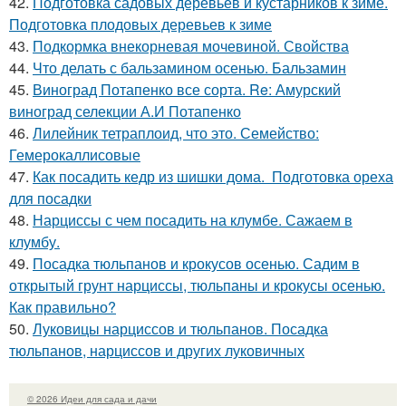
42.
Подготовка садовых деревьев и кустарников к зиме.
Подготовка плодовых деревьев к зиме
43.
Подкормка внекорневая мочевиной. Свойства
44.
Что делать с бальзамином осенью. Бальзамин
45.
Виноград Потапенко все сорта. Re: Амурский
виноград селекции А.И Потапенко
46.
Лилейник тетраплоид, что это. Семейство:
Гемерокаллисовые
47.
Как посадить кедр из шишки дома. Подготовка ореха
для посадки
48.
Нарциссы с чем посадить на клумбе. Сажаем в
клумбу.
49.
Посадка тюльпанов и крокусов осенью. Садим в
открытый грунт нарциссы, тюльпаны и крокусы осенью.
Как правильно?
50.
Луковицы нарциссов и тюльпанов. Посадка
тюльпанов, нарциссов и других луковичных
© 2026 Идеи для сада и дачи