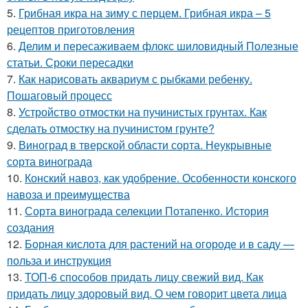
5.
Грибная икра на зиму с перцем. Грибная икра – 5
рецептов приготовления
6.
Делим и пересаживаем флокс шиловидный Полезные
статьи. Сроки пересадки
7.
Как нарисовать аквариум с рыбками ребенку.
Пошаговый процесс
8.
Устройство отмостки на пучинистых грунтах. Как
сделать отмостку на пучинистом грунте?
9.
Виноград в тверской области сорта. Неукрывные
сорта винограда
10.
Конский навоз, как удобрение. Особенности конского
навоза и преимущества
11.
Сорта винограда селекции Потапенко. История
создания
12.
Борная кислота для растений на огороде и в саду —
польза и инструкция
13.
ТОП-6 способов придать лицу свежий вид. Как
придать лицу здоровый вид. О чем говорит цвета лица