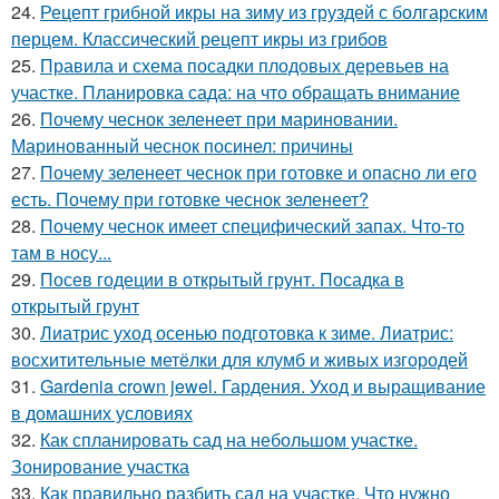
24.
Рецепт грибной икры на зиму из груздей с болгарским
перцем. Классический рецепт икры из грибов
25.
Правила и схема посадки плодовых деревьев на
участке. Планировка сада: на что обращать внимание
26.
Почему чеснок зеленеет при мариновании.
Маринованный чеснок посинел: причины
27.
Почему зеленеет чеснок при готовке и опасно ли его
есть. Почему при готовке чеснок зеленеет?
28.
Почему чеснок имеет специфический запах. Что-то
там в носу...
29.
Посев годеции в открытый грунт. Посадка в
открытый грунт
30.
Лиатрис уход осенью подготовка к зиме. Лиатрис:
восхитительные метёлки для клумб и живых изгородей
31.
Gardenia crown jewel. Гардения. Уход и выращивание
в домашних условиях
32.
Как спланировать сад на небольшом участке.
Зонирование участка
33.
Как правильно разбить сад на участке. Что нужно