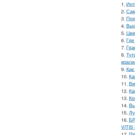
1.
Инт
2.
Сам
3.
Пох
4.
Выр
5.
Цве
6.
Где
7.
Гра
8.
Тут
краск
9.
Как
10.
Ка
11.
Ви
12.
Ка
13.
Ко
14.
Вы
15.
Лу
16.
БР
VITIS
17.
Пр