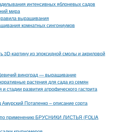
озделывания интенсивных яблоневых садов
ений мира
 правила выращивания
ащивания комнатных сингониумов
ть 3D-картину из эпоксидной смолы и акриловой
. Девичий виноград — выращивание
коративные растения для сада из семян
 и стадии развития атрофического гастрита
 Амурский Потапенко – описание сорта
я по применению БРУСНИКИ ЛИСТЬЯ (FOLIA
осадки крупномеров