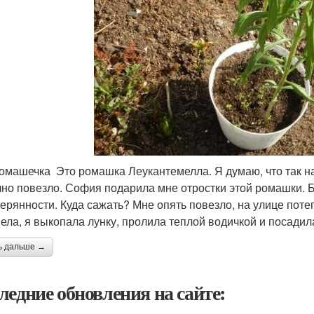
омашечка Это ромашка Леукантемелла. Я думаю, что так н
чно повезло. София подарила мне отростки этой ромашки. Б
терянности. Куда сажать? Мне опять повезло, на улице поте
пела, я выкопала лунку, пролила теплой водичкой и посадил
ь дальше →
ледние обновления на сайте: