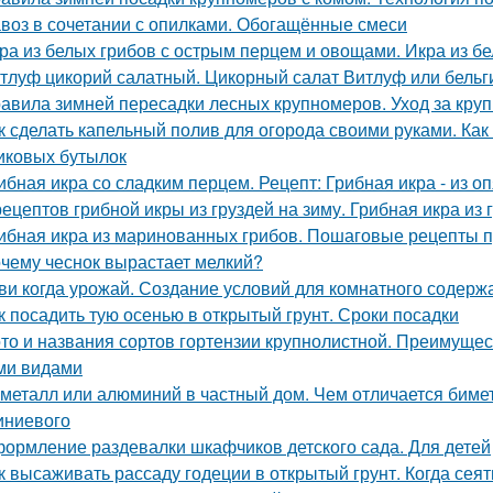
воз в сочетании с опилками. Обогащённые смеси
ра из белых грибов с острым перцем и овощами. Икра из б
тлуф цикорий салатный. Цикорный салат Витлуф или бельг
авила зимней пересадки лесных крупномеров. Уход за кру
к сделать капельный полив для огорода своими руками. Как
иковых бутылок
ибная икра со сладким перцем. Рецепт: Грибная икра - из о
рецептов грибной икры из груздей на зиму. Грибная икра и
ибная икра из маринованных грибов. Пошаговые рецепты пр
чему чеснок вырастает мелкий?
ви когда урожай. Создание условий для комнатного содерж
к посадить тую осенью в открытый грунт. Сроки посадки
то и названия сортов гортензии крупнолистной. Преимущес
ми видами
металл или алюминий в частный дом. Чем отличается биме
ниевого
ормление раздевалки шкафчиков детского сада. Для детей
к высаживать рассаду годеции в открытый грунт. Когда сея