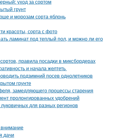
рный: уход за сортом
рытый грунт
рше и морозам сорта яблонь
ти красоты, сорта с фото
вать ламинат под теплый пол, и можно ли его
сортов, правила посадки в миксбордерах
оративность и начала желтеть
 проводить подзимний посев однолетников
крытом грунте
офеля, замедляющего процессы старения
мент пролонгированных удобрений
 луковичных для разных регионов
ь внимание
я дачи