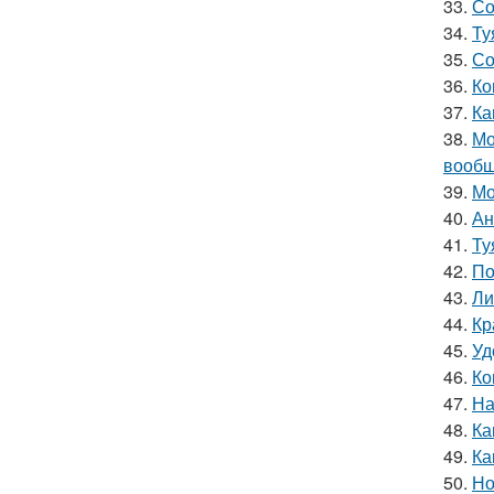
33.
Со
34.
Ту
35.
Со
36.
Ко
37.
Ка
38.
Мо
вообщ
39.
Мо
40.
Ан
41.
Ту
42.
По
43.
Ли
44.
Кр
45.
Уд
46.
Ко
47.
На
48.
Ка
49.
Ка
50.
Но