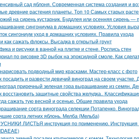
енсивный сад яблоня. Современная система создания и в
ые древние растения планеты. Топ 10 Самых старых раст
ожий на сирень кустарник. Буддлея или осенняя сирень —
ащивание сингониума в домашних условиях. Условия выр
ток сингониум уход в домашних условиях. Правила ухода
 и как сажать флоксы. Высадка в открытый грунт
фика и рисунки в ванной на плитке и стене. Роспись стен
ориал по рисовке 3D рыбок на эпоксидной смоле. Как сдела
и
 нарисовать подводный мир красками. Мастер-класс с фото
к посадить и развести девичий виноград на своем участке
ноград приречный зеленая гора выращивание из семян. Де
к восстановить защитные свойства желудка.. Классификация
гда сажать тую весной и осенью. Общие правила ухода
ращивание сорта винограда селекции Потапенко. Виноград
чшие сорта летних яблонь. Мелба (Мельба)
УСНИКИ ЛИСТЬЯ инструкция по применению. Инструкци
 IDAEAE)
авила зимней посадки крупномеров с комом. Технология п