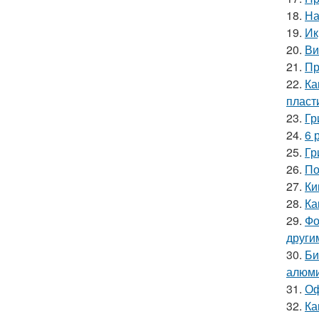
18.
На
19.
Ик
20.
Ви
21.
Пр
22.
Ка
пласт
23.
Гр
24.
6 
25.
Гр
26.
По
27.
Ки
28.
Ка
29.
Фо
други
30.
Би
алюми
31.
Оф
32.
Ка