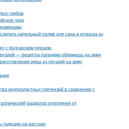
елых грибов
ийское чудо
пномерами
 сделать капельный полив для сада и огорода из
пят с болгарским перцем.
з груздей — рецепты пальчики оближешь на зиму
иготовления икры из груздей на зиму
ания
тва крупнолистных гортензий в сравнении с
таллический радиатор отопления от
ть годецию на рассаду