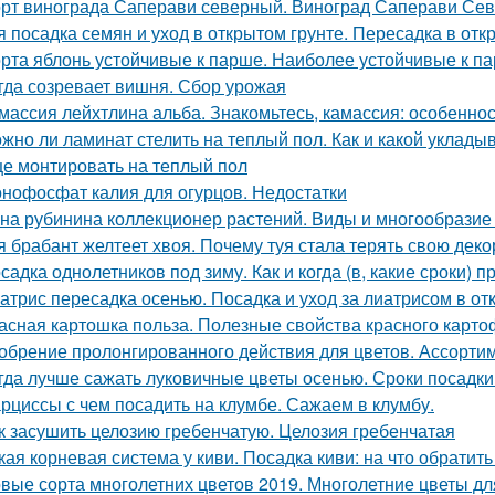
рт винограда Саперави северный. Виноград Саперави Севе
я посадка семян и уход в открытом грунте. Пересадка в отк
рта яблонь устойчивые к парше. Наиболее устойчивые к па
гда созревает вишня. Сбор урожая
массия лейхтлина альба. Знакомьтесь, камассия: особеннос
жно ли ламинат стелить на теплый пол. Как и какой уклады
е монтировать на теплый пол
нофосфат калия для огурцов. Недостатки
на рубинина коллекционер растений. Виды и многообразие 
я брабант желтеет хвоя. Почему туя стала терять свою дек
садка однолетников под зиму. Как и когда (в, какие сроки)
атрис пересадка осенью. Посадка и уход за лиатрисом в от
асная картошка польза. Полезные свойства красного карт
обрение пролонгированного действия для цветов. Ассорти
гда лучше сажать луковичные цветы осенью. Сроки посадки
рциссы с чем посадить на клумбе. Сажаем в клумбу.
к засушить целозию гребенчатую. Целозия гребенчатая
кая корневая система у киви. Посадка киви: на что обратит
вые сорта многолетних цветов 2019. Многолетние цветы дл