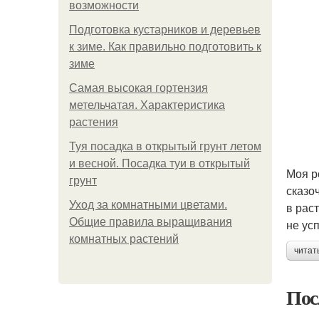
возможности
Подготовка кустарников и деревьев
к зиме. Как правильно подготовить к
зиме
Самая высокая гортензия
метельчатая. Характеристика
растения
Туя посадка в открытый грунт летом
и весной. Посадка туи в открытый
Моя р
грунт
сказо
Уход за комнатными цветами.
в рас
Общие правила выращивания
не ус
комнатных растений
читат
Пос