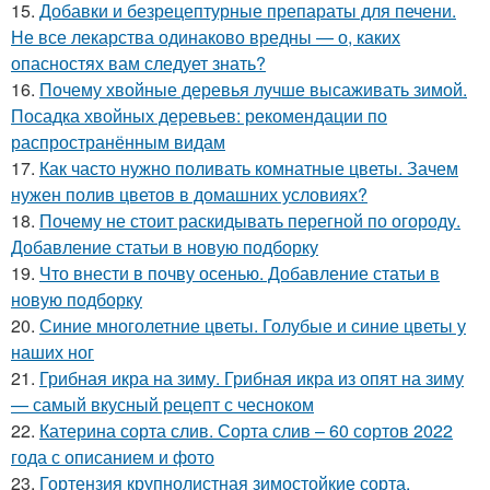
15.
Добавки и безрецептурные препараты для печени.
Не все лекарства одинаково вредны — о, каких
опасностях вам следует знать?
16.
Почему хвойные деревья лучше высаживать зимой.
Посадка хвойных деревьев: рекомендации по
распространённым видам
17.
Как часто нужно поливать комнатные цветы. Зачем
нужен полив цветов в домашних условиях?
18.
Почему не стоит раскидывать перегной по огороду.
Добавление статьи в новую подборку
19.
Что внести в почву осенью. Добавление статьи в
новую подборку
20.
Синие многолетние цветы. Голубые и синие цветы у
наших ног
21.
Грибная икра на зиму. Грибная икра из опят на зиму
— самый вкусный рецепт с чесноком
22.
Катерина сорта слив. Сорта слив – 60 сортов 2022
года с описанием и фото
23.
Гортензия крупнолистная зимостойкие сорта.