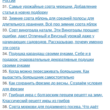
России
31.
Самые урожайные сорта черешни. Добавление
статьи в новую подборку
32.
Зимние сорта яблонь для средней полосы для
длительного хранения. Всё про зимние сорта яблок
33.
Сорт винограда натали. Эти Винограды прощает
ошибки, дают Отличный и Вкусный урожай даже у
начинающих садоводов. Рассказываю, почему именно
эти сорта
34.
Подушка карандаш своими руками. Себе и в
подарок: очаровательные декоративные подушки
своими руками
35.
Когда можно пересаживать боярышник. Как
вырастить боярышник самостоятельно
36.
Как сохранить фрезию до весны. Создаём условия
для фрезии
37.
Грибная икра с болгарским перцем рецепт на зиму.
Классический рецепт икры из грибов
38.
Сорта моркови для подзимнего посева. Что даёт