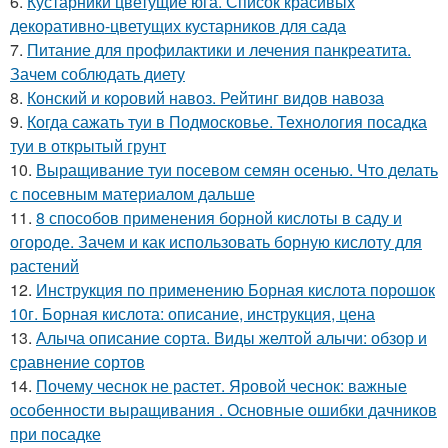
6.
Кустарники цветущие юга. Список красивых
декоративно-цветущих кустарников для сада
7.
Питание для профилактики и лечения панкреатита.
Зачем соблюдать диету
8.
Конский и коровий навоз. Рейтинг видов навоза
9.
Когда сажать туи в Подмосковье. Технология посадка
туи в открытый грунт
10.
Выращивание туи посевом семян осенью. Что делать
с посевным материалом дальше
11.
8 способов применения борной кислоты в саду и
огороде. Зачем и как использовать борную кислоту для
растений
12.
Инструкция по применению Борная кислота порошок
10г. Борная кислота: описание, инструкция, цена
13.
Алыча описание сорта. Виды желтой алычи: обзор и
сравнение сортов
14.
Почему чеснок не растет. Яровой чеснок: важные
особенности выращивания . Основные ошибки дачников
при посадке