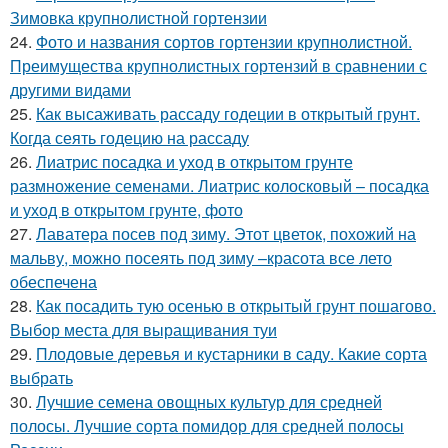
Зимовка крупнолистной гортензии
24.
Фото и названия сортов гортензии крупнолистной.
Преимущества крупнолистных гортензий в сравнении с
другими видами
25.
Как высаживать рассаду годеции в открытый грунт.
Когда сеять годецию на рассаду
26.
Лиатрис посадка и уход в открытом грунте
размножение семенами. Лиатрис колосковый – посадка
и уход в открытом грунте, фото
27.
Лаватера посев под зиму. Этот цветок, похожий на
мальву, можно посеять под зиму –красота все лето
обеспечена
28.
Как посадить тую осенью в открытый грунт пошагово.
Выбор места для выращивания туи
29.
Плодовые деревья и кустарники в саду. Какие сорта
выбрать
30.
Лучшие семена овощных культур для средней
полосы. Лучшие сорта помидор для средней полосы