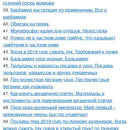
осенний посев моркови
39.
Карбамид инструкция по применению. Все о
карбамиде
40.
Обрезка на пенек.
41.
Монофосфат калия для огурцов. Недостатки
42.
Нужен ли в частном доме тамбур. Что называют
тамбуром в частном доме
43.
Когда в 2019 году сажать лук. Требования к почве
44.
Бальзамин уход осенью. Бальзамин
45.
Тюльпаны и нарциссы посадка и уход. Посадка
тюльпанов, нарциссов и других луковичных
46.
Пестролистная бегония уход. Пестролистные
бегонии: как ухаживать
47.
Как клеить мозаичную плитку. Материалы и
инструменты для приклеивания мозаичной плитки
48.
Пион рока маленький император. Миф первый –
древовидные пионы быстро отцветают
49.
Посадка лука 2019 году по лунному календарю. Когда
можно сажать лук севок в открытый грунт по лунному