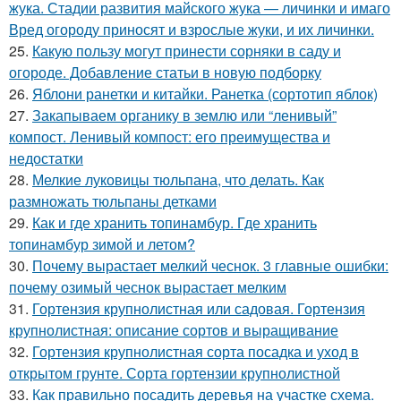
жука. Стадии развития майского жука — личинки и имаго
Вред огороду приносят и взрослые жуки, и их личинки.
25.
Какую пользу могут принести сорняки в саду и
огороде. Добавление статьи в новую подборку
26.
Яблони ранетки и китайки. Ранетка (сортотип яблок)
27.
Закапываем органику в землю или “ленивый”
компост. Ленивый компост: его преимущества и
недостатки
28.
Мелкие луковицы тюльпана, что делать. Как
размножать тюльпаны детками
29.
Как и где хранить топинамбур. Где хранить
топинамбур зимой и летом?
30.
Почему вырастает мелкий чеснок. 3 главные ошибки:
почему озимый чеснок вырастает мелким
31.
Гортензия крупнолистная или садовая. Гортензия
крупнолистная: описание сортов и выращивание
32.
Гортензия крупнолистная сорта посадка и уход в
открытом грунте. Сорта гортензии крупнолистной
33.
Как правильно посадить деревья на участке схема.