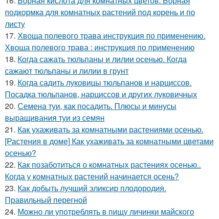
16.
Борная кислота для комнатных цветов. Борная
подкормка для комнатных растений под корень и по
листу
17.
Хвоща полевого трава инструкция по применению.
Хвоща полевого трава : инструкция по применению
18.
Когда сажать тюльпаны и лилии осенью. Когда
сажают тюльпаны и лилии в грунт
19.
Когда садить луковицы тюльпанов и нарциссов.
Посадка тюльпанов, нарциссов и других луковичных
20.
Семена туи, как посадить. Плюсы и минусы
выращивания туи из семян
21.
Как ухаживать за комнатными растениями осенью.
[Растения в доме] Как ухаживать за комнатными цветами
осенью?
22.
Как позаботиться о комнатных растениях осенью..
Когда у комнатных растений начинается осень?
23.
Как добыть лучший эликсир плодородия.
Правильный перегной
24.
Можно ли употреблять в пищу личинки майского