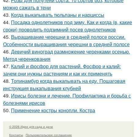
42.
Розы для полутени сорта. 10 сортов роз, которые
можно сажать в тени
43.
Когда выкапывать тюльпаны и нарциссы
44.
Посадка однолетников под зиму. Как и когда (в, какие
сроки) проводить подзимний посев однолетников
45.
Выращивание черешни в средней полосе россии.
Особенности выращивания черешни в средней полосе
46.
Девичий виноград размножение черенками осенью.
Метод черенкования
47.
Калий и фосфор для растений. Фосфор и калий:
зачем они нужны растениям и как их применять
48.
Топинамбур когда выкапывать на еду. Пошаговая
инструкция выкапывания клубней
49.
Ирисы болезни и лечение. Профилактика и борьба с
болезнями ирисов
50.
Применение костры конопли. Костра
© 2026 Идеи для сада и дачи
Контакты
Пользовательское соглашение