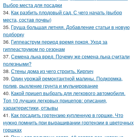
Выбор места для посадки
34.
Как разбить плодовый сад. С чего начать (выбор
места, состав почвы)
35.
Груша большая летняя. Добавление статьи в новую
подборку
36.
Гиппеаструм период время покоя. Уход за
гиппеаструмом по сезонам
37.
Семена льна вред. Почему же семена льна считали
полезными?
38.
Стены дома из чего строить. Кирпич
39.
Один урожай ремонтантной малины. Подкормка,
полив, рыхление грунта и мульчирование
40.
Какой прицеп выбрать для легкового автомобиля.
Топ 10 лучших легковых прицепов: описания,
характеристики, отзывы
41.
Как посадить гортензию купленную в горшке. Что
нужно помнить при выращивании гортензии в цветочных
горшках