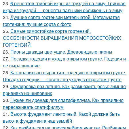
23.
6 рецептов грибной икры из груздей на зиму. Грибная
икра из груздей — рецепты пальчики оближешь на зиму
24.
Лучшие сорта гортензии метельчатой. Метельчатая
гортензия: лучшие сорта с фото
25.
Самые зимостойкие сорта гортензий.
ОСОБЕННОСТИ ВЫРАЩИВАНИЯ МОРОЗОСТОЙКИХ
ГОРТЕНЗИЙ
26.
Пионы дважды цветущие. Древовидные пионы
27.
Посадка годеции и уход в открытом грунте. Годеция и
ее выращивание
28.
Как правильно вырастить годецию в открытом грунте.
Посадка годеции — советы по уходу в открытом грунте
29.
Окулировка роз летняя. Как размножить розы: зимняя
прививка на шиповник
30.
Нужен ли дренаж для спатифиллума. Как правильно
пересаживать спатифиллум
31.
Высота фундамент ленточный. Какой должна быть
высота фундамента над землёй
32.
Как разбить сад на приусадебном участке. Разбиваем