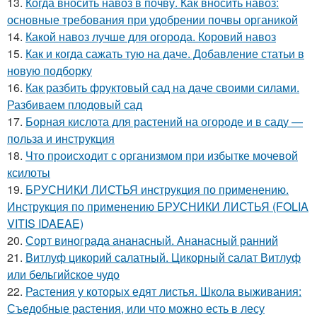
13.
Когда вносить навоз в почву. Как вносить навоз:
основные требования при удобрении почвы органикой
14.
Какой навоз лучше для огорода. Коровий навоз
15.
Как и когда сажать тую на даче. Добавление статьи в
новую подборку
16.
Как разбить фруктовый сад на даче своими силами.
Разбиваем плодовый сад
17.
Борная кислота для растений на огороде и в саду —
польза и инструкция
18.
Что происходит с организмом при избытке мочевой
ксилоты
19.
БРУСНИКИ ЛИСТЬЯ инструкция по применению.
Инструкция по применению БРУСНИКИ ЛИСТЬЯ (FOLIA
VITIS IDAEAE)
20.
Сорт винограда ананасный. Ананасный ранний
21.
Витлуф цикорий салатный. Цикорный салат Витлуф
или бельгийское чудо
22.
Растения у которых едят листья. Школа выживания:
Съедобные растения, или что можно есть в лесу