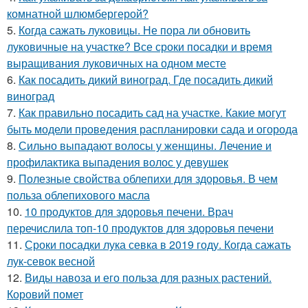
комнатной шлюмбергерой?
5.
Когда сажать луковицы. Не пора ли обновить
луковичные на участке? Все сроки посадки и время
выращивания луковичных на одном месте
6.
Как посадить дикий виноград. Где посадить дикий
виноград
7.
Как правильно посадить сад на участке. Какие могут
быть модели проведения распланировки сада и огорода
8.
Сильно выпадают волосы у женщины. Лечение и
профилактика выпадения волос у девушек
9.
Полезные свойства облепихи для здоровья. В чем
польза облепихового масла
10.
10 продуктов для здоровья печени. Врач
перечислила топ-10 продуктов для здоровья печени
11.
Сроки посадки лука севка в 2019 году. Когда сажать
лук-севок весной
12.
Виды навоза и его польза для разных растений.
Коровий помет