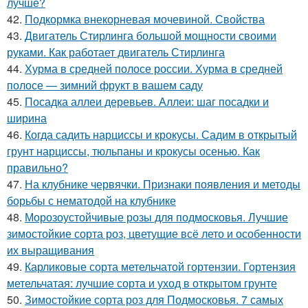
лучше?
42.
Подкормка внекорневая мочевиной. Свойства
43.
Двигатель Стирлинга большой мощности своими
руками. Как работает двигатель Стирлинга
44.
Хурма в средней полосе россии. Хурма в средней
полосе — зимний фрукт в вашем саду
45.
Посадка аллеи деревьев. Аллеи: шаг посадки и
ширина
46.
Когда садить нарциссы и крокусы. Садим в открытый
грунт нарциссы, тюльпаны и крокусы осенью. Как
правильно?
47.
На клубнике червячки. Признаки появления и методы
борьбы с нематодой на клубнике
48.
Морозоустойчивые розы для подмосковья. Лучшие
зимостойкие сорта роз, цветущие всё лето и особенности
их выращивания
49.
Карликовые сорта метельчатой гортензии. Гортензия
метельчатая: лучшие сорта и уход в открытом грунте
50.
Зимостойкие сорта роз для Подмосковья. 7 самых