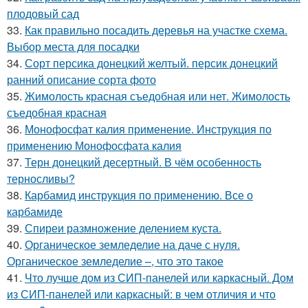
плодовый сад
33.
Как правильно посадить деревья на участке схема.
Выбор места для посадки
34.
Сорт персика донецкий желтый. персик донецкий
ранний описание сорта фото
35.
Жимолость красная съедобная или нет. Жимолость
съедобная красная
36.
Монофосфат калия применение. Инструкция по
применению Монофосфата калия
37.
Терн донецкий десертный. В чём особенность
терносливы?
38.
Карбамид инструкция по применению. Все о
карбамиде
39.
Спиреи размножение делением куста.
40.
Органическое земледелие на даче с нуля.
Органическое земледелие –, что это такое
41.
Что лучше дом из СИП-панелей или каркасный. Дом
из СИП-панелей или каркасный: в чем отличия и что